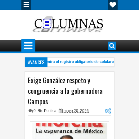
AVANCES
nca consulta popular contra el registro obligatorio de celulares
Loca
2:47 PM
eña UNAM simulador gástrico para evaluar la eficacia de medicamentos
8:35
Exige González respeto y
congruencia a la gobernadora
Campos
0
Política
mayo 20, 2026