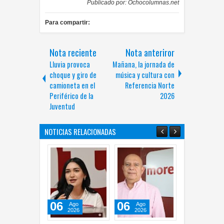
Publicado por:
Ochocolumnas.net
Para compartir:
Nota reciente
Nota anteriror
Lluvia provoca
Mañana, la jornada de
choque y giro de
música y cultura con
camioneta en el
Referencia Norte
Periférico de la
2026
Juventud
NOTICIAS RELACIONADAS
06
06
06
05
Ago
Ago
Ago
2026
2026
2026