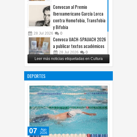
Convocan al Premio
Iberoamericano García Lorca
contra Homofobia, Transfobia
y Bifobia
28
Jul
2026
0
Convoca UACH-SPAUACH 2026
a publicar textos académicos
28
Jul
2026
0
Leer más noticias etiquetadas en Cultura
Copian proyecto pictórico del
exalcalde Juan Blanco
DEPORTES
28
Jul
2026
0
07
Ago
2026