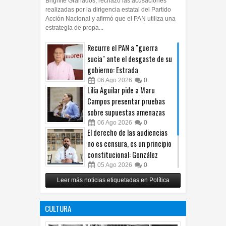
Brighite Granados, rechazó las acusaciones
realizadas por la dirigencia estatal del Partido
Acción Nacional y afirmó que el PAN utiliza una
estrategia de propa...
Recurre el PAN a "guerra
sucia" ante el desgaste de su
gobierno: Estrada
06
Ago
2026
0
Lilia Aguilar pide a Maru
Campos presentar pruebas
sobre supuestas amenazas
06
Ago
2026
0
El derecho de las audiencias
no es censura, es un principio
constitucional: González
05
Ago
2026
0
Relanza Villalobos programa
Leer más noticias etiquetadas en Política
de afiliación del PRI en
Tamaulipas
CULTURA
05
Ago
2026
0