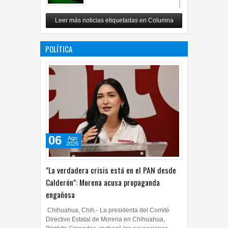
Carlos Monsiváis
Leer más noticias etiquetadas en Columna
12
Jul
2026
0
POLÍTICA
06
Ago
2026
"La verdadera crisis está en el PAN desde
Calderón": Morena acusa propaganda
engañosa
Chihuahua, Chih.- La presidenta del Comité
Directivo Estatal de Morena en Chihuahua,