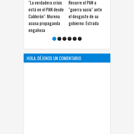
"La verdadera crisis
Recurre el PAN a
Lilia Aguilar pide a
El der
está en el PAN desde
"guerra sucia" ante
Maru Campos
audien
Calderón": Morena
el desgaste de su
presentar pruebas
censur
acusa propaganda
gobierno: Estrada
sobre supuestas
princi
engañosa
amenazas
consti
Gonzá
HOLA, DÉJENOS UN COMENTARIO