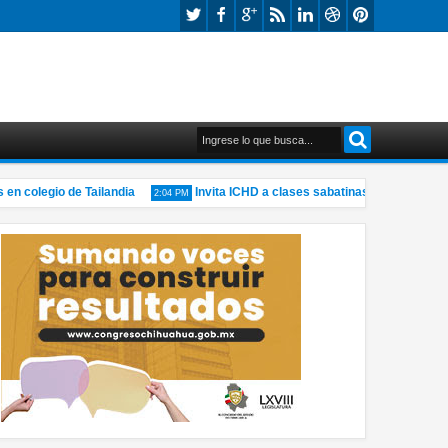
 colegio de Tailandia
Invita ICHD a clases sabatinas de natación par
2:04 PM