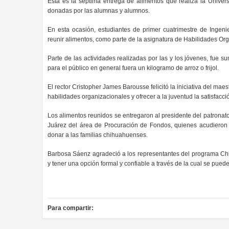
Esta es la séptima entrega de alimentos que realiza la Unive
donadas por las alumnas y alumnos.
En esta ocasión, estudiantes de primer cuatrimestre de Ingeni
reunir alimentos, como parte de la asignatura de Habilidades O
Parte de las actividades realizadas por las y los jóvenes, fue 
para el público en general fuera un kilogramo de arroz o frijol.
El rector Cristopher James Barousse felicitó la iniciativa del ma
habilidades organizacionales y ofrecer a la juventud la satisfac
Los alimentos reunidos se entregaron al presidente del patronat
Juárez del área de Procuración de Fondos, quienes acudieron a
donar a las familias chihuahuenses.
Barbosa Sáenz agradeció a los representantes del programa Chi
y tener una opción formal y confiable a través de la cual se puede
Para compartir: