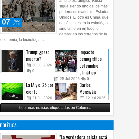
ámbito estratégico, Rusia
sigue siendo uno de los más
poderosos rivales de Estados
Unidos. El otro es China, que
07
Ago
no sólo lo es en lo estratégico
2026
sino también en todo lo
demás: en los terrenos de la
economía, la tecnología, la...
Trump: ¿peso
Impacto
muerto?
demográfico
del cambio
30
Jul
2026
0
climático
25
Jul
2026
0
La IA y el 25 por
Carlos
ciento
Monsiváis
21
Jul
2026
12
Jul
2026
0
0
Leer más noticias etiquetadas en Columna
POLÍTICA
"La verdadera crisis está