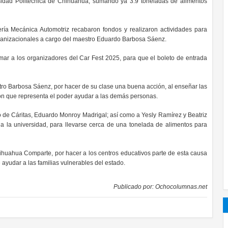
rsidad Politécnica de Chihuahua, sumando ya 3.9 toneladas de alimentos
ería Mecánica Automotriz recabaron fondos y realizaron actividades para
rganizacionales a cargo del maestro Eduardo Barbosa Sáenz.
sumar a los organizadores del Car Fest 2025, para que el boleto de entrada
estro Barbosa Sáenz, por hacer de su clase una buena acción, al enseñar las
ción que representa el poder ayudar a las demás personas.
o de Cáritas, Eduardo Monroy Madrigal; así como a Yesly Ramírez y Beatriz
 la universidad, para llevarse cerca de una tonelada de alimentos para
huahua Comparte, por hacer a los centros educativos parte de esta causa
 ayudar a las familias vulnerables del estado.
Publicado por:
Ochocolumnas.net