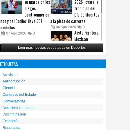
su marca en los
2026 llevará la
Juegos
tradición del
Centroamerica
Día de Muertos
nos y del Caribe: lleva 357
a la pista de carreras
medallas
06
Ago
2026
0
Alista Fighters
07
Ago
2026
0
Mexican
Promotions
Leer más noticias etiquetadas en Deportes
posible regreso
con peleas en jaula
ETIQUETAS
31
Jul
2026
0
Reunirá Box de
Activistas
Barrios a
Anticorrupción
peleadores de
Ciencia
nueve
municipios este fin de semana
Congreso del Estado
Convocatorias
30
Jul
2026
0
Derechos Humanos
Discriminación
Economía
Reportajes