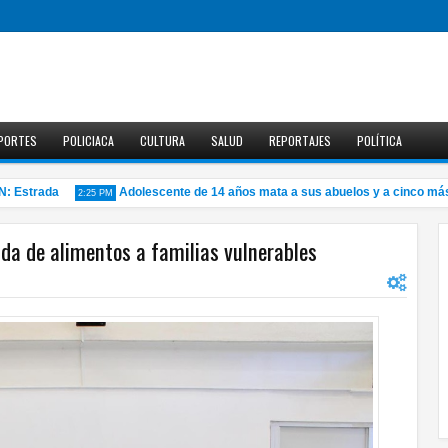
PORTES
POLICIACA
CULTURA
SALUD
REPORTAJES
POLÍTICA
 Estrada
Adolescente de 14 años mata a sus abuelos y a cinco más en
2:25 PM
da de alimentos a familias vulnerables