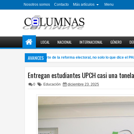
Nosotros somos
Contacto
Más artículos
Menu
LOCAL
NACIONAL
INTERNACIONAL
GÉNERO
DE
AVANCES
Impugnó Morena gran parte de la reforma electoral, no solo lo que dice el PAN:
Entregan estudiantes UPCH casi una tonela
0
Educación
diciembre 23, 2025