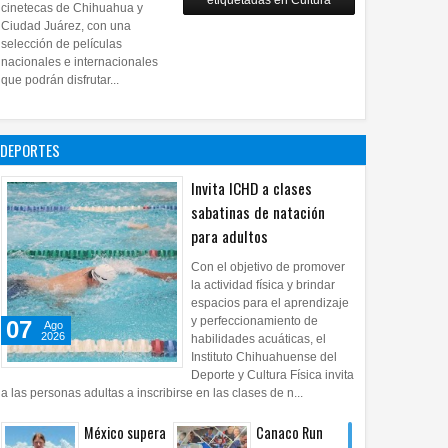
etiquetadas en Cultura
28
Jul
2026
0
cinetecas de Chihuahua y
Copian
Ciudad Juárez, con una
proyecto
selección de películas
nacionales e internacionales
pictórico del
que podrán disfrutar...
exalcalde
Juan Blanco
28
Jul
2026
0
DEPORTES
Invita ICHD a clases
sabatinas de natación
para adultos
Con el objetivo de promover
la actividad física y brindar
espacios para el aprendizaje
y perfeccionamiento de
07
Ago
2026
habilidades acuáticas, el
Instituto Chihuahuense del
Deporte y Cultura Física invita
a las personas adultas a inscribirse en las clases de n...
México supera
Canaco Run