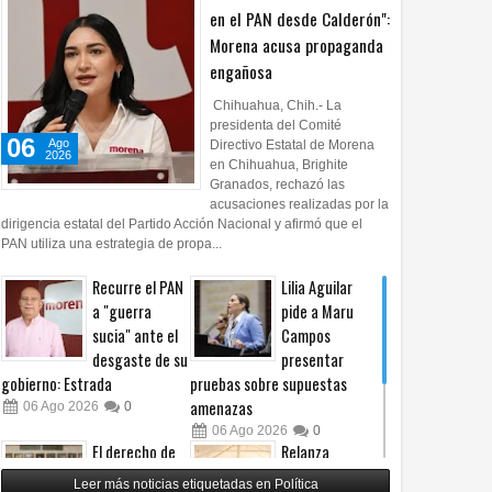
en el PAN desde Calderón":
Morena acusa propaganda
engañosa
Chihuahua, Chih.- La
presidenta del Comité
06
Ago
Directivo Estatal de Morena
2026
en Chihuahua, Brighite
Granados, rechazó las
acusaciones realizadas por la
dirigencia estatal del Partido Acción Nacional y afirmó que el
PAN utiliza una estrategia de propa...
Recurre el PAN
Lilia Aguilar
a "guerra
pide a Maru
sucia" ante el
Campos
H simposio sobre
desgaste de su
presentar
cular y materiales
gobierno: Estrada
pruebas sobre supuestas
amenazas
06
Ago
2026
0
06
Ago
2026
0
El derecho de
Relanza
las audiencias
Villalobos
Leer más noticias etiquetadas en Política