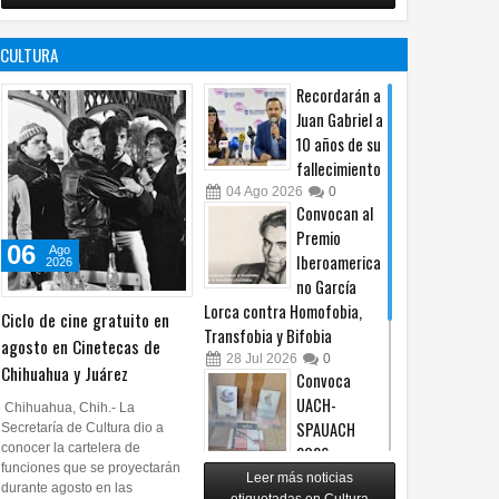
no es censura,
programa de
es un principio
afiliación del
CULTURA
constitucional: González
PRI en Tamaulipas
05
Ago
2026
0
05
Ago
2026
0
Recordarán a
Juan Gabriel a
10 años de su
fallecimiento
04
Ago
2026
0
Convocan al
Premio
06
Ago
Iberoamerica
2026
no García
Lorca contra Homofobia,
Ciclo de cine gratuito en
Transfobia y Bifobia
agosto en Cinetecas de
28
Jul
2026
0
Chihuahua y Juárez
Convoca
UACH-
Chihuahua, Chih.- La
SPAUACH
Secretaría de Cultura dio a
conocer la cartelera de
2026 a
funciones que se proyectarán
publicar textos académicos
Leer más noticias
durante agosto en las