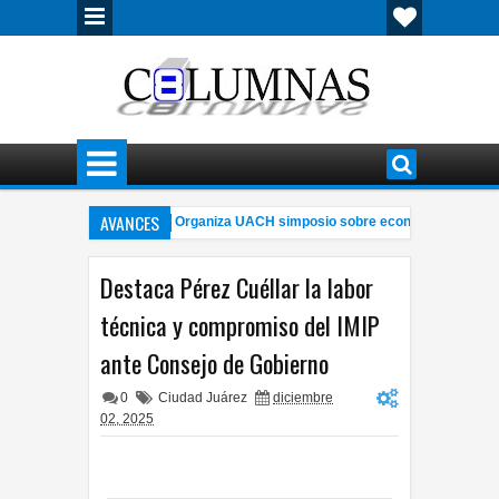
AVANCES
natos del narco
Organiza UACH simposio sobre economía circular y m
9:24 PM
eón
Alertan por fraudes en renta de viviendas a través de internet
7:06 PM
Destaca Pérez Cuéllar la labor
técnica y compromiso del IMIP
ante Consejo de Gobierno
0
Ciudad Juárez
diciembre
02, 2025