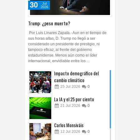
30
Jul
2026
Trump: ¿peso muerto?
Por Luis Linares Zapata.- Aun en el tiempo de
sus horas altas, D. Trump no llegó a ser
considerado un presidente de prestigio, ni
tampoco eficaz, al frente del gobierno
estadunidense. Menos aún como el líder
internacional, envidiable entre los ...
Impacto demográfico del
cambio climático
25
Jul
2026
0
La IA y el 25 por ciento
21
Jul
2026
0
Carlos Monsiváis
12
Jul
2026
0