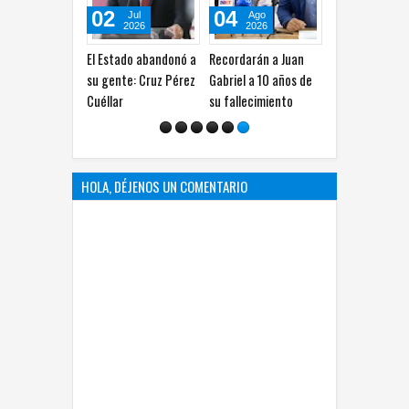
02
04
16
Jul
Ago
Jul
2026
2026
2026
El Estado abandonó a
Recordarán a Juan
Encabezó Municipio
C
su gente: Cruz Pérez
Gabriel a 10 años de
de Juárez las
Cu
Cuéllar
su fallecimiento
solicitudes de
p
información en seis
e
meses
HOLA, DÉJENOS UN COMENTARIO