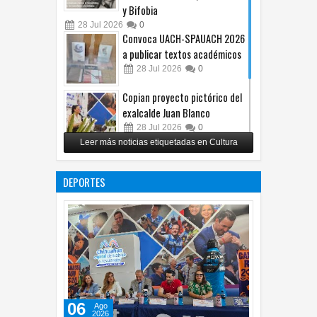
contra Homofobia, Transfobia
y Bifobia
28
Jul
2026
0
Convoca UACH-SPAUACH 2026
a publicar textos académicos
28
Jul
2026
0
Copian proyecto pictórico del
exalcalde Juan Blanco
28
Jul
2026
0
Leer más noticias etiquetadas en Cultura
Impulsa UPCH creatividad y
lectura con taller de mini
DEPORTES
ficciones
27
Jul
2026
0