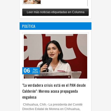
Revuelo en la inteligencia
Leer más noticias etiquetadas en Columna
artificial
07
Jul
2026
0
POLÍTICA
06
Ago
2026
"La verdadera crisis está en el PAN desde
Calderón": Morena acusa propaganda
engañosa
Chihuahua, Chih.- La presidenta del Comité