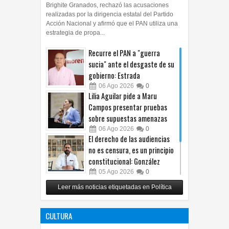
Directivo Estatal de Morena en Chihuahua,
Brighite Granados, rechazó las acusaciones
realizadas por la dirigencia estatal del Partido
Acción Nacional y afirmó que el PAN utiliza una
estrategia de propa...
Recurre el PAN a "guerra
sucia" ante el desgaste de su
gobierno: Estrada
06
Ago
2026
0
Lilia Aguilar pide a Maru
Campos presentar pruebas
sobre supuestas amenazas
06
Ago
2026
0
El derecho de las audiencias
no es censura, es un principio
constitucional: González
05
Ago
2026
0
Relanza Villalobos programa
Leer más noticias etiquetadas en Política
de afiliación del PRI en
Tamaulipas
CULTURA
05
Ago
2026
0