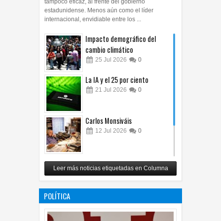
tampoco eficaz, al frente del gobierno
estadunidense. Menos aún como el líder
internacional, envidiable entre los ...
Impacto demográfico del
cambio climático
25
Jul
2026
0
La IA y el 25 por ciento
21
Jul
2026
0
Carlos Monsiváis
12
Jul
2026
0
Revuelo en la inteligencia
Leer más noticias etiquetadas en Columna
artificial
07
Jul
2026
0
POLÍTICA