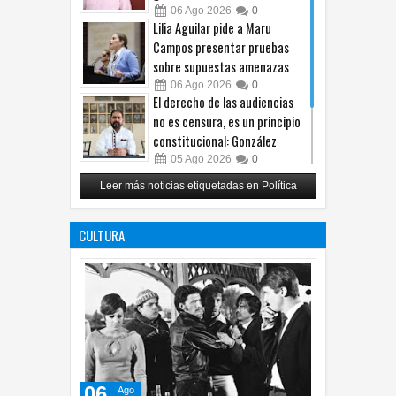
06
Ago
2026
0
Lilia Aguilar pide a Maru
Campos presentar pruebas
sobre supuestas amenazas
06
Ago
2026
0
El derecho de las audiencias
no es censura, es un principio
constitucional: González
05
Ago
2026
0
Relanza Villalobos programa
Leer más noticias etiquetadas en Política
de afiliación del PRI en
Tamaulipas
CULTURA
05
Ago
2026
0
06
Ago