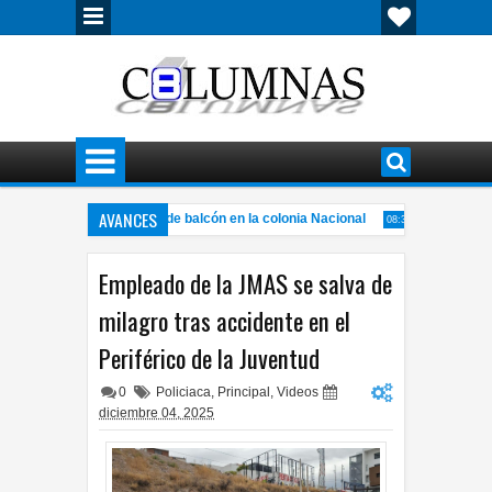
AVANCES
 lesiona hombre al caer de balcón en la colonia Nacional
Los graves
08:38 AM
rez debe recibir lo que merece: Cruz Pérez Cuéllar
Trabajan en soft
8:23 PM
Empleado de la JMAS se salva de
milagro tras accidente en el
Periférico de la Juventud
0
Policiaca
,
Principal
,
Videos
diciembre 04, 2025