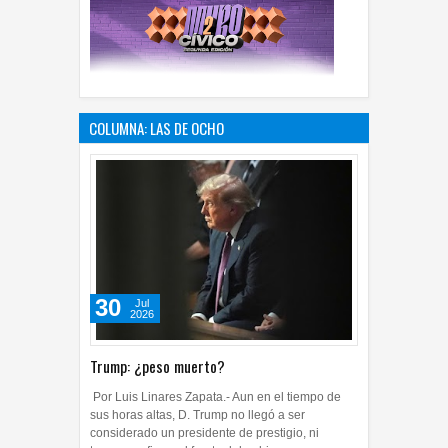
COLUMNA: LAS DE OCHO
30
Jul
2026
Trump: ¿peso muerto?
Por Luis Linares Zapata.- Aun en el tiempo de
sus horas altas, D. Trump no llegó a ser
considerado un presidente de prestigio, ni