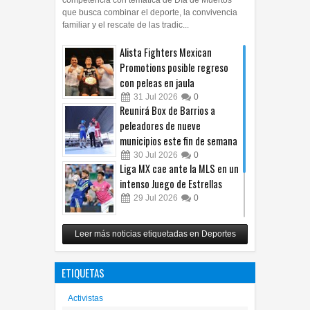
que busca combinar el deporte, la convivencia
familiar y el rescate de las tradic...
Alista Fighters Mexican
Promotions posible regreso
con peleas en jaula
31
Jul
2026
0
Reunirá Box de Barrios a
peleadores de nueve
municipios este fin de semana
30
Jul
2026
0
Liga MX cae ante la MLS en un
intenso Juego de Estrellas
29
Jul
2026
0
México vence 2-0 a Costa Rica
Leer más noticias etiquetadas en Deportes
y avanza a cuartos del
Premundial Sub-20
ETIQUETAS
27
Jul
2026
0
Activistas