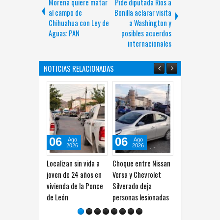
Morena quiere matar
Pide diputada Ríos a
al campo de
Bonilla aclarar visita
Chihuahua con Ley de
a Washington y
Aguas: PAN
posibles acuerdos
internacionales
NOTICIAS RELACIONADAS
06
06
07
Ago
Ago
Ago
2026
2026
2026
Localizan sin vida a
Choque entre Nissan
Se lesiona hombre al
V
joven de 24 años en
Versa y Chevrolet
caer de balcón en la
l
vivienda de la Ponce
Silverado deja
colonia Nacional
C
de León
personas lesionadas
C