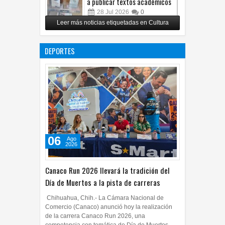
a publicar textos académicos
28
Jul
2026
0
Leer más noticias etiquetadas en Cultura
Copian proyecto pictórico del
exalcalde Juan Blanco
DEPORTES
28
Jul
2026
0
06
Ago
2026
Canaco Run 2026 llevará la tradición del
Día de Muertos a la pista de carreras
Chihuahua, Chih.- La Cámara Nacional de
Comercio (Canaco) anunció hoy la realización
de la carrera Canaco Run 2026, una
competencia con temática de Día de Muertos