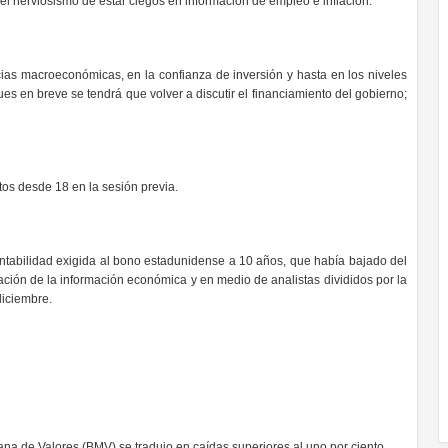
el nerviosismo de estar ciegos en información de empleo e inflación.
cias macroeconómicas, en la confianza de inversión y hasta en los niveles
es en breve se tendrá que volver a discutir el financiamiento del gobierno;
ntos desde 18 en la sesión previa.
entabilidad exigida al bono estadunidense a 10 años, que había bajado del
tuación de la información económica y en medio de analistas divididos por la
diciembre.
ana de Valores (BMV) se tradujo en caídas superiores al uno por ciento.