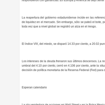
respondieron con ganancias. En Europa y América se dejó sentir 
La reapertura del gobierno estadunidense incide en las referen
de liquidez en el mercado. Sin embargo, sólo se pateó el bote, pu
toda vez que a nivel global se registró un alza en el riesgo.
El índice VIX, del miedo, se disparó 14.33 por ciento, a 20.02 pu
Los intereses de la deuda frenaron sus últimos descensos. La r
umbral del 4.10 por ciento, cerró en 4.106 por ciento, ante la si
decisión de política monetaria de la Reserva Federal (Fed) para 
Esperan calendario
La ola vendedora de acciones en Wall Street y en la Bolsa Mexic