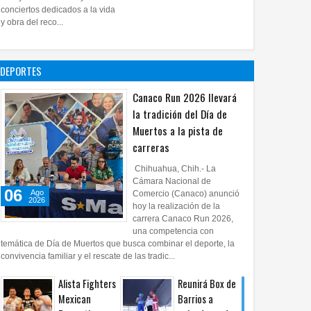
28
Jul
2026
0
conciertos dedicados a la vida
Impulsa UPCH
y obra del reco...
creatividad y
lectura con
taller de mini
DEPORTES
ficciones
27
Jul
2026
0
Canaco Run 2026 llevará
la tradición del Día de
Muertos a la pista de
carreras
Chihuahua, Chih.- La
Cámara Nacional de
06
Ago
Comercio (Canaco) anunció
2026
hoy la realización de la
carrera Canaco Run 2026,
una competencia con
temática de Día de Muertos que busca combinar el deporte, la
convivencia familiar y el rescate de las tradic...
Alista Fighters
Reunirá Box de
Mexican
Barrios a