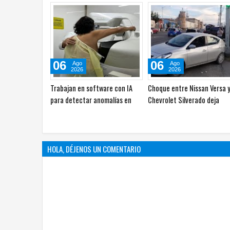
06
06
Ago
Ago
2026
2026
Vuelca camioneta en la
Desarrollan prototipo de
carretera Camargo–Estación
realidad virtual para apoyar
Conchos
terapias de niños con autis
HOLA, DÉJENOS UN COMENTARIO