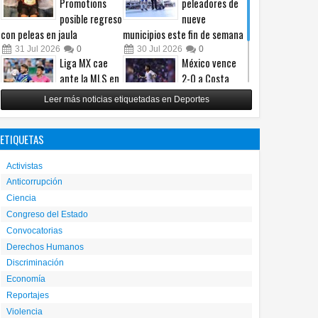
Promotions
peleadores de
posible regreso
nueve
con peleas en jaula
municipios este fin de semana
31
Jul
2026
0
30
Jul
2026
0
Liga MX cae
México vence
ante la MLS en
2-0 a Costa
06
06
Ago
Ago
Ago
un intenso
Rica y avanza a
2026
2026
2026
Leer más noticias etiquetadas en Deportes
Juego de
cuartos del
an en software con IA
Choque entre Nissan Versa y
Localizan sin vida 
Estrellas
Premundial Sub-20
etectar anomalías en
Chevrolet Silverado deja
años en vivienda d
ETIQUETAS
29
Jul
2026
0
27
Jul
2026
0
rafías
personas lesionadas
León
Activistas
Anticorrupción
Ciencia
Congreso del Estado
Convocatorias
Derechos Humanos
Discriminación
Economía
Reportajes
Violencia