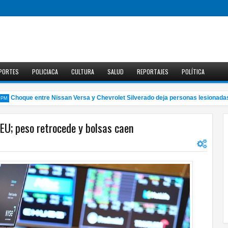
PORTES
POLICIACA
CULTURA
SALUD
REPORTAJES
POLÍTICA
Choque entre Nissan Versa y Chevrolet Silverado deja personas lesionadas
EU; peso retrocede y bolsas caen