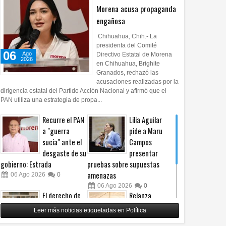
Morena acusa propaganda
engañosa
Chihuahua, Chih.- La
presidenta del Comité
06
Ago
Directivo Estatal de Morena
2026
en Chihuahua, Brighite
Granados, rechazó las
acusaciones realizadas por la
dirigencia estatal del Partido Acción Nacional y afirmó que el
PAN utiliza una estrategia de propa...
Recurre el PAN
Lilia Aguilar
a "guerra
pide a Maru
sucia" ante el
Campos
desgaste de su
presentar
gobierno: Estrada
pruebas sobre supuestas
amenazas
06
Ago
2026
0
06
Ago
2026
0
El derecho de
Relanza
las audiencias
Villalobos
Leer más noticias etiquetadas en Política
no es censura,
programa de