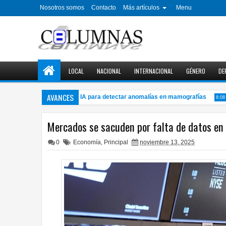
Nosotros somos
Contacto
Más artículos
Menu
LOCAL
NACIONAL
INTERNACIONAL
GÉNERO
DE
AVANCES
abajan en software con IA para detectar anomalías en mamografías
8:08 PM
Mercados se sacuden por falta de datos en 
0
Economía
,
Principal
noviembre 13, 2025