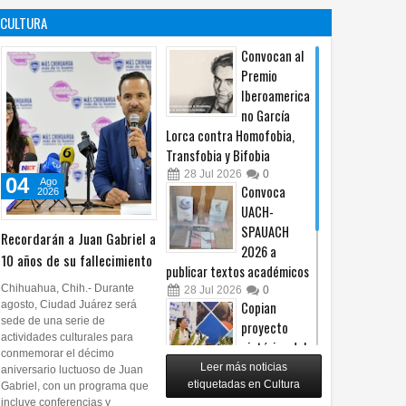
es un principio
afiliación del
CULTURA
constitucional: González
PRI en Tamaulipas
05
Ago
2026
0
05
Ago
2026
0
Convocan al
Premio
Iberoamerica
no García
Lorca contra Homofobia,
Transfobia y Bifobia
28
Jul
2026
0
04
Ago
Convoca
2026
UACH-
SPAUACH
Recordarán a Juan Gabriel a
2026 a
10 años de su fallecimiento
publicar textos académicos
Chihuahua, Chih.- Durante
28
Jul
2026
0
agosto, Ciudad Juárez será
Copian
sede de una serie de
proyecto
actividades culturales para
pictórico del
conmemorar el décimo
exalcalde
Leer más noticias
aniversario luctuoso de Juan
Juan Blanco
etiquetadas en Cultura
Gabriel, con un programa que
incluye conferencias y