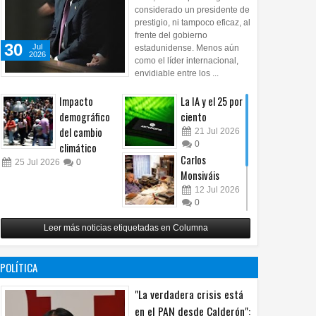
considerado un presidente de
prestigio, ni tampoco eficaz, al
frente del gobierno
30
Jul
estadunidense. Menos aún
2026
como el líder internacional,
envidiable entre los ...
Impacto
La IA y el 25 por
demográfico
ciento
del cambio
21
Jul
2026
0
climático
Carlos
25
Jul
2026
0
Monsiváis
12
Jul
2026
0
Revuelo en la
Leer más noticias etiquetadas en Columna
inteligencia
artificial
07
Jul
2026
POLÍTICA
0
"La verdadera crisis está
en el PAN desde Calderón":