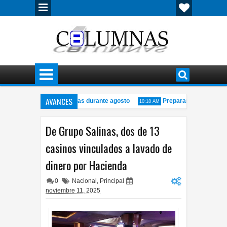
AVANCES
drán actividades gratuitas durante agosto
Preparan semana de abue
10:18 AM
da en estacionamiento de paquetería
El derecho de las audiencias no 
6:53 PM
De Grupo Salinas, dos de 13
casinos vinculados a lavado de
dinero por Hacienda
0
Nacional
,
Principal
noviembre 11, 2025