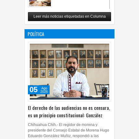
Revuelo en la inteligencia
Leer más noticias etiquetadas en Columna
artificial
07
Jul
2026
0
POLÍTICA
05
Ago
2026
El derecho de las audiencias no es censura,
es un principio constitucional: González
Chihuahua Chih.- El regidor de morena y
presidente del Consejo Estatal de Morena Hugo
Eduardo González Muñiz, respondió a las