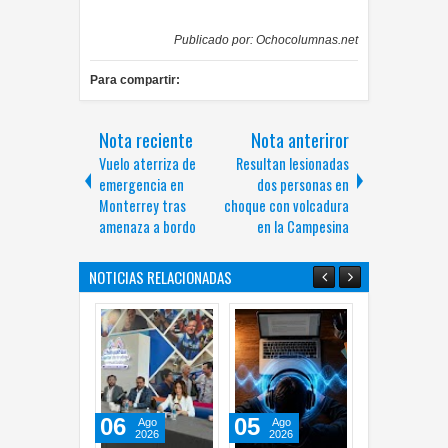
Publicado por:
Ochocolumnas.net
Para compartir:
Nota reciente
Nota anteriror
Vuelo aterriza de
Resultan lesionadas
emergencia en
dos personas en
Monterrey tras
choque con volcadura
amenaza a bordo
en la Campesina
NOTICIAS RELACIONADAS
06
05
05
Ago
Ago
Ago
2026
2026
2026