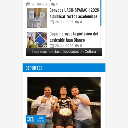
28
Jul
2026
0
Convoca UACH-SPAUACH 2026
a publicar textos académicos
28
Jul
2026
0
Copian proyecto pictórico del
exalcalde Juan Blanco
28
Jul
2026
0
Leer más noticias etiquetadas en Cultura
Impulsa UPCH creatividad y
lectura con taller de mini
DEPORTES
ficciones
27
Jul
2026
0
31
Jul
2026