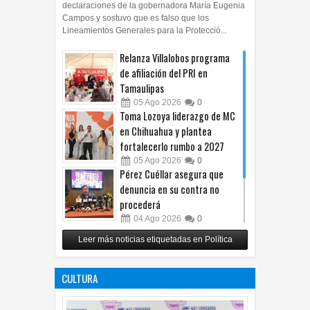
declaraciones de la gobernadora María Eugenia
Campos y sostuvo que es falso que los
Lineamientos Generales para la Protecció...
Relanza Villalobos programa
de afiliación del PRI en
Tamaulipas
05
Ago
2026
0
Toma Lozoya liderazgo de MC
en Chihuahua y plantea
fortalecerlo rumbo a 2027
05
Ago
2026
0
Pérez Cuéllar asegura que
denuncia en su contra no
procederá
04
Ago
2026
0
Respalda Morena Chihuahua
Leer más noticias etiquetadas en Política
propuesta sobre derechos de
las audiencias
CULTURA
04
Ago
2026
0