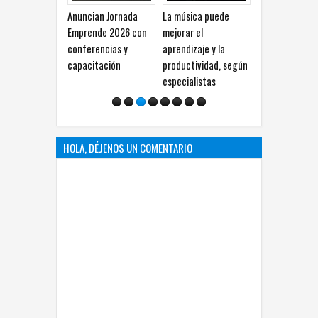
Anuncian Jornada
La música puede
Localizan cuerpo con
Ha
Emprende 2026 con
mejorar el
huellas de violencia
a
conferencias y
aprendizaje y la
en Granjas
d
capacitación
productividad, según
Sacramento
f
especialistas
HOLA, DÉJENOS UN COMENTARIO