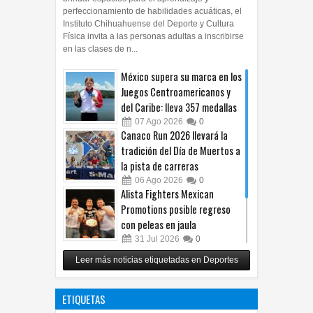
brindar espacios para el aprendizaje y
perfeccionamiento de habilidades acuáticas, el
Instituto Chihuahuense del Deporte y Cultura
Física invita a las personas adultas a inscribirse
en las clases de n...
México supera su marca en los
Juegos Centroamericanos y
del Caribe: lleva 357 medallas
07
Ago
2026
0
Canaco Run 2026 llevará la
tradición del Día de Muertos a
la pista de carreras
06
Ago
2026
0
Alista Fighters Mexican
Promotions posible regreso
con peleas en jaula
31
Jul
2026
0
Reunirá Box de Barrios a
Leer más noticias etiquetadas en Deportes
peleadores de nueve
municipios este fin de semana
ETIQUETAS
30
Jul
2026
0