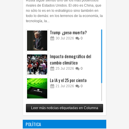
Rusia sigue siendo uno de los más poderosos
rivales de Estados Unidos. El otro es China, que
no sólo lo es en lo estratégico sino también en
todo lo demás: en los terrenos de la economía, la
tecnología, la...
Trump: ¿peso muerto?
30
Jul
2026
0
Impacto demográfico del
cambio climático
25
Jul
2026
0
La IA y el 25 por ciento
21
Jul
2026
0
Carlos Monsiváis
Leer más noticias etiquetadas en Columna
12
Jul
2026
0
POLÍTICA