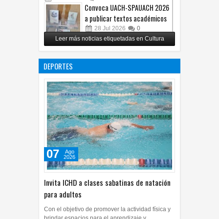
Convoca UACH-SPAUACH 2026
a publicar textos académicos
28
Jul
2026
0
Leer más noticias etiquetadas en Cultura
Copian proyecto pictórico del
exalcalde Juan Blanco
DEPORTES
28
Jul
2026
0
07
Ago
2026
Invita ICHD a clases sabatinas de natación
para adultos
Con el objetivo de promover la actividad física y