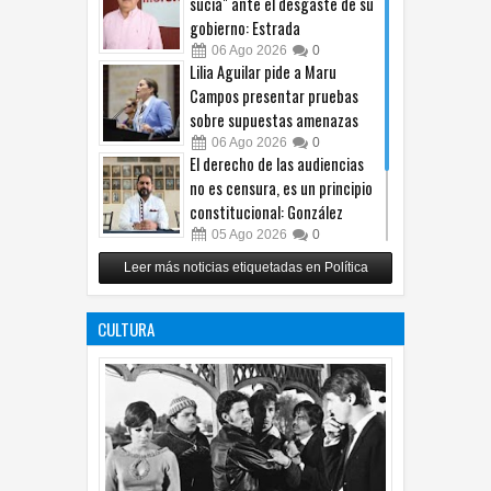
sucia" ante el desgaste de su
gobierno: Estrada
06
Ago
2026
0
Lilia Aguilar pide a Maru
Campos presentar pruebas
sobre supuestas amenazas
06
Ago
2026
0
El derecho de las audiencias
no es censura, es un principio
constitucional: González
05
Ago
2026
0
Relanza Villalobos programa
Leer más noticias etiquetadas en Política
de afiliación del PRI en
Tamaulipas
CULTURA
05
Ago
2026
0