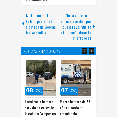
Nota reciente
Nota anteriror
Fallece padre de la
La ciencia explica por
diputada de Morena
qué las aves vuelan
Jael Argüelles
en formación durante
migraciones
NOTICIAS RELACIONADAS
08
07
07
Ago
Ago
Ago
2026
2026
2026
Localizan a hombre
Muere hombre de 57
Localizan a hombr
sin vida en calles de
años a bordo de
ejecutado en calle
la colonia Campesina
ambulancia
de la colonia Los