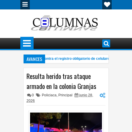
AVANCES
ranca consulta popular contra el registro obligatorio de celulares
Loc
2:47 PM
seña UNAM simulador gástrico para evaluar la eficacia de medicamentos
8:
Resulta herido tras ataque
armado en la colonia Granjas
0
Policiaca
,
Principal
junio 28,
2026