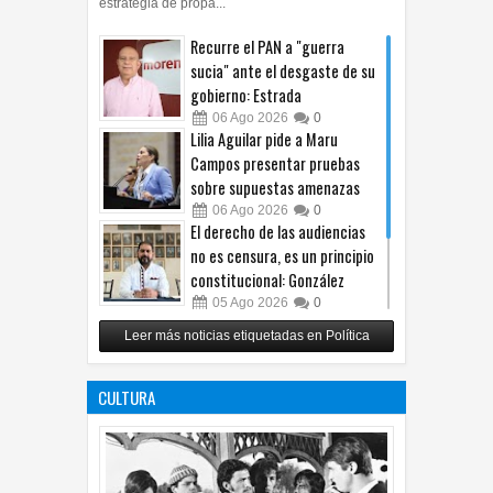
estrategia de propa...
Recurre el PAN a "guerra
sucia" ante el desgaste de su
gobierno: Estrada
06
Ago
2026
0
Lilia Aguilar pide a Maru
Campos presentar pruebas
sobre supuestas amenazas
06
Ago
2026
0
El derecho de las audiencias
no es censura, es un principio
constitucional: González
05
Ago
2026
0
Relanza Villalobos programa
Leer más noticias etiquetadas en Política
de afiliación del PRI en
Tamaulipas
CULTURA
05
Ago
2026
0