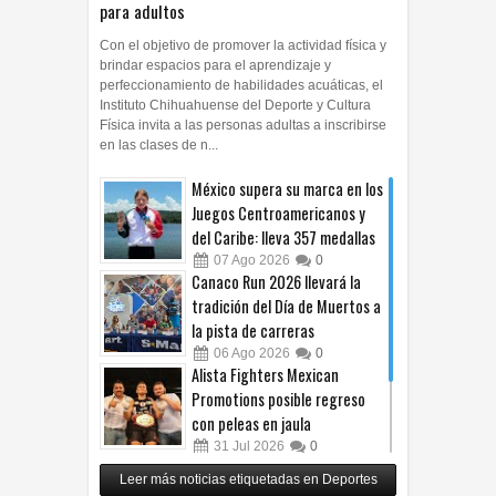
para adultos
Con el objetivo de promover la actividad física y
brindar espacios para el aprendizaje y
perfeccionamiento de habilidades acuáticas, el
Instituto Chihuahuense del Deporte y Cultura
Física invita a las personas adultas a inscribirse
en las clases de n...
México supera su marca en los
Juegos Centroamericanos y
del Caribe: lleva 357 medallas
07
Ago
2026
0
Canaco Run 2026 llevará la
tradición del Día de Muertos a
la pista de carreras
06
Ago
2026
0
Alista Fighters Mexican
Promotions posible regreso
con peleas en jaula
31
Jul
2026
0
Reunirá Box de Barrios a
Leer más noticias etiquetadas en Deportes
peleadores de nueve