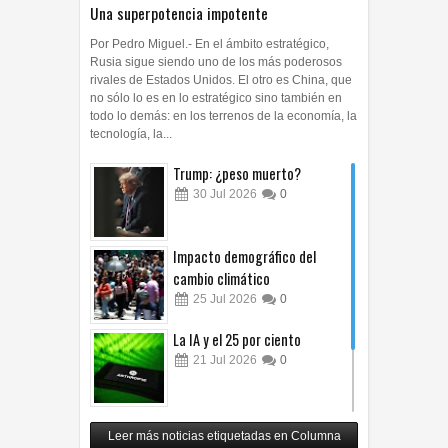
Una superpotencia impotente
Por Pedro Miguel.- En el ámbito estratégico,
Rusia sigue siendo uno de los más poderosos
rivales de Estados Unidos. El otro es China, que
no sólo lo es en lo estratégico sino también en
todo lo demás: en los terrenos de la economía, la
tecnología, la...
Trump: ¿peso muerto?
30
Jul
2026
0
Impacto demográfico del
cambio climático
25
Jul
2026
0
La IA y el 25 por ciento
21
Jul
2026
0
Carlos Monsiváis
Leer más noticias etiquetadas en Columna
12
Jul
2026
0