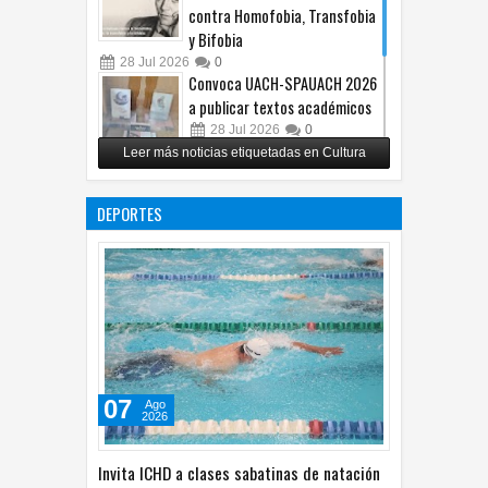
contra Homofobia, Transfobia
y Bifobia
28
Jul
2026
0
Convoca UACH-SPAUACH 2026
a publicar textos académicos
28
Jul
2026
0
Leer más noticias etiquetadas en Cultura
Copian proyecto pictórico del
exalcalde Juan Blanco
DEPORTES
28
Jul
2026
0
07
Ago
2026
Invita ICHD a clases sabatinas de natación