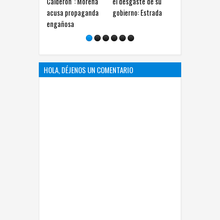
Calderón": Morena
el desgaste de su
presentar pruebas
acusa propaganda
gobierno: Estrada
sobre supuestas
engañosa
amenazas
HOLA, DÉJENOS UN COMENTARIO