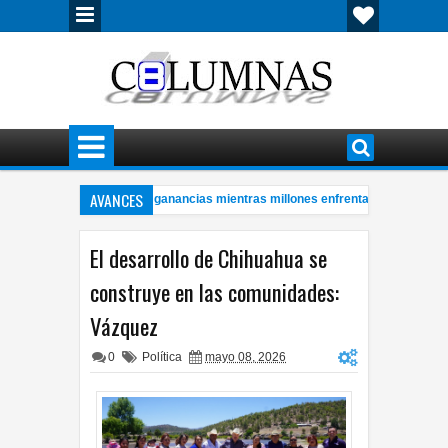
AVANCES
troleras con millonarias ganancias mientras millones enfrentan crisis energét
ere hombre de 57 años a bordo de ambulancia
Cerveza mexicana log
4:28 PM
El desarrollo de Chihuahua se
construye en las comunidades:
Vázquez
0
Política
mayo 08, 2026