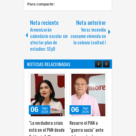
Para compartir:
Nota reciente
Nota anteriror
Armonizarán
Voraz incendio
calendario escolar sin
consume vivienda en
afectar plan de
la colonia Lealtad I
estudios: SEyD
NOTICIAS RELACIONADAS
06
06
06
Ago
Ago
Ago
2026
2026
2026
"La verdadera crisis
Recurre el PAN a
Lilia Aguilar pide a
está en el PAN desde
"guerra sucia" ante
Maru Campos