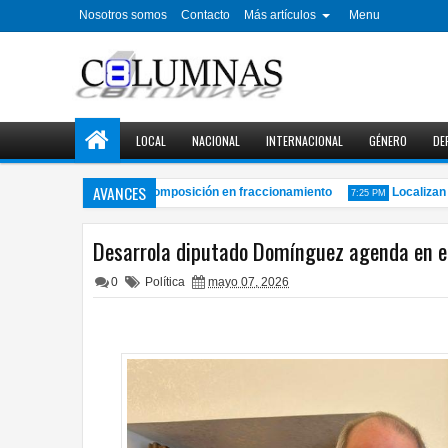
Nosotros somos
Contacto
Más artículos
Menu
LOCAL
NACIONAL
INTERNACIONAL
GÉNERO
DE
AVANCES
vanzado estado de descomposición en fraccionamiento
Localizan a h
7:25 PM
Desarrola diputado Domínguez agenda en e
0
Política
mayo 07, 2026