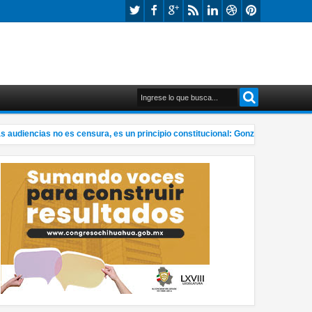
udiencias no es censura, es un principio constitucional: González
Crit
6:24 PM