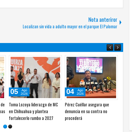
Nota anteriror
Localizan sin vida a adulto mayor en el parque El Palomar
05
04
04
Ago
Ago
2026
2026
 de
Toma Lozoya liderazgo de MC
Pérez Cuéllar asegura que
Respa
ipas
en Chihuahua y plantea
denuncia en su contra no
propue
fortalecerlo rumbo a 2027
procederá
las au