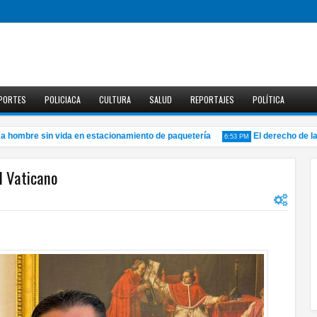
PORTES
POLICIACA
CULTURA
SALUD
REPORTAJES
POLÍTICA
ombre sin vida en estacionamiento de paquetería
El derecho de las a
6:53 PM
l Vaticano