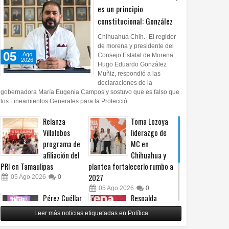
es un principio
constitucional: González
Chihuahua Chih.- El regidor
de morena y presidente del
05
Ago
Consejo Estatal de Morena
2026
Hugo Eduardo González
Muñiz, respondió a las
declaraciones de la
gobernadora María Eugenia Campos y sostuvo que es falso que
los Lineamientos Generales para la Protecció...
Relanza
Toma Lozoya
Villalobos
liderazgo de
programa de
MC en
afiliación del
Chihuahua y
04
Ago
Ago
2026
2026
PRI en Tamaulipas
plantea fortalecerlo rumbo a
2027
05
Ago
2026
0
lda Morena Chihuahua
Vienen por ustedes, asegura
05
Ago
2026
0
sta sobre derechos de
panista por derechos de las
Pérez Cuéllar
Respalda
diencias
audiencias
asegura que
Morena
Leer más noticias etiquetadas en Política
denuncia en su
Chihuahua