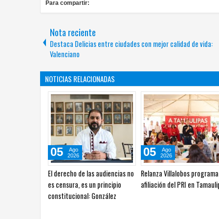
Para compartir:
Nota reciente
Destaca Delicias entre ciudades con mejor calidad de vida:
Valenciano
NOTICIAS RELACIONADAS
05
05
Ago
Ago
2026
2026
El derecho de las audiencias no
Relanza Villalobos programa
es censura, es un principio
afiliación del PRI en Tamaul
constitucional: González