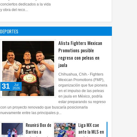
28
Jul
2026
0
conciertos dedicados a la vida
Impulsa UPCH
y obra del reco...
creatividad y
lectura con
taller de mini
DEPORTES
ficciones
27
Jul
2026
0
Alista Fighters Mexican
Promotions posible
regreso con peleas en
jaula
Chihuahua, Chih.- Fighters
Mexican Promotions (FMP),
31
Jul
organización que fue pionera
2026
en el impulso de las peleas
en jaula en México, podría
estar preparando su regreso
con un proyecto renovado que buscaría posicionarla
nuevamente entre las principales p...
Reunirá Box de
Liga MX cae
Barrios a
ante la MLS en