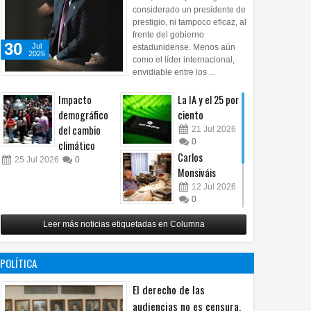
considerado un presidente de
prestigio, ni tampoco eficaz, al
frente del gobierno
30
Jul
estadunidense. Menos aún
2026
como el líder internacional,
envidiable entre los ...
Impacto
La IA y el 25 por
demográfico
ciento
del cambio
21
Jul
2026
0
climático
Carlos
25
Jul
2026
0
Monsiváis
12
Jul
2026
0
Revuelo en la
Leer más noticias etiquetadas en Columna
inteligencia
artificial
07
Jul
2026
POLÍTICA
0
El derecho de las
audiencias no es censura,