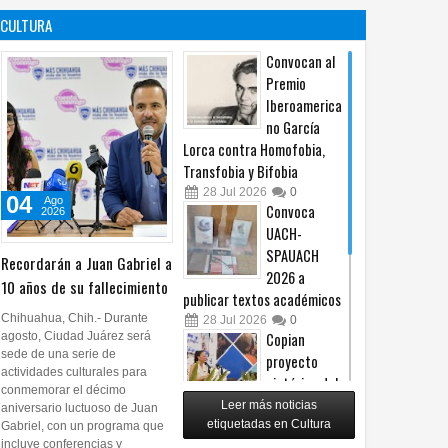
contra no
propuesta
CULTURA
procederá
sobre derechos de las
audiencias
04
Ago
2026
0
Convocan al
04
Ago
2026
0
Premio
Iberoamerica
no García
Lorca contra Homofobia,
Transfobia y Bifobia
28
Jul
2026
0
04
Ago
Convoca
2026
UACH-
SPAUACH
Recordarán a Juan Gabriel a
2026 a
10 años de su fallecimiento
publicar textos académicos
Chihuahua, Chih.- Durante
28
Jul
2026
0
agosto, Ciudad Juárez será
Copian
sede de una serie de
proyecto
actividades culturales para
pictórico del
conmemorar el décimo
exalcalde
Leer más noticias
aniversario luctuoso de Juan
Juan Blanco
etiquetadas en Cultura
Gabriel, con un programa que
incluye conferencias y