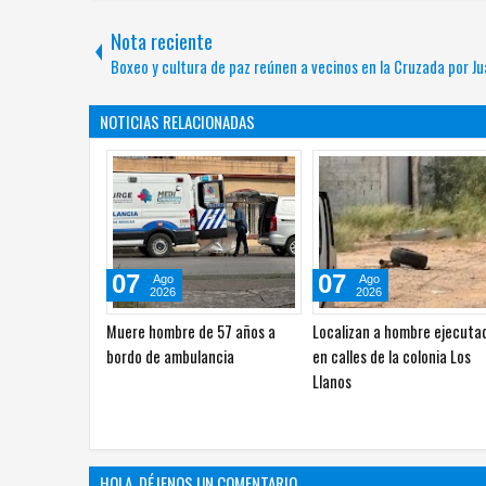
Nota reciente
Boxeo y cultura de paz reúnen a vecinos en la Cruzada por Ju
NOTICIAS RELACIONADAS
07
06
Ago
Ago
2026
2026
de carga y
Se lesiona hombre al caer de
Choque entre Nissan Versa 
s del Congreso
balcón en la colonia Nacional
Chevrolet Silverado deja
personas lesionadas
HOLA, DÉJENOS UN COMENTARIO