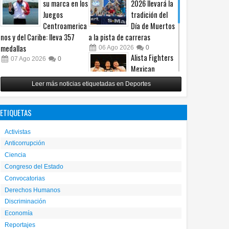
su marca en los
2026 llevará la
Juegos
tradición del
Centroamerica
Día de Muertos
nos y del Caribe: lleva 357
a la pista de carreras
medallas
06
Ago
2026
0
Alista Fighters
07
Ago
2026
0
Mexican
Promotions
Leer más noticias etiquetadas en Deportes
posible regreso
con peleas en jaula
ETIQUETAS
31
Jul
2026
0
Reunirá Box de
Activistas
Barrios a
Anticorrupción
peleadores de
Ciencia
nueve
municipios este fin de semana
Congreso del Estado
Convocatorias
30
Jul
2026
0
Derechos Humanos
Discriminación
Economía
Reportajes