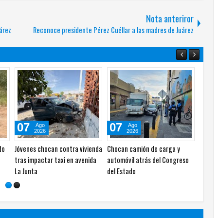
Nota anteriror
árez
Reconoce presidente Pérez Cuéllar a las madres de Juárez
07
07
Ago
Ago
2026
2026
y
Petroleras con millonarias
En la Antártida, una de las
ganancias mientras millones
temperaturas más bajas del
enfrentan crisis energética
planeta en más de una década