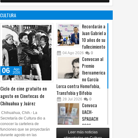
no es censura,
programa de
es un principio
afiliación del
CULTURA
constitucional: González
PRI en Tamaulipas
05
Ago
2026
0
05
Ago
2026
0
Recordarán a
Juan Gabriel a
10 años de su
fallecimiento
04
Ago
2026
0
Convocan al
Premio
06
Ago
Iberoamerica
2026
no García
Lorca contra Homofobia,
Ciclo de cine gratuito en
Transfobia y Bifobia
agosto en Cinetecas de
28
Jul
2026
0
Chihuahua y Juárez
Convoca
UACH-
Chihuahua, Chih.- La
SPAUACH
Secretaría de Cultura dio a
conocer la cartelera de
2026 a
funciones que se proyectarán
publicar textos académicos
Leer más noticias
durante agosto en las