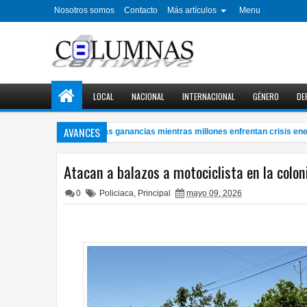
Nosotros somos
Contacto
Más artículos
Menu
LOCAL
NACIONAL
INTERNACIONAL
GÉNERO
DE
AVANCES
etroleras con millonarias ganancias mientras millones enfrentan crisis energé
Atacan a balazos a motociclista en la colo
0
Policiaca
,
Principal
mayo 09, 2026