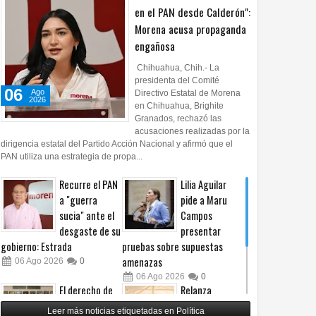
en el PAN desde Calderón":
Morena acusa propaganda
engañosa
Chihuahua, Chih.- La
presidenta del Comité
06
Ago
Directivo Estatal de Morena
2026
en Chihuahua, Brighite
Granados, rechazó las
acusaciones realizadas por la
dirigencia estatal del Partido Acción Nacional y afirmó que el
PAN utiliza una estrategia de propa...
Recurre el PAN
Lilia Aguilar
a "guerra
pide a Maru
sucia" ante el
Campos
desgaste de su
presentar
gobierno: Estrada
pruebas sobre supuestas
amenazas
06
Ago
2026
0
06
Ago
2026
0
El derecho de
Relanza
las audiencias
Villalobos
Leer más noticias etiquetadas en Política