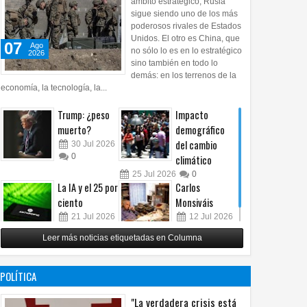
ámbito estratégico, Rusia
sigue siendo uno de los más
poderosos rivales de Estados
Unidos. El otro es China, que
07
Ago
no sólo lo es en lo estratégico
2026
sino también en todo lo
demás: en los terrenos de la
economía, la tecnología, la...
Trump: ¿peso
Impacto
muerto?
demográfico
del cambio
30
Jul
2026
0
climático
25
Jul
2026
0
La IA y el 25 por
Carlos
ciento
Monsiváis
21
Jul
2026
12
Jul
2026
0
0
Leer más noticias etiquetadas en Columna
POLÍTICA
"La verdadera crisis está