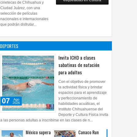
etiquetadas en Cultura
28
Jul
2026
0
cinetecas de Chihuahua y
Copian
Ciudad Juárez, con una
proyecto
selección de películas
nacionales e internacionales
pictórico del
que podrán disfrutar...
exalcalde
Juan Blanco
28
Jul
2026
0
DEPORTES
Invita ICHD a clases
sabatinas de natación
para adultos
Con el objetivo de promover
la actividad física y brindar
espacios para el aprendizaje
y perfeccionamiento de
07
Ago
2026
habilidades acuáticas, el
Instituto Chihuahuense del
Deporte y Cultura Física invita
a las personas adultas a inscribirse en las clases de n...
México supera
Canaco Run