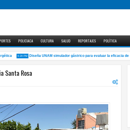
PORTES
POLICIACA
CULTURA
SALUD
REPORTAJES
POLÍTICA
tica
Diseña UNAM simulador gástrico para evaluar la eficacia de m
9:28 PM
nia Santa Rosa