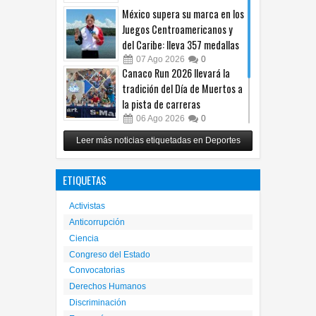
México supera su marca en los
Juegos Centroamericanos y
del Caribe: lleva 357 medallas
07
Ago
2026
0
Canaco Run 2026 llevará la
tradición del Día de Muertos a
la pista de carreras
06
Ago
2026
0
Alista Fighters Mexican
Leer más noticias etiquetadas en Deportes
Promotions posible regreso
con peleas en jaula
ETIQUETAS
31
Jul
2026
0
Activistas
Anticorrupción
Ciencia
Congreso del Estado
Convocatorias
Derechos Humanos
Discriminación