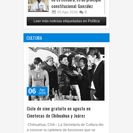
constitucional: González
05
Ago
2026
0
Relanza Villalobos programa
Leer más noticias etiquetadas en Política
de afiliación del PRI en
Tamaulipas
CULTURA
05
Ago
2026
0
06
Ago
2026
Ciclo de cine gratuito en agosto en
Cinetecas de Chihuahua y Juárez
Chihuahua, Chih.- La Secretaría de Cultura dio
a conocer la cartelera de funciones que se