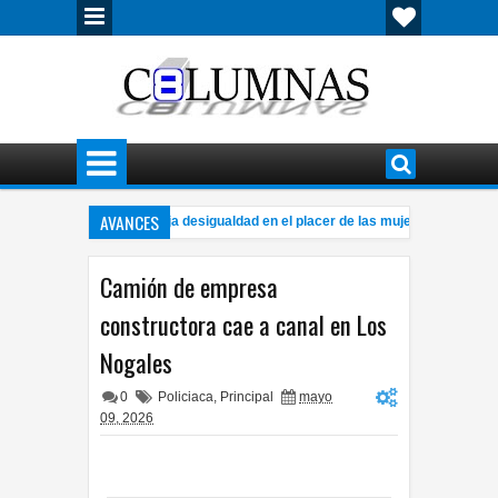
AVANCES
brecha del orgasmo refleja desigualdad en el placer de las mujeres
E
11:07 PM
entran ahora a hombre sin vida en la colonia Praderas del Sur
Locali
7:41 PM
Camión de empresa
constructora cae a canal en Los
Nogales
0
Policiaca
,
Principal
mayo
09, 2026