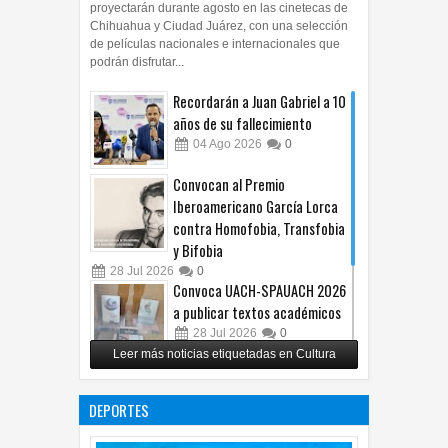
proyectarán durante agosto en las cinetecas de
Chihuahua y Ciudad Juárez, con una selección
de películas nacionales e internacionales que
podrán disfrutar...
Recordarán a Juan Gabriel a 10
años de su fallecimiento
04
Ago
2026
0
Convocan al Premio
Iberoamericano García Lorca
contra Homofobia, Transfobia
y Bifobia
28
Jul
2026
0
Convoca UACH-SPAUACH 2026
a publicar textos académicos
28
Jul
2026
0
Leer más noticias etiquetadas en Cultura
Copian proyecto pictórico del
exalcalde Juan Blanco
DEPORTES
28
Jul
2026
0