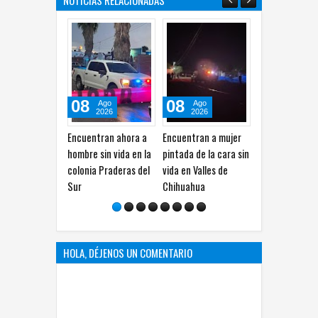
NOTICIAS RELACIONADAS
08
08
08
Ago
Ago
Ago
2026
2026
2026
Encuentran ahora a
Encuentran a mujer
Localizan a hombre
hombre sin vida en la
pintada de la cara sin
sin vida en domicilio
colonia Praderas del
vida en Valles de
en la colonia Juan
Sur
Chihuahua
Güereca
HOLA, DÉJENOS UN COMENTARIO