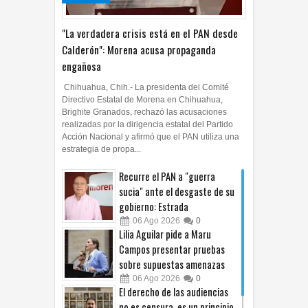
"La verdadera crisis está en el PAN desde
Calderón": Morena acusa propaganda
engañosa
Chihuahua, Chih.- La presidenta del Comité
Directivo Estatal de Morena en Chihuahua,
Brighite Granados, rechazó las acusaciones
realizadas por la dirigencia estatal del Partido
Acción Nacional y afirmó que el PAN utiliza una
estrategia de propa...
Recurre el PAN a "guerra
sucia" ante el desgaste de su
gobierno: Estrada
06
Ago
2026
0
Lilia Aguilar pide a Maru
Campos presentar pruebas
sobre supuestas amenazas
06
Ago
2026
0
El derecho de las audiencias
no es censura, es un principio