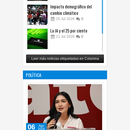
Impacto demográfico del
cambio climático
25
Jul
2026
0
La IA y el 25 por ciento
21
Jul
2026
0
Carlos Monsiváis
Leer más noticias etiquetadas en Columna
12
Jul
2026
0
POLÍTICA
06
Ago
2026