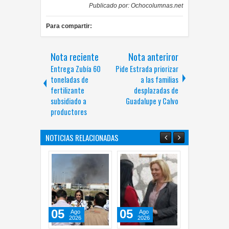
Publicado por:
Ochocolumnas.net
Para compartir:
Nota reciente
Nota anteriror
Entrega Zubía 60
Pide Estrada priorizar
toneladas de
a las familias
fertilizante
desplazadas de
subsidiado a
Guadalupe y Calvo
productores
NOTICIAS RELACIONADAS
05
05
05
05
Ago
Ago
Ago
2026
2026
2026