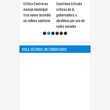
Critica Contreras
Cuestiona Estrada
Pide Estrada incluir a
More
manejo municipal
críticas de la
colectivos en debate
incor
tras nuevo incendio
gobernadora a
sobre paridad en
otros
en relleno sanitario
alcaldesa por uso de
rectorías
inclu
redes sociales
HOLA, DÉJENOS UN COMENTARIO