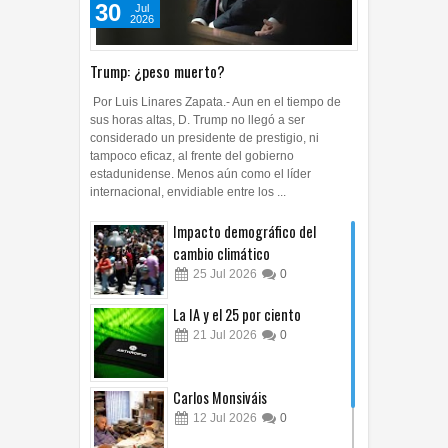
30
Jul
2026
Trump: ¿peso muerto?
Por Luis Linares Zapata.- Aun en el tiempo de
sus horas altas, D. Trump no llegó a ser
considerado un presidente de prestigio, ni
tampoco eficaz, al frente del gobierno
estadunidense. Menos aún como el líder
internacional, envidiable entre los ...
Impacto demográfico del
cambio climático
25
Jul
2026
0
La IA y el 25 por ciento
21
Jul
2026
0
Carlos Monsiváis
12
Jul
2026
0