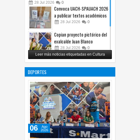
28
Jul
2026
0
Convoca UACH-SPAUACH 2026
a publicar textos académicos
28
Jul
2026
0
Copian proyecto pictórico del
exalcalde Juan Blanco
28
Jul
2026
0
Leer más noticias etiquetadas en Cultura
Impulsa UPCH creatividad y
lectura con taller de mini
DEPORTES
ficciones
27
Jul
2026
0
06
Ago
2026