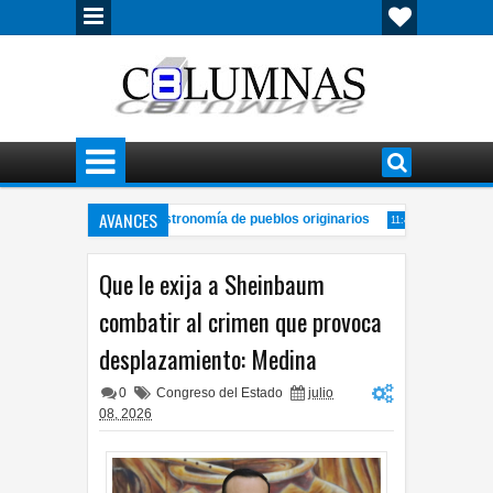
AVANCES
reunirá artesanías y gastronomía de pueblos originarios
Canaco Run 
11:40 AM
 de abuelos, tradición y juventud en Chihuahua
Buscan que Fiscal
10:00 AM
Que le exija a Sheinbaum
combatir al crimen que provoca
desplazamiento: Medina
0
Congreso del Estado
julio
08, 2026