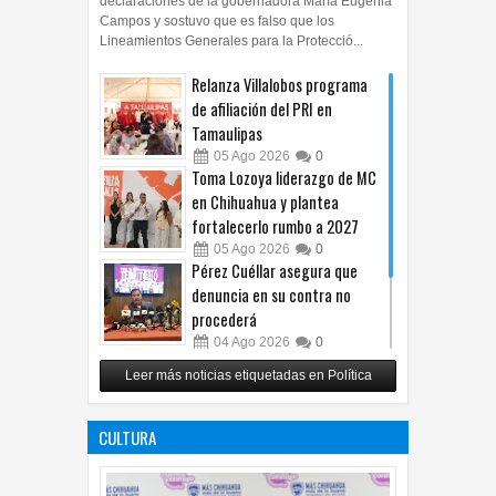
declaraciones de la gobernadora María Eugenia
Campos y sostuvo que es falso que los
Lineamientos Generales para la Protecció...
Relanza Villalobos programa
de afiliación del PRI en
Tamaulipas
05
Ago
2026
0
Toma Lozoya liderazgo de MC
en Chihuahua y plantea
fortalecerlo rumbo a 2027
05
Ago
2026
0
Pérez Cuéllar asegura que
denuncia en su contra no
procederá
04
Ago
2026
0
Respalda Morena Chihuahua
Leer más noticias etiquetadas en Política
propuesta sobre derechos de
las audiencias
CULTURA
04
Ago
2026
0