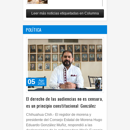
Revuelo en la inteligencia
Leer más noticias etiquetadas en Columna
artificial
07
Jul
2026
0
POLÍTICA
05
Ago
2026
El derecho de las audiencias no es censura,
es un principio constitucional: González
Chihuahua Chih.- El regidor de morena y
presidente del Consejo Estatal de Morena Hugo
Eduardo González Muñiz, respondió a las