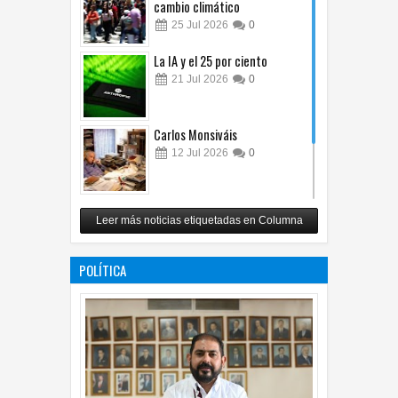
cambio climático
25
Jul
2026
0
La IA y el 25 por ciento
21
Jul
2026
0
Carlos Monsiváis
12
Jul
2026
0
Revuelo en la inteligencia
Leer más noticias etiquetadas en Columna
artificial
07
Jul
2026
0
POLÍTICA