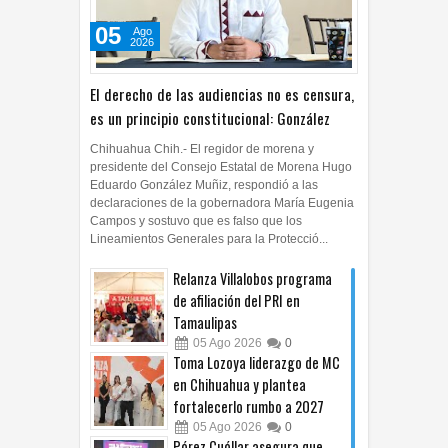
05
Ago
2026
El derecho de las audiencias no es censura,
es un principio constitucional: González
Chihuahua Chih.- El regidor de morena y
presidente del Consejo Estatal de Morena Hugo
Eduardo González Muñiz, respondió a las
declaraciones de la gobernadora María Eugenia
Campos y sostuvo que es falso que los
Lineamientos Generales para la Protecció...
Relanza Villalobos programa
de afiliación del PRI en
Tamaulipas
05
Ago
2026
0
Toma Lozoya liderazgo de MC
en Chihuahua y plantea
fortalecerlo rumbo a 2027
05
Ago
2026
0
Pérez Cuéllar asegura que