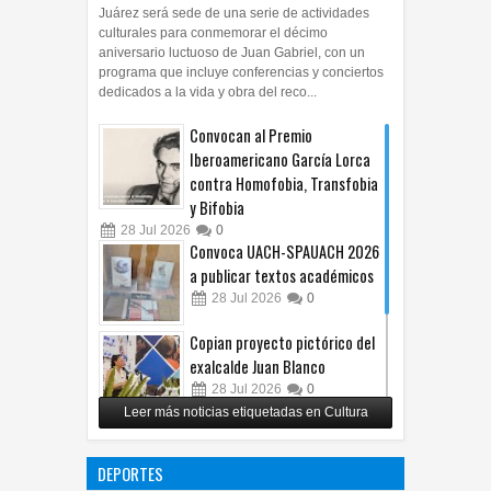
Juárez será sede de una serie de actividades
culturales para conmemorar el décimo
aniversario luctuoso de Juan Gabriel, con un
programa que incluye conferencias y conciertos
dedicados a la vida y obra del reco...
Convocan al Premio
Iberoamericano García Lorca
contra Homofobia, Transfobia
y Bifobia
28
Jul
2026
0
Convoca UACH-SPAUACH 2026
a publicar textos académicos
28
Jul
2026
0
Copian proyecto pictórico del
exalcalde Juan Blanco
28
Jul
2026
0
Leer más noticias etiquetadas en Cultura
Impulsa UPCH creatividad y
lectura con taller de mini
DEPORTES
ficciones