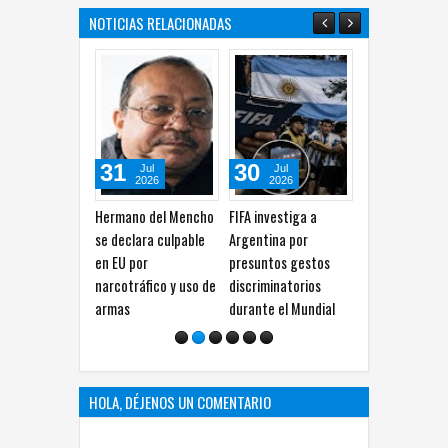
NOTICIAS RELACIONADAS
31
30
29
28
Jul
Jul
Jul
2026
2026
2026
Hermano del Mencho
FIFA investiga a
Envejecimiento
TikTo
se declara culpable
Argentina por
podría aumentar las
posib
en EU por
presuntos gestos
emisiones generadas
millo
narcotráfico y uso de
discriminatorios
por los alimentos
por p
armas
durante el Mundial
meno
HOLA, DÉJENOS UN COMENTARIO