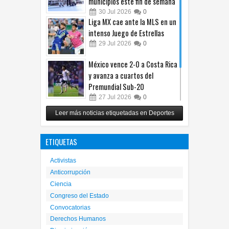
municipios este fin de semana
30
Jul
2026
0
Liga MX cae ante la MLS en un
intenso Juego de Estrellas
29
Jul
2026
0
México vence 2-0 a Costa Rica
y avanza a cuartos del
Premundial Sub-20
27
Jul
2026
0
Cruz Azul arrolla a Toluca y
Leer más noticias etiquetadas en Deportes
gana su cuarto trofeo de
Campeón de Campeones
ETIQUETAS
25
Jul
2026
0
Activistas
Anticorrupción
Ciencia
Congreso del Estado
Convocatorias
Derechos Humanos