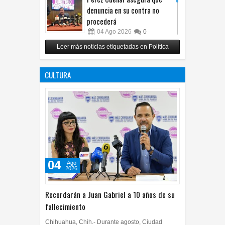
denuncia en su contra no
procederá
04
Ago
2026
0
Respalda Morena Chihuahua
Leer más noticias etiquetadas en Política
propuesta sobre derechos de
las audiencias
CULTURA
04
Ago
2026
0
04
Ago
2026
Recordarán a Juan Gabriel a 10 años de su
fallecimiento
Chihuahua, Chih.- Durante agosto, Ciudad