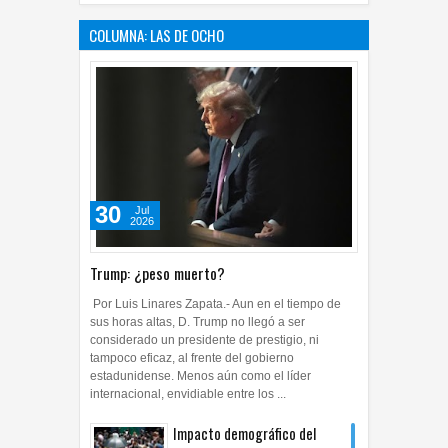
COLUMNA: LAS DE OCHO
30
Jul
2026
Trump: ¿peso muerto?
Por Luis Linares Zapata.- Aun en el tiempo de
sus horas altas, D. Trump no llegó a ser
considerado un presidente de prestigio, ni
tampoco eficaz, al frente del gobierno
estadunidense. Menos aún como el líder
internacional, envidiable entre los ...
Impacto demográfico del