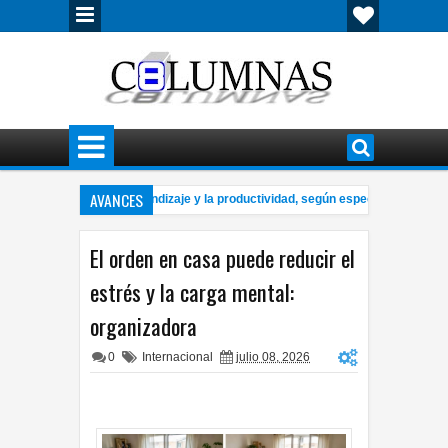
AVANCES
a puede mejorar el aprendizaje y la productividad, según especialistas
8:35 
 Estrada críticas de la gobernadora a alcaldesa por uso de redes sociales
3
El orden en casa puede reducir el
estrés y la carga mental:
organizadora
0
Internacional
julio 08, 2026