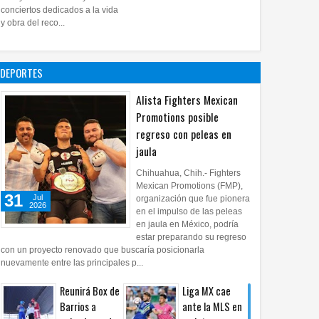
28
Jul
2026
0
conciertos dedicados a la vida
Impulsa UPCH
y obra del reco...
creatividad y
lectura con
taller de mini
DEPORTES
ficciones
27
Jul
2026
0
Alista Fighters Mexican
Promotions posible
regreso con peleas en
jaula
Chihuahua, Chih.- Fighters
Mexican Promotions (FMP),
31
Jul
organización que fue pionera
2026
en el impulso de las peleas
en jaula en México, podría
estar preparando su regreso
con un proyecto renovado que buscaría posicionarla
nuevamente entre las principales p...
Reunirá Box de
Liga MX cae
Barrios a
ante la MLS en