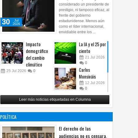
considerado un presidente de
prestigio, ni tampoco eficaz, al
frente del gobierno
30
Jul
estadunidense. Menos aún
2026
como el líder internacional,
envidiable entre los ...
Impacto
La IA y el 25 por
demográfico
ciento
del cambio
21
Jul
2026
0
climático
Carlos
25
Jul
2026
0
Monsiváis
12
Jul
2026
0
Revuelo en la
Leer más noticias etiquetadas en Columna
inteligencia
artificial
07
Jul
2026
POLÍTICA
0
El derecho de las
audiencias no es censura,