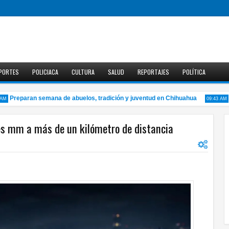
PORTES
POLICIACA
CULTURA
SALUD
REPORTAJES
POLÍTICA
Preparan semana de abuelos, tradición y juventud en Chihuahua
Anu
09:43 AM
tres mm a más de un kilómetro de distancia