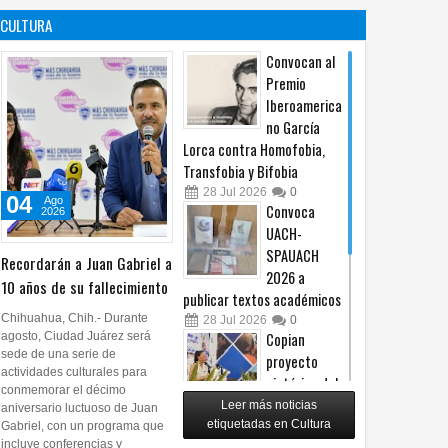
contra no
propuesta
CULTURA
procederá
sobre derechos de las
audiencias
04
Ago
2026
0
Convocan al
04
Ago
2026
0
Premio
Iberoamerica
no García
Lorca contra Homofobia,
Transfobia y Bifobia
28
Jul
2026
0
04
Ago
Convoca
2026
UACH-
SPAUACH
Recordarán a Juan Gabriel a
2026 a
10 años de su fallecimiento
publicar textos académicos
Chihuahua, Chih.- Durante
28
Jul
2026
0
agosto, Ciudad Juárez será
Copian
sede de una serie de
proyecto
actividades culturales para
pictórico del
conmemorar el décimo
exalcalde
Leer más noticias
aniversario luctuoso de Juan
Juan Blanco
etiquetadas en Cultura
Gabriel, con un programa que
incluye conferencias y