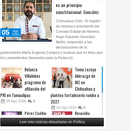
es un principio
constitucional: González
Chihuahua Chih.- El regidor
de morena y presidente del
05
Ago
Consejo Estatal de Morena
2026
Hugo Eduardo González
Muñiz, respondió a las
declaraciones de la
gobernadora María Eugenia Campos y sostuvo que es falso que
los Lineamientos Generales para la Protecció...
Relanza
Toma Lozoya
Villalobos
liderazgo de
programa de
MC en
afiliación del
Chihuahua y
PRI en Tamaulipas
plantea fortalecerlo rumbo a
2027
05
Ago
2026
0
05
Ago
2026
0
Pérez Cuéllar
Respalda
asegura que
Morena
Leer más noticias etiquetadas en Política
denuncia en su
Chihuahua