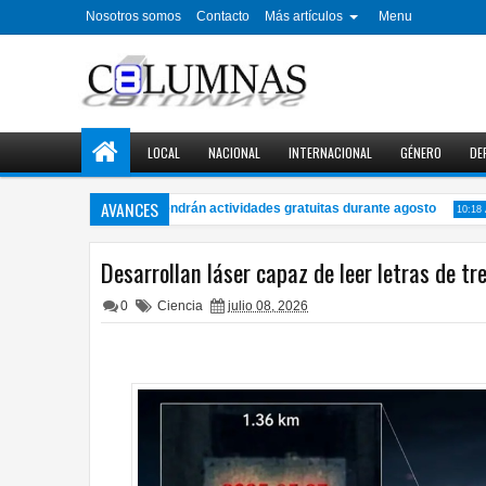
Nosotros somos
Contacto
Más artículos
Menu
LOCAL
NACIONAL
INTERNACIONAL
GÉNERO
DE
AVANCES
óvenes de Chihuahua tendrán actividades gratuitas durante agosto
10:18 AM
Desarrollan láser capaz de leer letras de 
0
Ciencia
julio 08, 2026