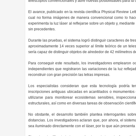
telescopios convencionales y abre nuevas posibilidades para la
El avance, publicado en la revista científica Physical Review Lett
cual no forma imágenes de manera convencional como lo hacen
experimenta la luz láser al reflejarse sobre un objeto y, mediant
sin precedentes.
Durante las pruebas, el sistema logró distinguir caracteres de tr
aproximadamente 14 veces superior al límite teórico de un tele
sería capaz de distinguir objetos de alrededor de 42 milímetros 
Para conseguir este resultado, los investigadores emplearon och
independientes que registraron las variaciones de la luz reflej
reconstruir con gran precisión las letras impresas.
Los especialistas consideran que esta tecnología podría te
inscripciones antiguas ubicadas en acantilados o monumentos d
utilizarse para monitorear ecosistemas sensibles, inspeccion
estructurales, así como en diversas tareas de observación científi
No obstante, el desarrollo también plantea interrogantes sobr
distancias. Los investigadores aclaran que, por ahora, el siste
sea iluminado directamente con el láser, por lo que aún presenta 