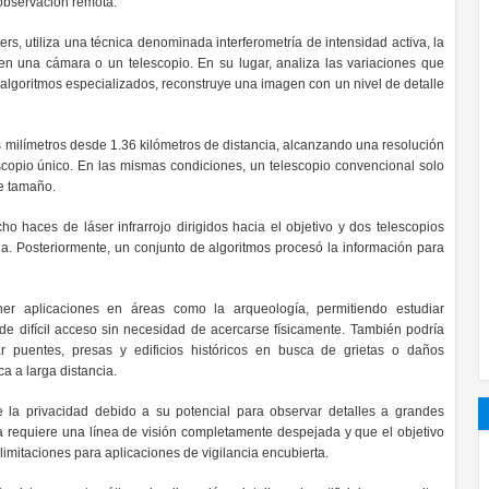
 observación remota.
ers, utiliza una técnica denominada interferometría de intensidad activa, la
 una cámara o un telescopio. En su lugar, analiza las variaciones que
e algoritmos especializados, reconstruye una imagen con un nivel de detalle
es milímetros desde 1.36 kilómetros de distancia, alcanzando una resolución
scopio único. En las mismas condiciones, un telescopio convencional solo
de tamaño.
o haces de láser infrarrojo dirigidos hacia el objetivo y dos telescopios
ada. Posteriormente, un conjunto de algoritmos procesó la información para
ner aplicaciones en áreas como la arqueología, permitiendo estudiar
e difícil acceso sin necesidad de acercarse físicamente. También podría
ar puentes, presas y edificios históricos en busca de grietas o daños
ca a larga distancia.
e la privacidad debido a su potencial para observar detalles a grandes
ma requiere una línea de visión completamente despejada y que el objetivo
limitaciones para aplicaciones de vigilancia encubierta.