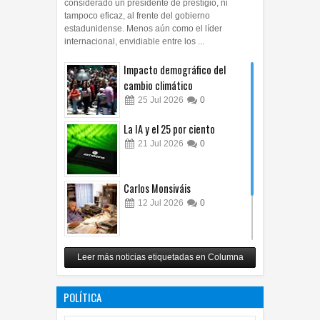
considerado un presidente de prestigio, ni
tampoco eficaz, al frente del gobierno
estadunidense. Menos aún como el líder
internacional, envidiable entre los ...
Impacto demográfico del
cambio climático
25
Jul
2026
0
La IA y el 25 por ciento
21
Jul
2026
0
Carlos Monsiváis
12
Jul
2026
0
Revuelo en la inteligencia
Leer más noticias etiquetadas en Columna
artificial
07
Jul
2026
0
POLÍTICA