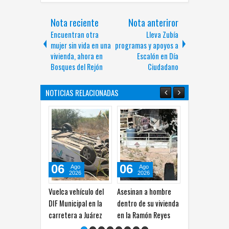
Nota reciente
Nota anteriror
Encuentran otra
Lleva Zubía
mujer sin vida en una
programas y apoyos a
vivienda, ahora en
Escalón en Día
Bosques del Rejón
Ciudadano
NOTICIAS RELACIONADAS
06
06
06
Ago
Ago
Ago
2026
2026
2026
Vuelca vehículo del
Asesinan a hombre
Incendio consume
DIF Municipal en la
dentro de su vivienda
vivienda de madera
carretera a Juárez
en la Ramón Reyes
en la Proletaria
Ampliación