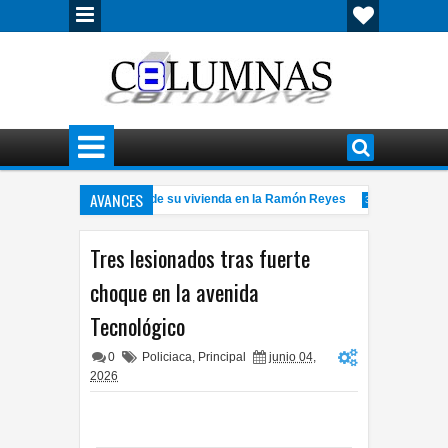
AVANCES
esinan a hombre dentro de su vivienda en la Ramón Reyes
Recurre e
3:13 PM
naco Run 2026 llevará la tradición del Día de Muertos a la pista de carreras
Tres lesionados tras fuerte
choque en la avenida
Tecnológico
0
Policiaca
,
Principal
junio 04,
2026