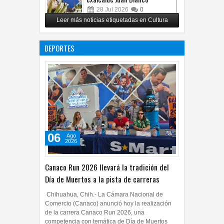
exalcalde Juan Blanco
28
Jul
2026
0
Leer más noticias etiquetadas en Cultura
Impulsa UPCH creatividad y
lectura con taller de mini
DEPORTES
ficciones
27
Jul
2026
0
06
Ago
2026
Canaco Run 2026 llevará la tradición del
Día de Muertos a la pista de carreras
Chihuahua, Chih.- La Cámara Nacional de
Comercio (Canaco) anunció hoy la realización
de la carrera Canaco Run 2026, una