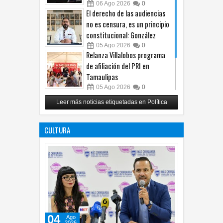
06
Ago
2026
0
El derecho de las audiencias
no es censura, es un principio
constitucional: González
05
Ago
2026
0
Relanza Villalobos programa
de afiliación del PRI en
Tamaulipas
05
Ago
2026
0
Toma Lozoya liderazgo de MC
Leer más noticias etiquetadas en Política
en Chihuahua y plantea
fortalecerlo rumbo a 2027
CULTURA
05
Ago
2026
0
Ago