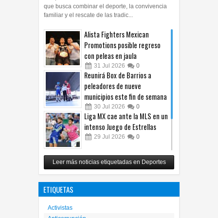
competencia con temática de Día de Muertos
que busca combinar el deporte, la convivencia
familiar y el rescate de las tradic...
Alista Fighters Mexican
Promotions posible regreso
con peleas en jaula
31
Jul
2026
0
Reunirá Box de Barrios a
peleadores de nueve
municipios este fin de semana
30
Jul
2026
0
Liga MX cae ante la MLS en un
intenso Juego de Estrellas
29
Jul
2026
0
México vence 2-0 a Costa Rica
Leer más noticias etiquetadas en Deportes
y avanza a cuartos del
Premundial Sub-20
ETIQUETAS
27
Jul
2026
0
Activistas