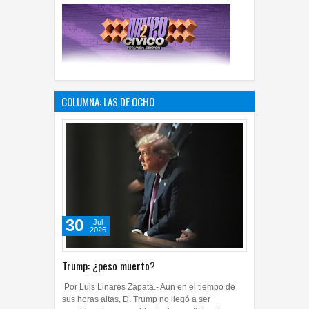
COLUMNA: LAS DE OCHO
30
Jul
2026
Trump: ¿peso muerto?
Por Luis Linares Zapata.- Aun en el tiempo de
sus horas altas, D. Trump no llegó a ser