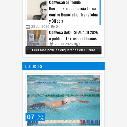
Convocan al Premio
Iberoamericano García Lorca
contra Homofobia, Transfobia
y Bifobia
28
Jul
2026
0
Convoca UACH-SPAUACH 2026
a publicar textos académicos
28
Jul
2026
0
Leer más noticias etiquetadas en Cultura
Copian proyecto pictórico del
exalcalde Juan Blanco
DEPORTES
28
Jul
2026
0
07
Ago
2026