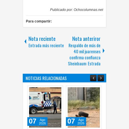
Publicado por:
Ochocolumnas.net
Para compartir:
Nota reciente
Nota anteriror
Entrada más reciente
Respaldo de más de
40 mil juarenses
confirma confianza
Sheinbaum: Estrada
NOTICIAS RELACIONADAS
07
07
07
Ago
Ago
Ago
2026
2026
2026