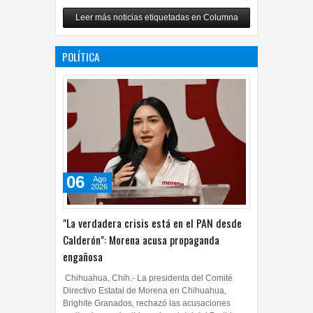
Carlos Monsiváis
Leer más noticias etiquetadas en Columna
12
Jul
2026
0
POLÍTICA
06
Ago
2026
"La verdadera crisis está en el PAN desde
Calderón": Morena acusa propaganda
engañosa
Chihuahua, Chih.- La presidenta del Comité
Directivo Estatal de Morena en Chihuahua,
Brighite Granados, rechazó las acusaciones