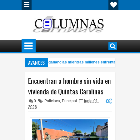
AVANCES
etroleras con millonarias ganancias mientras millones enfrentan crisis energét
ere hombre de 57 años a bordo de ambulancia
Cerveza mexicana log
4:28 PM
Encuentran a hombre sin vida en
vivienda de Quintas Carolinas
0
Policiaca
,
Principal
junio 01,
2026