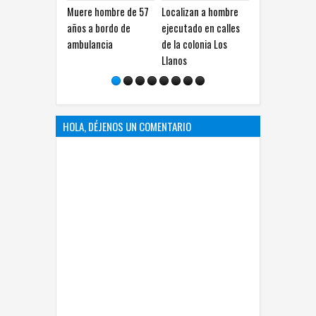
Muere hombre de 57
Localizan a hombre
Jóvenes chocan
años a bordo de
ejecutado en calles
contra vivienda tras
c
ambulancia
de la colonia Los
impactar taxi en
a
Llanos
avenida La Junta
d
HOLA, DÉJENOS UN COMENTARIO