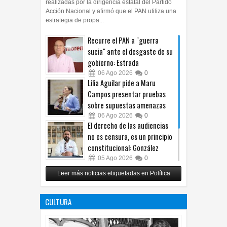
realizadas por la dirigencia estatal del Partido
Acción Nacional y afirmó que el PAN utiliza una
estrategia de propa...
Recurre el PAN a "guerra
sucia" ante el desgaste de su
gobierno: Estrada
06
Ago
2026
0
Lilia Aguilar pide a Maru
Campos presentar pruebas
sobre supuestas amenazas
06
Ago
2026
0
El derecho de las audiencias
no es censura, es un principio
constitucional: González
05
Ago
2026
0
Relanza Villalobos programa
Leer más noticias etiquetadas en Política
de afiliación del PRI en
Tamaulipas
CULTURA
05
Ago
2026
0