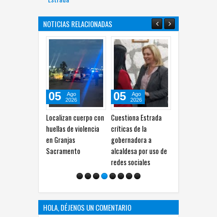
NOTICIAS RELACIONADAS
05
05
05
Ago
Ago
Ago
2026
2026
2026
Localizan cuerpo con
Cuestiona Estrada
Convoca INE a ocupar
huellas de violencia
críticas de la
tres plazas del IEE
en Granjas
gobernadora a
Chihuahua dentro del
Sacramento
alcaldesa por uso de
SPE
redes sociales
HOLA, DÉJENOS UN COMENTARIO