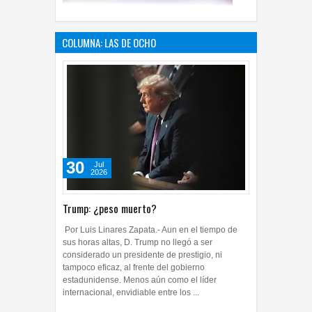
COLUMNA: LAS DE OCHO
30
Jul
2026
Trump: ¿peso muerto?
Por Luis Linares Zapata.- Aun en el tiempo de
sus horas altas, D. Trump no llegó a ser
considerado un presidente de prestigio, ni
tampoco eficaz, al frente del gobierno
estadunidense. Menos aún como el líder
internacional, envidiable entre los ...