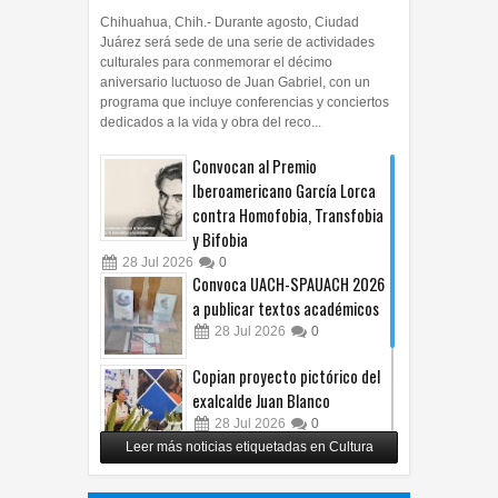
Chihuahua, Chih.- Durante agosto, Ciudad
Juárez será sede de una serie de actividades
culturales para conmemorar el décimo
aniversario luctuoso de Juan Gabriel, con un
programa que incluye conferencias y conciertos
dedicados a la vida y obra del reco...
Convocan al Premio
Iberoamericano García Lorca
contra Homofobia, Transfobia
y Bifobia
28
Jul
2026
0
Convoca UACH-SPAUACH 2026
a publicar textos académicos
28
Jul
2026
0
Copian proyecto pictórico del
exalcalde Juan Blanco
28
Jul
2026
0
Leer más noticias etiquetadas en Cultura
Impulsa UPCH creatividad y
lectura con taller de mini