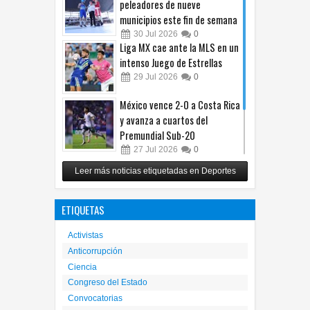
peleadores de nueve
municipios este fin de semana
30
Jul
2026
0
Liga MX cae ante la MLS en un
intenso Juego de Estrellas
29
Jul
2026
0
México vence 2-0 a Costa Rica
y avanza a cuartos del
Premundial Sub-20
27
Jul
2026
0
Cruz Azul arrolla a Toluca y
Leer más noticias etiquetadas en Deportes
gana su cuarto trofeo de
Campeón de Campeones
ETIQUETAS
25
Jul
2026
0
Activistas
Anticorrupción
Ciencia
Congreso del Estado
Convocatorias