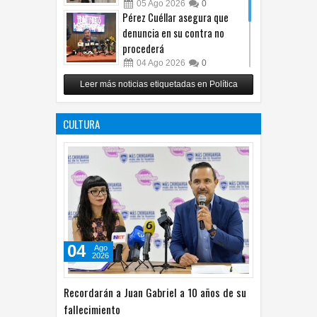
05
Ago
2026
0
Pérez Cuéllar asegura que
denuncia en su contra no
procederá
04
Ago
2026
0
Respalda Morena Chihuahua
Leer más noticias etiquetadas en Política
propuesta sobre derechos de
las audiencias
CULTURA
04
Ago
2026
0
04
Ago
2026
Recordarán a Juan Gabriel a 10 años de su
fallecimiento