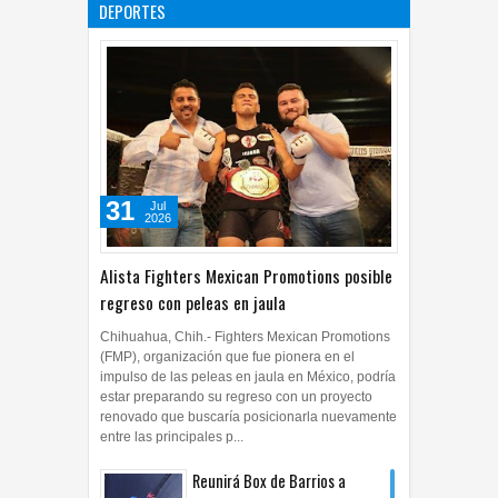
DEPORTES
ficciones
27
Jul
2026
0
31
Jul
2026
Alista Fighters Mexican Promotions posible
regreso con peleas en jaula
Chihuahua, Chih.- Fighters Mexican Promotions
(FMP), organización que fue pionera en el
impulso de las peleas en jaula en México, podría
estar preparando su regreso con un proyecto
renovado que buscaría posicionarla nuevamente
entre las principales p...
Reunirá Box de Barrios a