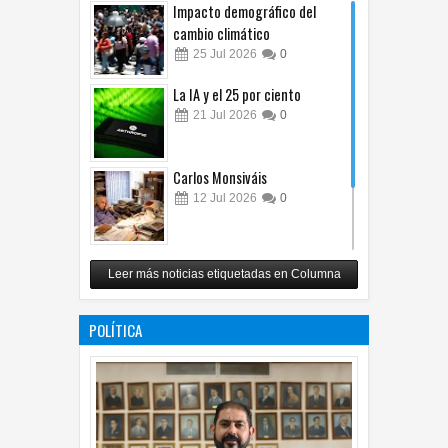
Impacto demográfico del
cambio climático
25
Jul
2026
0
La IA y el 25 por ciento
21
Jul
2026
0
Carlos Monsiváis
12
Jul
2026
0
Revuelo en la inteligencia
Leer más noticias etiquetadas en Columna
artificial
07
Jul
2026
0
POLÍTICA