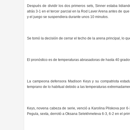
Después de dividir los dos primeros sets, Sinner estaba lidia
atrás 3-1 en el tercer parcial en la Rod Laver Arena antes de q
y el juego se suspendiera durante unos 10 minutos.
Se tomó la decisión de cerrar el techo de la arena principal, lo q
El pronóstico es de temperaturas abrasadoras de hasta 40 grados
La campeona defensora Madison Keys y su compatriota estadu
temprano de lo habitual debido a las temperaturas extremadame
Keys, novena cabeza de serie, venció a Karolina Pliskova por 6-3
Pegula, sexta, derrotó a Oksana Selekhmeteva 6-3, 6-2 en el prim