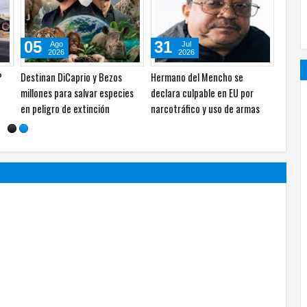
29
27
Jul
Jul
2026
2026
Liga MX cae ante la MLS en un
México vence 2-0 a Costa Rica
ipios
intenso Juego de Estrellas
y avanza a cuartos del
Premundial Sub-20