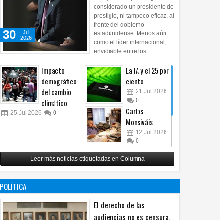
considerado un presidente de
prestigio, ni tampoco eficaz, al
frente del gobierno
30
Jul
estadunidense. Menos aún
2026
como el líder internacional,
envidiable entre los ...
Impacto
La IA y el 25 por
demográfico
ciento
del cambio
21
Jul
2026
0
climático
Carlos
25
Jul
2026
0
Monsiváis
12
Jul
2026
0
Revuelo en la
Leer más noticias etiquetadas en Columna
inteligencia
artificial
07
Jul
2026
POLÍTICA
0
El derecho de las
audiencias no es censura,