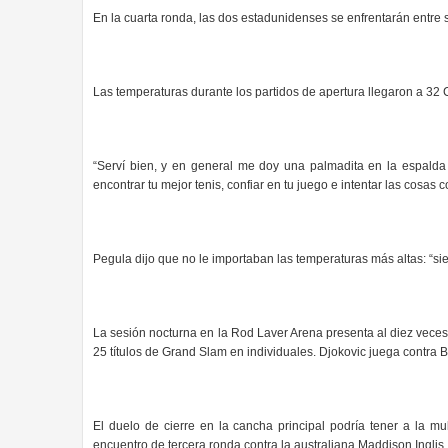
En la cuarta ronda, las dos estadunidenses se enfrentarán entre s
Las temperaturas durante los partidos de apertura llegaron a 32 C
“Serví bien, y en general me doy una palmadita en la espalda 
encontrar tu mejor tenis, confiar en tu juego e intentar las cosas c
Pegula dijo que no le importaban las temperaturas más altas: “sie
La sesión nocturna en la Rod Laver Arena presenta al diez vec
25 títulos de Grand Slam en individuales. Djokovic juega contra B
El duelo de cierre en la cancha principal podría tener a la 
encuentro de tercera ronda contra la australiana Maddison Inglis.