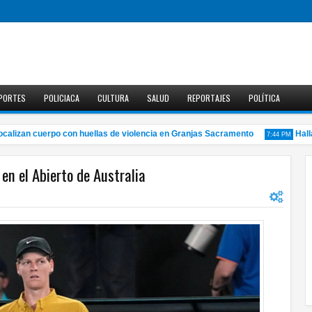
PORTES
POLICIACA
CULTURA
SALUD
REPORTAJES
POLÍTICA
izan cuerpo con huellas de violencia en Granjas Sacramento
Hallan 
7:44 PM
en el Abierto de Australia