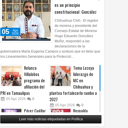
es un principio
constitucional: González
Chihuahua Chih.- El regidor
de morena y presidente del
05
Ago
Consejo Estatal de Morena
2026
Hugo Eduardo González
Muñiz, respondió a las
declaraciones de la
gobernadora María Eugenia Campos y sostuvo que es falso que
los Lineamientos Generales para la Protecció...
Relanza
Toma Lozoya
Villalobos
liderazgo de
programa de
MC en
afiliación del
Chihuahua y
PRI en Tamaulipas
plantea fortalecerlo rumbo a
2027
05
Ago
2026
0
05
Ago
2026
0
Pérez Cuéllar
Respalda
asegura que
Morena
Leer más noticias etiquetadas en Política
denuncia en su
Chihuahua