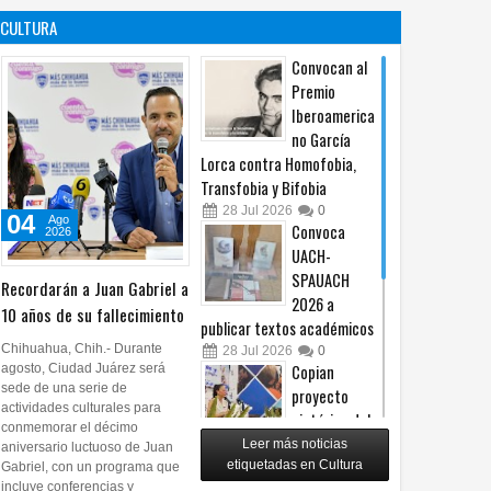
contra no
propuesta
CULTURA
procederá
sobre derechos de las
audiencias
04
Ago
2026
0
Convocan al
04
Ago
2026
0
Premio
Iberoamerica
no García
Lorca contra Homofobia,
Transfobia y Bifobia
28
Jul
2026
0
04
Ago
Convoca
2026
UACH-
SPAUACH
Recordarán a Juan Gabriel a
2026 a
10 años de su fallecimiento
publicar textos académicos
Chihuahua, Chih.- Durante
28
Jul
2026
0
agosto, Ciudad Juárez será
Copian
sede de una serie de
proyecto
actividades culturales para
pictórico del
conmemorar el décimo
exalcalde
Leer más noticias
aniversario luctuoso de Juan
Juan Blanco
etiquetadas en Cultura
Gabriel, con un programa que
incluye conferencias y