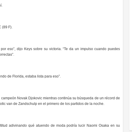
í.
 (89 F).
por eso”, dijo Keys sobre su victoria. “Te da un impulso cuando puedes
orrectas”.
ndo de Florida, estaba lista para eso”.
es campeón Novak Djokovic mientras continúa su búsqueda de un récord de
otic van de Zandschulp en el primero de los partidos de la noche.
multitud adivinando qué atuendo de moda podría lucir Naomi Osaka en su