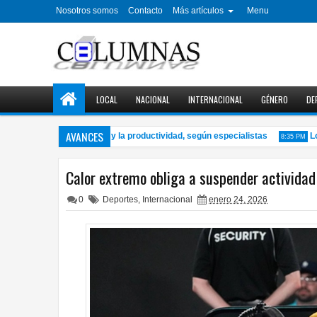
Nosotros somos
Contacto
Más artículos
Menu
LOCAL
NACIONAL
INTERNACIONAL
GÉNERO
DE
AVANCES
mejorar el aprendizaje y la productividad, según especialistas
Local
8:35 PM
Calor extremo obliga a suspender actividad 
0
Deportes
,
Internacional
enero 24, 2026