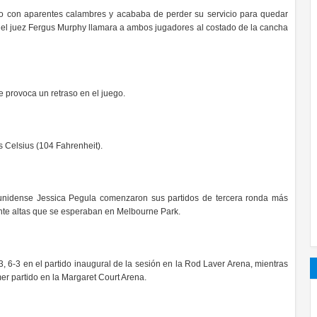
ndo con aparentes calambres y acababa de perder su servicio para quedar
ue el juez Fergus Murphy llamara a ambos jugadores al costado de la cancha
ue provoca un retraso en el juego.
 Celsius (104 Fahrenheit).
nidense Jessica Pegula comenzaron sus partidos de tercera ronda más
nte altas que se esperaban en Melbourne Park.
, 6-3 en el partido inaugural de la sesión en la Rod Laver Arena, mientras
er partido en la Margaret Court Arena.