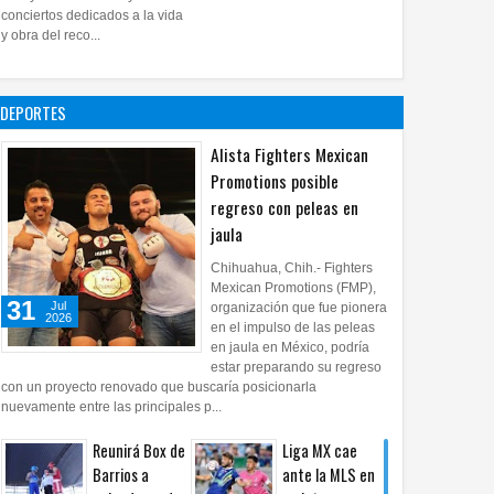
28
Jul
2026
0
conciertos dedicados a la vida
Impulsa UPCH
y obra del reco...
creatividad y
lectura con
taller de mini
DEPORTES
ficciones
27
Jul
2026
0
Alista Fighters Mexican
Promotions posible
regreso con peleas en
jaula
Chihuahua, Chih.- Fighters
Mexican Promotions (FMP),
31
Jul
organización que fue pionera
2026
en el impulso de las peleas
en jaula en México, podría
estar preparando su regreso
con un proyecto renovado que buscaría posicionarla
nuevamente entre las principales p...
Reunirá Box de
Liga MX cae
Barrios a
ante la MLS en