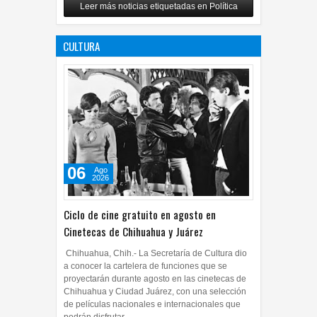
Leer más noticias etiquetadas en Política
de afiliación del PRI en
Tamaulipas
CULTURA
05
Ago
2026
0
06
Ago
2026
Ciclo de cine gratuito en agosto en
Cinetecas de Chihuahua y Juárez
Chihuahua, Chih.- La Secretaría de Cultura dio
a conocer la cartelera de funciones que se
proyectarán durante agosto en las cinetecas de
Chihuahua y Ciudad Juárez, con una selección
de películas nacionales e internacionales que
podrán disfrutar...