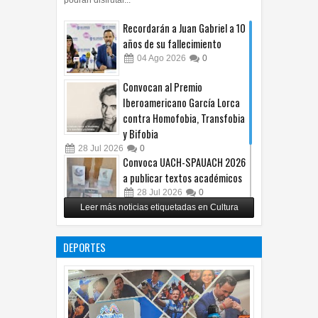
Recordarán a Juan Gabriel a 10
años de su fallecimiento
04
Ago
2026
0
Convocan al Premio
Iberoamericano García Lorca
contra Homofobia, Transfobia
y Bifobia
28
Jul
2026
0
Convoca UACH-SPAUACH 2026
a publicar textos académicos
28
Jul
2026
0
Leer más noticias etiquetadas en Cultura
Copian proyecto pictórico del
exalcalde Juan Blanco
DEPORTES
28
Jul
2026
0