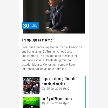
30
Jul
2026
Trump: ¿peso muerto?
Por Luis Linares Zapata.- Aun en el tiempo de
sus horas altas, D. Trump no llegó a ser
considerado un presidente de prestigio, ni
tampoco eficaz, al frente del gobierno
estadunidense. Menos aún como el líder
internacional, envidiable entre los ...
Impacto demográfico del
cambio climático
25
Jul
2026
0
La IA y el 25 por ciento
21
Jul
2026
0