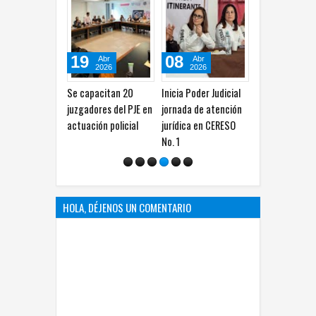
19
08
31
Abr
Abr
Mar
2026
2026
2026
Se capacitan 20
Inicia Poder Judicial
Invitan a curs
juzgadores del PJE en
jornada de atención
Código Naciona
actuación policial
jurídica en CERESO
Procedimiento
No. 1
Civiles y Famili
HOLA, DÉJENOS UN COMENTARIO