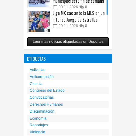
municipios este fin de semana
30
Jul
2026
0
Liga MX cae ante la MLS en un
intenso Juego de Estrellas
29
Jul
2026
0
México vence 2-0 a Costa Rica
Leer más noticias etiquetadas en Deportes
y avanza a cuartos del
Premundial Sub-20
ETIQUETAS
27
Jul
2026
0
Activistas
Anticorrupción
Ciencia
Congreso del Estado
Convocatorias
Derechos Humanos
Discriminación
Economía
Reportajes
Violencia