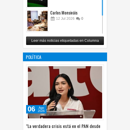
Carlos Monsiváis
12
Jul
2026
0
Revuelo en la inteligencia
Leer más noticias etiquetadas en Columna
artificial
07
Jul
2026
0
POLÍTICA
06
Ago
2026
"La verdadera crisis está en el PAN desde