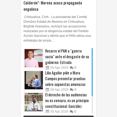
Calderón": Morena acusa propaganda
engañosa
Chihuahua, Chih.- La presidenta del Comité
Directivo Estatal de Morena en Chihuahua,
Brighite Granados, rechazó las acusaciones
realizadas por la dirigencia estatal del Partido
Acción Nacional y afirmó que el PAN utiliza una
estrategia de propa...
Recurre el PAN a "guerra
sucia" ante el desgaste de su
gobierno: Estrada
06
Ago
2026
0
Lilia Aguilar pide a Maru
Campos presentar pruebas
sobre supuestas amenazas
06
Ago
2026
0
El derecho de las audiencias
no es censura, es un principio
constitucional: González
05
Ago
2026
0
Relanza Villalobos programa