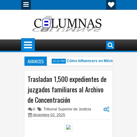
AVANCES
cas de Chihuahua y Juárez
Cómo influencers en México se convirtiero
10:22 PM
erado deja personas lesionadas
Localizan sin vida a joven de 24 año
7:57 PM
Trasladan 1,500 expedientes de
juzgados familiares al Archivo
de Concentración
0
Tribunal Superior de Justicia
diciembre 02, 2025