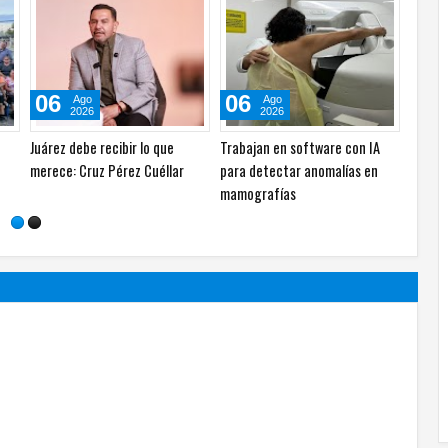
06
31
06
Ago
Jul
2026
2026
 24
Canaco Run 2026 llevará la
Alista Fighters Mexican
Cómo i
e de
tradición del Día de Muertos a
Promotions posible regreso
convir
la pista de carreras
con peleas en jaula
asesin