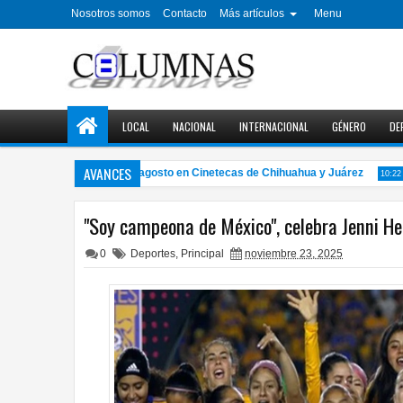
Nosotros somos
Contacto
Más artículos
Menu
LOCAL
NACIONAL
INTERNACIONAL
GÉNERO
DE
AVANCES
iclo de cine gratuito en agosto en Cinetecas de Chihuahua y Juárez
10:22 PM
"Soy campeona de México", celebra Jenni He
0
Deportes
,
Principal
noviembre 23, 2025