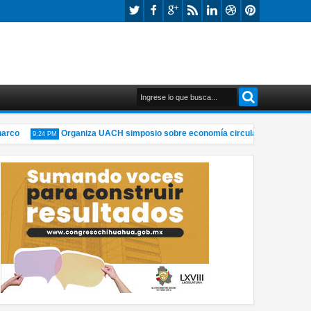
o
Organiza UACH simposio sobre economía circular y materiales sos
9:24 PM