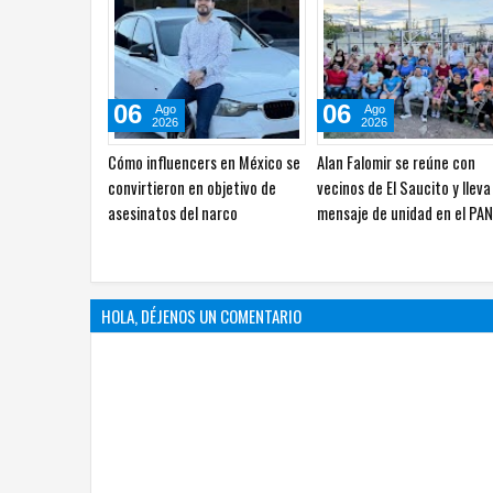
06
06
Ago
Ago
2026
2026
Choque entre Nissan Versa y
Localizan sin vida a joven de
Chevrolet Silverado deja
años en vivienda de la Ponc
personas lesionadas
León
HOLA, DÉJENOS UN COMENTARIO