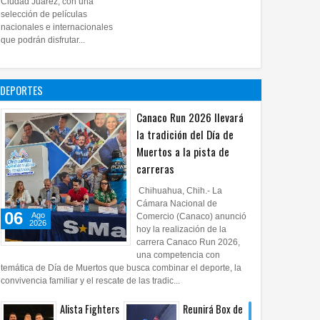
Ciudad Juárez, con una
proyecto
selección de películas
nacionales e internacionales
pictórico del
que podrán disfrutar...
exalcalde
Juan Blanco
28
Jul
2026
0
DEPORTES
Canaco Run 2026 llevará
la tradición del Día de
Muertos a la pista de
carreras
Chihuahua, Chih.- La
Cámara Nacional de
06
Ago
Comercio (Canaco) anunció
2026
hoy la realización de la
carrera Canaco Run 2026,
una competencia con
temática de Día de Muertos que busca combinar el deporte, la
convivencia familiar y el rescate de las tradic...
Alista Fighters
Reunirá Box de