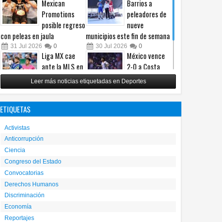
Mexican
Barrios a
Promotions
peleadores de
posible regreso
nueve
con peleas en jaula
municipios este fin de semana
31
Jul
2026
0
30
Jul
2026
0
Liga MX cae
México vence
ante la MLS en
2-0 a Costa
un intenso
Rica y avanza a
Leer más noticias etiquetadas en Deportes
Juego de
cuartos del
Estrellas
Premundial Sub-20
ETIQUETAS
29
Jul
2026
0
27
Jul
2026
0
Activistas
Anticorrupción
Ciencia
Congreso del Estado
Convocatorias
Derechos Humanos
Discriminación
Economía
Reportajes