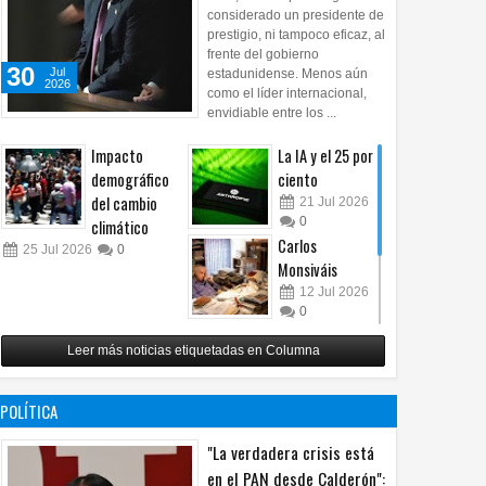
considerado un presidente de
prestigio, ni tampoco eficaz, al
frente del gobierno
30
Jul
estadunidense. Menos aún
2026
como el líder internacional,
envidiable entre los ...
Impacto
La IA y el 25 por
demográfico
ciento
del cambio
21
Jul
2026
0
climático
Carlos
25
Jul
2026
0
Monsiváis
12
Jul
2026
0
Revuelo en la
Leer más noticias etiquetadas en Columna
inteligencia
artificial
07
Jul
2026
POLÍTICA
0
"La verdadera crisis está
en el PAN desde Calderón":