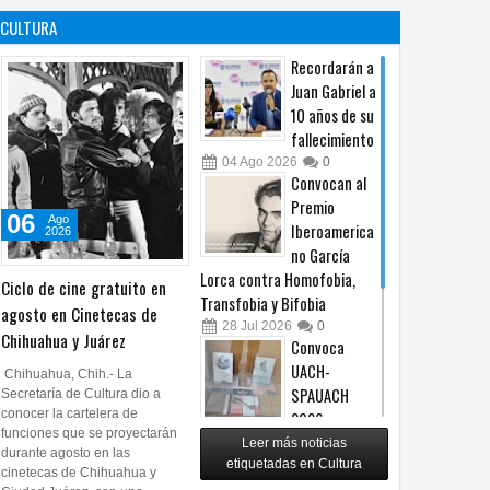
es un principio
afiliación del
CULTURA
constitucional: González
PRI en Tamaulipas
05
Ago
2026
0
05
Ago
2026
0
Recordarán a
Juan Gabriel a
10 años de su
fallecimiento
04
Ago
2026
0
Convocan al
Premio
06
Ago
Iberoamerica
2026
no García
Lorca contra Homofobia,
Ciclo de cine gratuito en
Transfobia y Bifobia
agosto en Cinetecas de
28
Jul
2026
0
Chihuahua y Juárez
Convoca
UACH-
Chihuahua, Chih.- La
SPAUACH
Secretaría de Cultura dio a
conocer la cartelera de
2026 a
funciones que se proyectarán
publicar textos académicos
Leer más noticias
durante agosto en las
etiquetadas en Cultura
28
Jul
2026
0
cinetecas de Chihuahua y
Copian