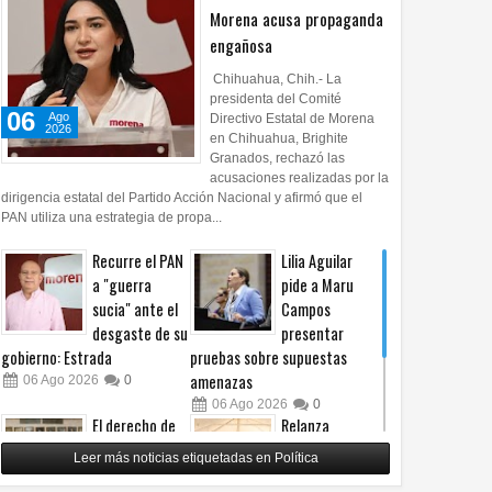
Morena acusa propaganda
engañosa
Chihuahua, Chih.- La
presidenta del Comité
06
06
Ago
Ago
Ago
06
Ago
Directivo Estatal de Morena
2026
2026
2026
2026
en Chihuahua, Brighite
nfluencers en México se
Alan Falomir se reúne con
Juárez debe recibir
Granados, rechazó las
acusaciones realizadas por la
tieron en objetivo de
vecinos de El Saucito y lleva
merece: Cruz Pére
dirigencia estatal del Partido Acción Nacional y afirmó que el
atos del narco
mensaje de unidad en el PAN
PAN utiliza una estrategia de propa...
Recurre el PAN
Lilia Aguilar
a "guerra
pide a Maru
sucia" ante el
Campos
desgaste de su
presentar
gobierno: Estrada
pruebas sobre supuestas
amenazas
06
Ago
2026
0
06
Ago
2026
0
El derecho de
Relanza
las audiencias
Villalobos
Leer más noticias etiquetadas en Política
no es censura,
programa de