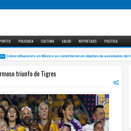
PORTES
POLICIACA
CULTURA
SALUD
REPORTAJES
POLÍTICA
Cómo influencers en México se convirtieron en objetivo de asesinatos del narc
rmoso triunfo de Tigres