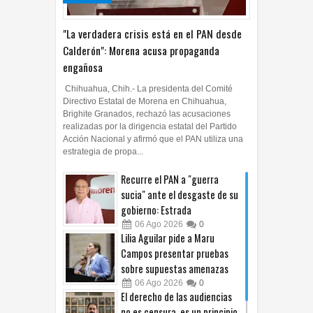
2026
"La verdadera crisis está en el PAN desde
Calderón": Morena acusa propaganda
engañosa
Chihuahua, Chih.- La presidenta del Comité
Directivo Estatal de Morena en Chihuahua,
Brighite Granados, rechazó las acusaciones
realizadas por la dirigencia estatal del Partido
Acción Nacional y afirmó que el PAN utiliza una
estrategia de propa...
Recurre el PAN a "guerra
sucia" ante el desgaste de su
gobierno: Estrada
06
Ago
2026
0
Lilia Aguilar pide a Maru
Campos presentar pruebas
sobre supuestas amenazas
06
Ago
2026
0
El derecho de las audiencias