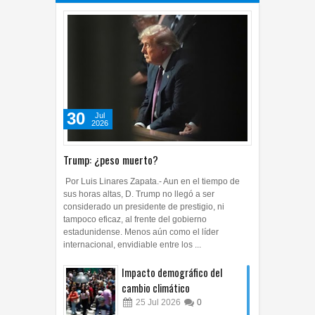
30
Jul
2026
Trump: ¿peso muerto?
Por Luis Linares Zapata.- Aun en el tiempo de
sus horas altas, D. Trump no llegó a ser
considerado un presidente de prestigio, ni
tampoco eficaz, al frente del gobierno
estadunidense. Menos aún como el líder
internacional, envidiable entre los ...
Impacto demográfico del
cambio climático
25
Jul
2026
0