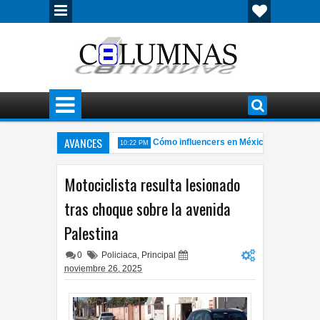
AVANCES
as de Chihuahua y Juárez
Cómo influencers en México se convirtieron
10:22 PM
rado deja personas lesionadas
Localizan sin vida a joven de 24 años
7:57 PM
Motociclista resulta lesionado
tras choque sobre la avenida
Palestina
0
Policiaca
,
Principal
noviembre 26, 2025