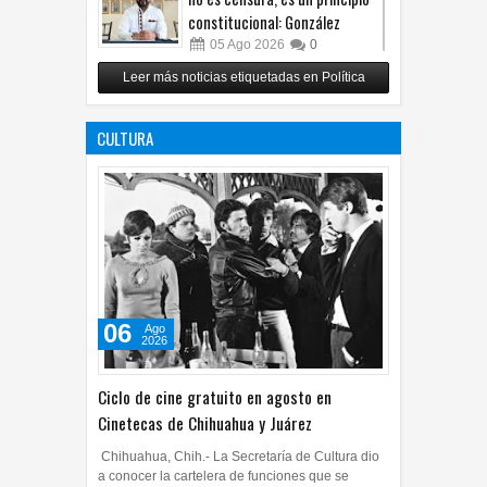
no es censura, es un principio
constitucional: González
05
Ago
2026
0
Relanza Villalobos programa
Leer más noticias etiquetadas en Política
de afiliación del PRI en
Tamaulipas
CULTURA
05
Ago
2026
0
06
Ago
2026
Ciclo de cine gratuito en agosto en
Cinetecas de Chihuahua y Juárez
Chihuahua, Chih.- La Secretaría de Cultura dio
a conocer la cartelera de funciones que se