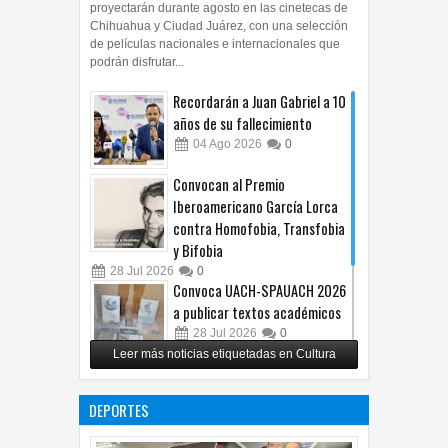
proyectarán durante agosto en las cinetecas de
Chihuahua y Ciudad Juárez, con una selección
de películas nacionales e internacionales que
podrán disfrutar...
Recordarán a Juan Gabriel a 10
años de su fallecimiento
04
Ago
2026
0
Convocan al Premio
Iberoamericano García Lorca
contra Homofobia, Transfobia
y Bifobia
28
Jul
2026
0
Convoca UACH-SPAUACH 2026
a publicar textos académicos
28
Jul
2026
0
Leer más noticias etiquetadas en Cultura
Copian proyecto pictórico del
exalcalde Juan Blanco
DEPORTES
28
Jul
2026
0