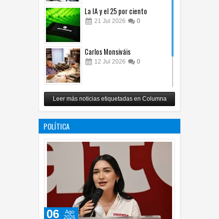
La IA y el 25 por ciento
21
Jul
2026
0
Carlos Monsiváis
12
Jul
2026
0
Revuelo en la inteligencia
Leer más noticias etiquetadas en Columna
artificial
07
Jul
2026
0
POLÍTICA
06
Ago