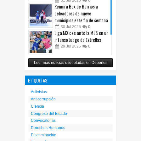
31
Jul
2026
0
Reunirá Box de Barrios a
peleadores de nueve
municipios este fin de semana
30
Jul
2026
0
Liga MX cae ante la MLS en un
intenso Juego de Estrellas
29
Jul
2026
0
México vence 2-0 a Costa Rica
Leer más noticias etiquetadas en Deportes
y avanza a cuartos del
Premundial Sub-20
ETIQUETAS
27
Jul
2026
0
Activistas
Anticorrupción
Ciencia
Congreso del Estado
Convocatorias
Derechos Humanos
Discriminación