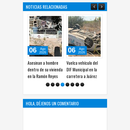
NOTICIAS RELACIONADAS
06
06
06
Ago
Ago
Ago
2026
2026
2026
Asesinan a hombre
Vuelca vehículo del
Incendio consume
dentro de su vivienda
DIF Municipal en la
vivienda de madera
en la Ramón Reyes
carretera a Juárez
en la Proletaria
Ampliación
HOLA, DÉJENOS UN COMENTARIO