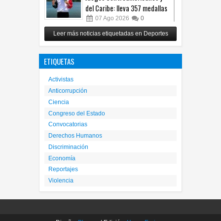
del Caribe: lleva 357 medallas
07
Ago
2026
0
Canaco Run 2026 llevará la
Leer más noticias etiquetadas en Deportes
tradición del Día de Muertos a
la pista de carreras
ETIQUETAS
06
Ago
2026
0
Activistas
Anticorrupción
Ciencia
Congreso del Estado
Convocatorias
Derechos Humanos
Discriminación
Economía
Reportajes
Violencia