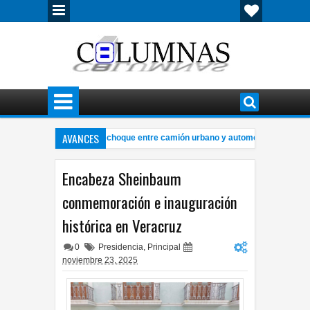
AVANCES
is lesionados tras fuerte choque entre camión urbano y automóvil
Em
8:30 PM
conocer cambios de ánimo y aislamiento puede ayudar a prevenir crisis
1:3
Encabeza Sheinbaum
conmemoración e inauguración
histórica en Veracruz
0
Presidencia
,
Principal
noviembre 23, 2025