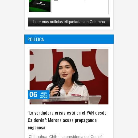
Carlos Monsiváis
Leer más noticias etiquetadas en Columna
12
Jul
2026
0
POLÍTICA
06
Ago
2026
"La verdadera crisis está en el PAN desde
Calderón": Morena acusa propaganda
engañosa
Chihuahua, Chih.- La presidenta del Comité