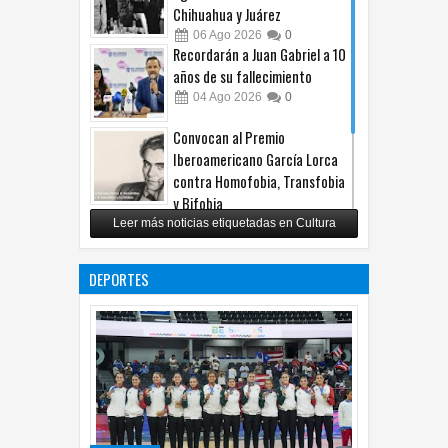
Chihuahua y Juárez
06
Ago
2026
0
Recordarán a Juan Gabriel a 10
años de su fallecimiento
04
Ago
2026
0
Convocan al Premio
Iberoamericano García Lorca
contra Homofobia, Transfobia
y Bifobia
Leer más noticias etiquetadas en Cultura
28
Jul
2026
0
Convoca UACH-SPAUACH 2026
a publicar textos académicos
DEPORTES
28
Jul
2026
0