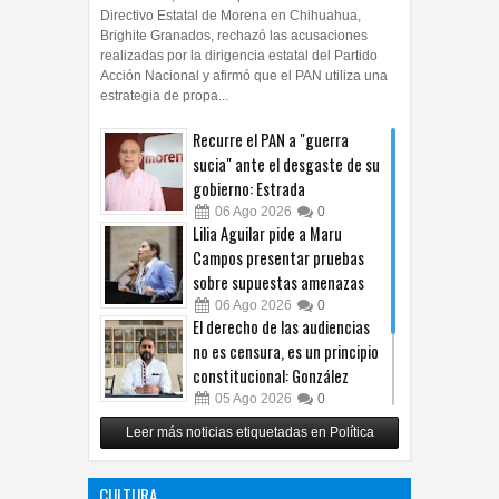
Directivo Estatal de Morena en Chihuahua,
Brighite Granados, rechazó las acusaciones
realizadas por la dirigencia estatal del Partido
Acción Nacional y afirmó que el PAN utiliza una
estrategia de propa...
Recurre el PAN a "guerra
sucia" ante el desgaste de su
gobierno: Estrada
06
Ago
2026
0
Lilia Aguilar pide a Maru
Campos presentar pruebas
sobre supuestas amenazas
06
Ago
2026
0
El derecho de las audiencias
no es censura, es un principio
constitucional: González
05
Ago
2026
0
Relanza Villalobos programa
Leer más noticias etiquetadas en Política
de afiliación del PRI en
Tamaulipas
CULTURA
05
Ago
2026
0