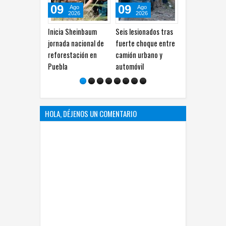
09
09
09
Ago
Ago
Ago
2026
2026
2026
Inicia Sheinbaum
Seis lesionados tras
Respetar horario
jornada nacional de
fuerte choque entre
laboral pesa más que
reforestación en
camión urbano y
beneficios wellness
Puebla
automóvil
para trabajadores
HOLA, DÉJENOS UN COMENTARIO