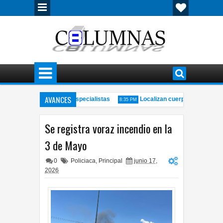
AVANCES
a productividad, según especialistas
Localizan cuerpo con huellas d
8:35 PM
ra a alcaldesa por uso de redes sociales
Incendio consume por comple
3:50 PM
Se registra voraz incendio en la
3 de Mayo
0
Policiaca
,
Principal
junio 17,
2026