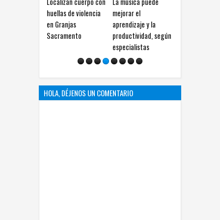
Localizan cuerpo con
La música puede
Cuestiona Estrada
huellas de violencia
mejorar el
críticas de la
en Granjas
aprendizaje y la
gobernadora a
Sacramento
productividad, según
alcaldesa por uso de
especialistas
redes sociales
HOLA, DÉJENOS UN COMENTARIO