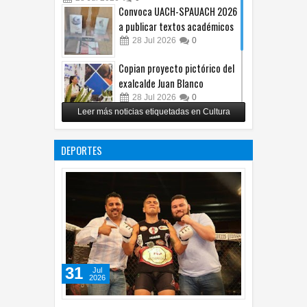
Convoca UACH-SPAUACH 2026
a publicar textos académicos
28
Jul
2026
0
Copian proyecto pictórico del
exalcalde Juan Blanco
28
Jul
2026
0
Leer más noticias etiquetadas en Cultura
Impulsa UPCH creatividad y
lectura con taller de mini
DEPORTES
ficciones
27
Jul
2026
0
31
Jul
2026