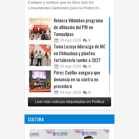
Campos y sostuvo que es falso que los
Lineamientos Generales para la Protecció...
Relanza Villalobos programa
de afiliación del PRI en
Tamaulipas
05
Ago
2026
0
Toma Lozoya liderazgo de MC
en Chihuahua y plantea
fortalecerlo rumbo a 2027
05
Ago
2026
0
Pérez Cuéllar asegura que
denuncia en su contra no
procederá
04
Ago
2026
0
Respalda Morena Chihuahua
Leer más noticias etiquetadas en Política
propuesta sobre derechos de
las audiencias
CULTURA
04
Ago
2026
0