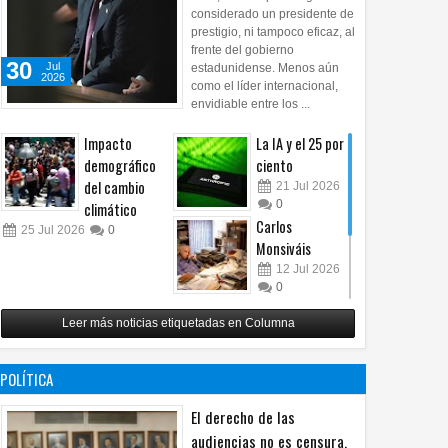
considerado un presidente de
prestigio, ni tampoco eficaz, al
frente del gobierno
30
Jul
estadunidense. Menos aún
2026
como el líder internacional,
envidiable entre los ...
Impacto
La IA y el 25 por
demográfico
ciento
del cambio
21
Jul
2026
0
climático
Carlos
25
Jul
2026
0
Monsiváis
12
Jul
2026
0
Revuelo en la
Leer más noticias etiquetadas en Columna
inteligencia
artificial
07
Jul
2026
POLÍTICA
0
El derecho de las
audiencias no es censura,