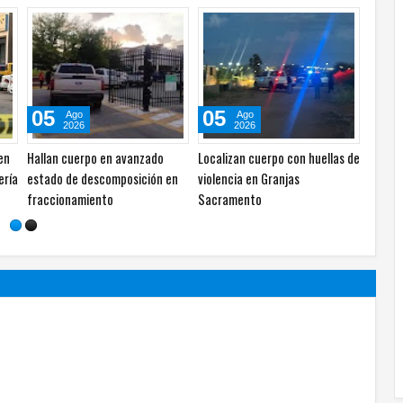
05
05
Ago
Ago
2026
2026
La música puede mejorar el
Cuestiona Estrada críticas de
so
aprendizaje y la productividad,
la gobernadora a alcaldesa por
ickup
según especialistas
uso de redes sociales