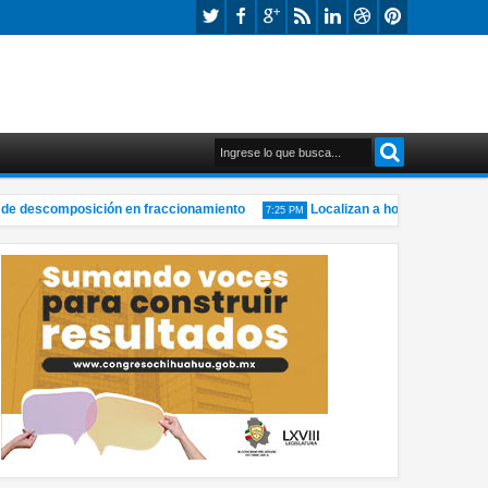
 descomposición en fraccionamiento
Localizan a hombre sin vida en 
7:25 PM