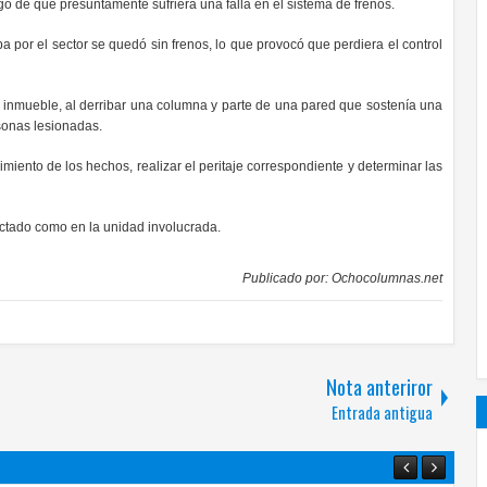
o de que presuntamente sufriera una falla en el sistema de frenos.
a por el sector se quedó sin frenos, lo que provocó que perdiera el control
l inmueble, al derribar una columna y parte de una pared que sostenía una
rsonas lesionadas.
miento de los hechos, realizar el peritaje correspondiente y determinar las
ectado como en la unidad involucrada.
Publicado por:
Ochocolumnas.net
Nota anteriror
Entrada antigua