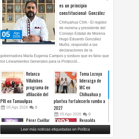
es un principio
constitucional: González
Chihuahua Chih.- El regidor
de morena y presidente del
05
Ago
Consejo Estatal de Morena
2026
Hugo Eduardo González
Muñiz, respondió a las
declaraciones de la
gobernadora María Eugenia Campos y sostuvo que es falso que
los Lineamientos Generales para la Protecció...
Relanza
Toma Lozoya
Villalobos
liderazgo de
programa de
MC en
afiliación del
Chihuahua y
PRI en Tamaulipas
plantea fortalecerlo rumbo a
2027
05
Ago
2026
0
05
Ago
2026
0
Pérez Cuéllar
Respalda
asegura que
Morena
Leer más noticias etiquetadas en Política
denuncia en su
Chihuahua