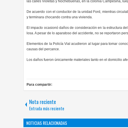
las calles Violetas y Nochebuenas, en la colonia Campesina, lueg
De acuerdo con el conductor de la unidad Ford, mientras circulab
y terminara chocando contra una vivienda.
El impacto ocasionó daños de consideración en la estructura de
losa. A pesar de lo aparatoso del accidente, no se reportaron pe
Elementos de la Policía Vial acudieron al lugar para tomar conoci
causas del percance.
Los daños fueron únicamente materiales tanto en el domicilio af
Para compartir:
Nota reciente
Entrada más reciente
NOTICIAS RELACIONADAS