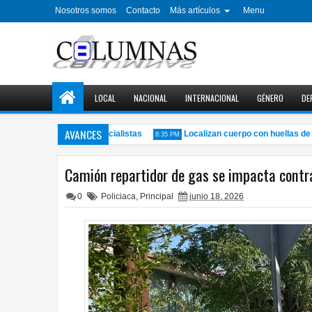
Nosotros somos
Contacto
Más artículos
Menu
LOCAL
NACIONAL
INTERNACIONAL
GÉNERO
DE
AVANCES
oductividad, según especialistas
Localizan cuerpo con huellas de vi
8:35 PM
Camión repartidor de gas se impacta contr
0
Policiaca
,
Principal
junio 18, 2026