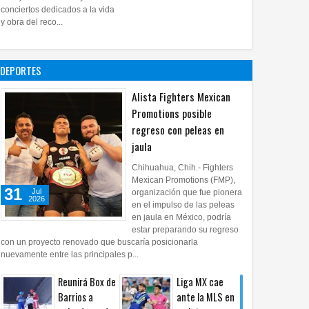
28
Jul
2026
0
conciertos dedicados a la vida
Impulsa UPCH
y obra del reco...
creatividad y
lectura con
taller de mini
DEPORTES
ficciones
27
Jul
2026
0
Alista Fighters Mexican
Promotions posible
regreso con peleas en
jaula
Chihuahua, Chih.- Fighters
Mexican Promotions (FMP),
31
Jul
organización que fue pionera
2026
en el impulso de las peleas
en jaula en México, podría
estar preparando su regreso
con un proyecto renovado que buscaría posicionarla
nuevamente entre las principales p...
Reunirá Box de
Liga MX cae
Barrios a
ante la MLS en