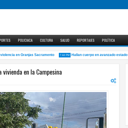
PORTES
POLICIACA
CULTURA
SALUD
REPORTAJES
POLÍTICA
olencia en Granjas Sacramento
Hallan cuerpo en avanzado estado de
7:44 PM
a vivienda en la Campesina