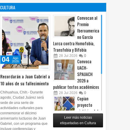
contra no
propuesta
CULTURA
procederá
sobre derechos de las
audiencias
04
Ago
2026
0
Convocan al
04
Ago
2026
0
Premio
Iberoamerica
no García
Lorca contra Homofobia,
Transfobia y Bifobia
28
Jul
2026
0
04
Ago
Convoca
2026
UACH-
SPAUACH
Recordarán a Juan Gabriel a
2026 a
10 años de su fallecimiento
publicar textos académicos
Chihuahua, Chih.- Durante
28
Jul
2026
0
agosto, Ciudad Juárez será
Copian
sede de una serie de
proyecto
actividades culturales para
pictórico del
conmemorar el décimo
exalcalde
Leer más noticias
aniversario luctuoso de Juan
Juan Blanco
etiquetadas en Cultura
Gabriel, con un programa que
incluye conferencias y