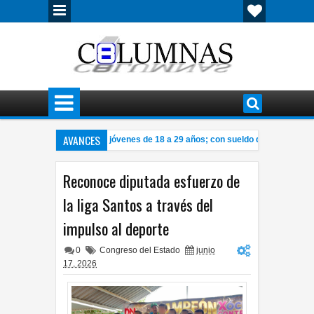
AVANCES
e Sedena vacantes para jóvenes de 18 a 29 años; con sueldo desde 19 mil pe
an cuerpo en avanzado estado de descomposición en fraccionamiento
7:25 P
Reconoce diputada esfuerzo de
la liga Santos a través del
impulso al deporte
0
Congreso del Estado
junio
17, 2026