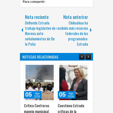
Para compartir:
Nota reciente
Nota anteriror
Defiende Estrada
Chihuahua ha
trabajo legislativo de
recibido más recursos
Morena ante
federales de los
señalamientos de De
programados:
la Peña
Estrada
NOTICIAS RELACIONADAS
05
05
05
0
Ago
Ago
Ago
2026
2026
2026
Critica Contreras
Cuestiona Estrada
Pide Estrada incluir a
Mor
manejo municipal
críticas de la
colectivos en debate
inc