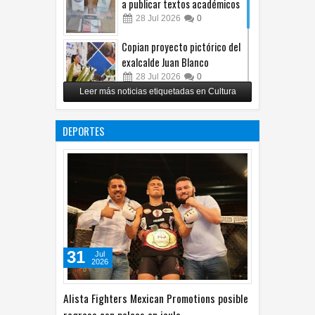
a publicar textos académicos
28
Jul
2026
0
Copian proyecto pictórico del
exalcalde Juan Blanco
28
Jul
2026
0
Leer más noticias etiquetadas en Cultura
Impulsa UPCH creatividad y
lectura con taller de mini
DEPORTES
ficciones
27
Jul
2026
0
31
Jul
2026
Alista Fighters Mexican Promotions posible
regreso con peleas en jaula