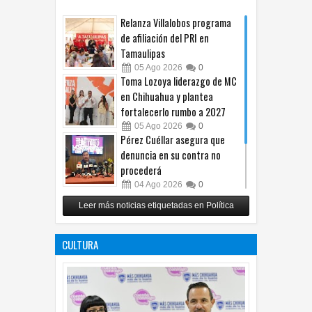
Relanza Villalobos programa
de afiliación del PRI en
Tamaulipas
05
Ago
2026
0
Toma Lozoya liderazgo de MC
en Chihuahua y plantea
fortalecerlo rumbo a 2027
05
Ago
2026
0
Pérez Cuéllar asegura que
denuncia en su contra no
procederá
04
Ago
2026
0
Respalda Morena Chihuahua
Leer más noticias etiquetadas en Política
propuesta sobre derechos de
las audiencias
CULTURA
04
Ago
2026
0