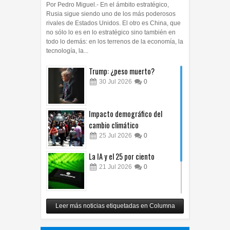
Por Pedro Miguel.- En el ámbito estratégico,
Rusia sigue siendo uno de los más poderosos
rivales de Estados Unidos. El otro es China, que
no sólo lo es en lo estratégico sino también en
todo lo demás: en los terrenos de la economía, la
tecnología, la...
Trump: ¿peso muerto?
30
Jul
2026
0
Impacto demográfico del
cambio climático
25
Jul
2026
0
La IA y el 25 por ciento
21
Jul
2026
0
Carlos Monsiváis
Leer más noticias etiquetadas en Columna
12
Jul
2026
0