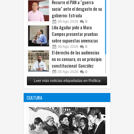
Recurre el PAN a "guerra
sucia" ante el desgaste de su
gobierno: Estrada
06
Ago
2026
0
Lilia Aguilar pide a Maru
Campos presentar pruebas
sobre supuestas amenazas
06
Ago
2026
0
El derecho de las audiencias
no es censura, es un principio
constitucional: González
05
Ago
2026
0
Relanza Villalobos programa
Leer más noticias etiquetadas en Política
de afiliación del PRI en
Tamaulipas
CULTURA
05
Ago
2026
0