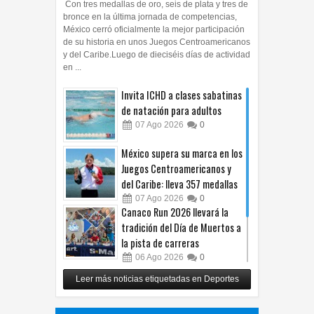
Con tres medallas de oro, seis de plata y tres de
bronce en la última jornada de competencias,
México cerró oficialmente la mejor participación
de su historia en unos Juegos Centroamericanos
y del Caribe.Luego de dieciséis días de actividad
en ...
Invita ICHD a clases sabatinas
de natación para adultos
07
Ago
2026
0
México supera su marca en los
Juegos Centroamericanos y
del Caribe: lleva 357 medallas
07
Ago
2026
0
Canaco Run 2026 llevará la
tradición del Día de Muertos a
la pista de carreras
06
Ago
2026
0
Alista Fighters Mexican
Leer más noticias etiquetadas en Deportes
Promotions posible regreso
con peleas en jaula