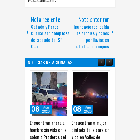
Para compartir:
Nota reciente
Nota anteriror
Cabada y Pérez
Inundaciones, caída
Cuéllar son cómplices
de árboles y daños
del adeudo de ISR:
por lluvias en
Olson
distintos municipios
NOTICIAS RELACIONADAS
08
08
08
Ago
Ago
Ago
2026
2026
2026
Encuentran ahora a
Encuentran a mujer
Localizan a hombre
hombre sin vida en la
pintada de la cara sin
sin vida en domicilio
colonia Praderas del
vida en Valles de
en la colonia Juan