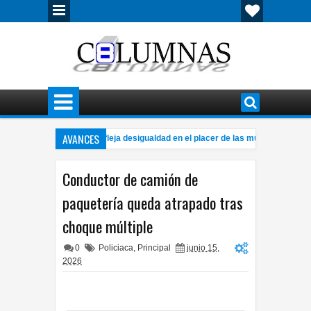
AVANCES
a brecha del orgasmo refleja desigualdad en el placer de las mujeres
11:07 PM
cuentran ahora a hombre sin vida en la colonia Praderas del Sur
Loc
7:41 PM
Conductor de camión de
paquetería queda atrapado tras
choque múltiple
0
Policiaca
,
Principal
junio 15,
2026