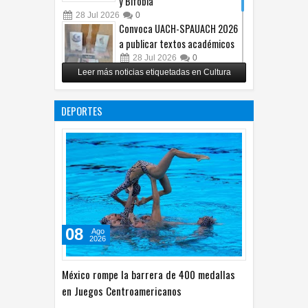
y Bifobia
28
Jul
2026
0
Convoca UACH-SPAUACH 2026
a publicar textos académicos
28
Jul
2026
0
Leer más noticias etiquetadas en Cultura
Copian proyecto pictórico del
exalcalde Juan Blanco
DEPORTES
28
Jul
2026
0
08
Ago
2026
México rompe la barrera de 400 medallas
en Juegos Centroamericanos