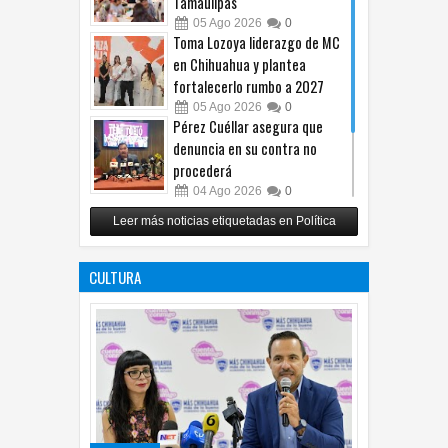
Tamaulipas
05
Ago
2026
0
Toma Lozoya liderazgo de MC
en Chihuahua y plantea
fortalecerlo rumbo a 2027
05
Ago
2026
0
Pérez Cuéllar asegura que
denuncia en su contra no
procederá
04
Ago
2026
0
Respalda Morena Chihuahua
Leer más noticias etiquetadas en Política
propuesta sobre derechos de
las audiencias
CULTURA
04
Ago
2026
0