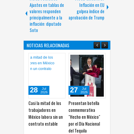
Ajustes en tablas de
Inflación en EU
valores responden
golpea índice de
principalmente a la
aprobación de Trump
inflación: diputado
Soto
NOTICIAS RELACIONADAS
28
27
26
Jul
Jul
Jul
2026
2026
2026
Casi la mitad de los
Presentan botella
Laboran juntos 
trabajadores en
conmemorativa
Infonavit en fa
México labora sin un
"Hecho en México"
programa de viv
contrato estable
por el Día Nacional
Bienestar
del Tequila