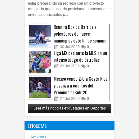
estar preparando su regreso con un proyecto
renovado que buscaría posicionarla nuevamente
entre las principales p...
Reunirá Box de Barrios a
peleadores de nueve
municipios este fin de semana
30
Jul
2026
0
Liga MX cae ante la MLS en un
intenso Juego de Estrellas
29
Jul
2026
0
México vence 2-0 a Costa Rica
y avanza a cuartos del
Premundial Sub-20
27
Jul
2026
0
Cruz Azul arrolla a Toluca y
Leer más noticias etiquetadas en Deportes
gana su cuarto trofeo de
Campeón de Campeones
ETIQUETAS
25
Jul
2026
0
Activistas