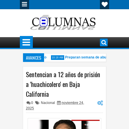
AVANCES
 gratuitas durante agosto
Preparan semana de abuelos, tradición y
10:18 AM
iento de paquetería
El derecho de las audiencias no es censura, es un
6:53 PM
Sentencian a 12 años de prisión
a 'huachicolero' en Baja
California
0
Nacional
noviembre 24,
2025