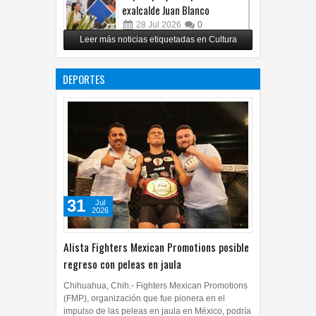
exalcalde Juan Blanco
28
Jul
2026
0
Leer más noticias etiquetadas en Cultura
Impulsa UPCH creatividad y
lectura con taller de mini
DEPORTES
ficciones
27
Jul
2026
0
31
Jul
2026
Alista Fighters Mexican Promotions posible
regreso con peleas en jaula
Chihuahua, Chih.- Fighters Mexican Promotions
(FMP), organización que fue pionera en el
impulso de las peleas en jaula en México, podría