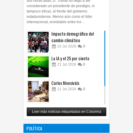
sus horas altas, D. Trump no llegó a ser
considerado un presidente de prestigio, ni
tampoco eficaz, al frente del gobierno
estadunidense. Menos aún como el líder
internacional, envidiable entre los ...
Impacto demográfico del
cambio climático
25
Jul
2026
0
La IA y el 25 por ciento
21
Jul
2026
0
Carlos Monsiváis
12
Jul
2026
0
Revuelo en la inteligencia
Leer más noticias etiquetadas en Columna
artificial
07
Jul
2026
0
POLÍTICA