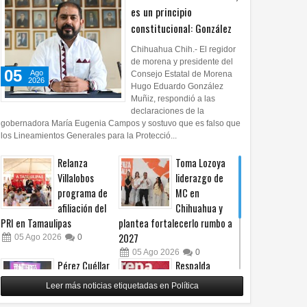
es un principio
constitucional: González
Chihuahua Chih.- El regidor
de morena y presidente del
05
Ago
Consejo Estatal de Morena
2026
Hugo Eduardo González
Muñiz, respondió a las
declaraciones de la
gobernadora María Eugenia Campos y sostuvo que es falso que
los Lineamientos Generales para la Protecció...
Relanza
Toma Lozoya
Villalobos
liderazgo de
programa de
MC en
afiliación del
Chihuahua y
PRI en Tamaulipas
plantea fortalecerlo rumbo a
2027
05
Ago
2026
0
05
Ago
2026
0
Pérez Cuéllar
Respalda
asegura que
Morena
Leer más noticias etiquetadas en Política
denuncia en su
Chihuahua