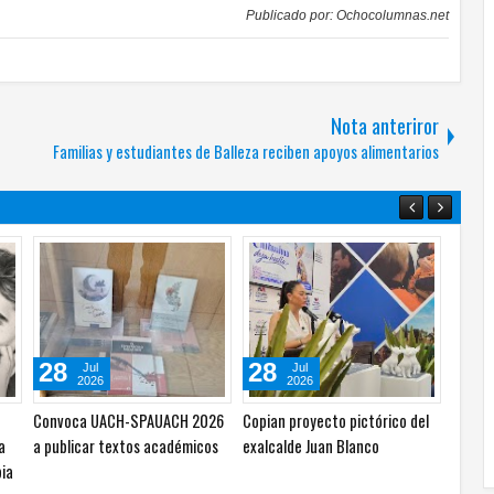
Publicado por:
Ochocolumnas.net
Nota anteriror
Familias y estudiantes de Balleza reciben apoyos alimentarios
05
05
Ago
Ago
2026
2026
Localizan cuerpo con huellas de
Hallan cuerpo en avanzado
violencia en Granjas
estado de descomposición en
cial
Sacramento
fraccionamiento