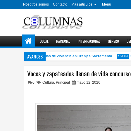
Nosotros somos
Contacto
Más artículos
Menu
LOCAL
NACIONAL
INTERNACIONAL
GÉNERO
DE
AVANCES
calizan cuerpo con huellas de violencia en Granjas Sacramento
Hall
7:44 PM
Voces y zapateados llenan de vida concurs
0
Cultura
,
Principal
mayo 12, 2026