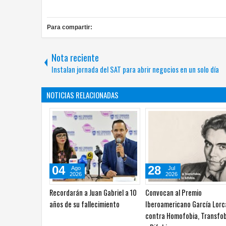
Para compartir:
Nota reciente
Instalan jornada del SAT para abrir negocios en un solo día
NOTICIAS RELACIONADAS
27
24
Jul
Jul
2026
2026
o pictórico del
Impulsa UPCH creatividad y
Documental 'Horizontes
n Blanco
lectura con taller de mini
perdidos' devela costo
ficciones
ambiental de carrera espa