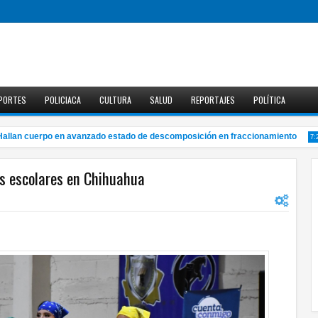
PORTES
POLICIACA
CULTURA
SALUD
REPORTAJES
POLÍTICA
an cuerpo en avanzado estado de descomposición en fraccionamiento
7:25 P
os escolares en Chihuahua