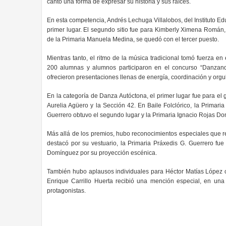
canto una forma de expresar su historia y sus raíces.
En esta competencia, Andrés Lechuga Villalobos, del Instituto Edu
primer lugar. El segundo sitio fue para Kimberly Ximena Román,
de la Primaria Manuela Medina, se quedó con el tercer puesto.
Mientras tanto, el ritmo de la música tradicional tomó fuerza e
200 alumnas y alumnos participaron en el concurso “Danzando 
ofrecieron presentaciones llenas de energía, coordinación y orgul
En la categoría de Danza Autóctona, el primer lugar fue para el 
Aurelia Agüero y la Sección 42. En Baile Folclórico, la Primaria
Guerrero obtuvo el segundo lugar y la Primaria Ignacio Rojas Do
Más allá de los premios, hubo reconocimientos especiales que r
destacó por su vestuario, la Primaria Práxedis G. Guerrero fue
Domínguez por su proyección escénica.
También hubo aplausos individuales para Héctor Matías López c
Enrique Carrillo Huerta recibió una mención especial, en una 
protagonistas.