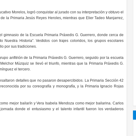
cativo Morelos, logró conquistar al jurado con su interpretación y obtuvo el
 de la Primaria Jesús Reyes Heroles, mientras que Elier Tadeo Manjarrez,
n el gimnasio de la Escuela Primaria Práxedis G. Guerrero, donde cerca de
Nuestra Historia”. Vestidos con trajes coloridos, los grupos escolares
lo por sus tradiciones.
grupo anfitrión de la Primaria Práxedis G. Guerrero, seguido por la escuela
 Melchor Múzquiz se llevó el triunfo, mientras que la Primaria Práxedis G.
mínguez el tercero.
esaltaron detalles que no pasaron desapercibidos. La Primaria Sección 42
 reconocida por su coreografía y monografía, y la Primaria Ignacio Rojas
omo mejor bailarín y Vera Isabela Mendoza como mejor bailarina. Carlos
jornada donde el entusiasmo y el talento infantil fueron los verdaderos