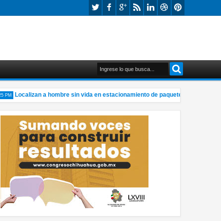
Localizan a hombre sin vida en estacionamiento de paquetería
El d
M
6:53 PM