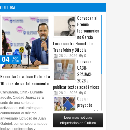
contra no
propuesta
CULTURA
procederá
sobre derechos de las
audiencias
04
Ago
2026
0
Convocan al
04
Ago
2026
0
Premio
Iberoamerica
no García
Lorca contra Homofobia,
Transfobia y Bifobia
28
Jul
2026
0
04
Ago
Convoca
2026
UACH-
SPAUACH
Recordarán a Juan Gabriel a
2026 a
10 años de su fallecimiento
publicar textos académicos
Chihuahua, Chih.- Durante
28
Jul
2026
0
agosto, Ciudad Juárez será
Copian
sede de una serie de
proyecto
actividades culturales para
pictórico del
conmemorar el décimo
exalcalde
Leer más noticias
aniversario luctuoso de Juan
Juan Blanco
etiquetadas en Cultura
Gabriel, con un programa que
incluye conferencias y