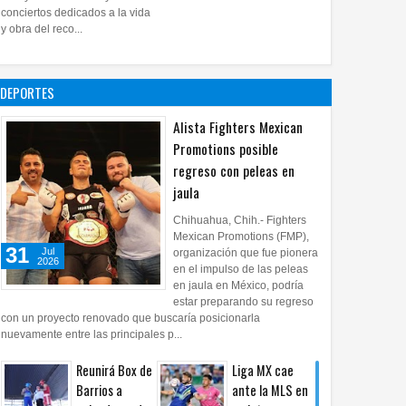
28
Jul
2026
0
conciertos dedicados a la vida
Impulsa UPCH
y obra del reco...
creatividad y
lectura con
taller de mini
DEPORTES
ficciones
27
Jul
2026
0
Alista Fighters Mexican
Promotions posible
regreso con peleas en
jaula
Chihuahua, Chih.- Fighters
Mexican Promotions (FMP),
31
Jul
organización que fue pionera
2026
en el impulso de las peleas
en jaula en México, podría
estar preparando su regreso
con un proyecto renovado que buscaría posicionarla
nuevamente entre las principales p...
Reunirá Box de
Liga MX cae
Barrios a
ante la MLS en