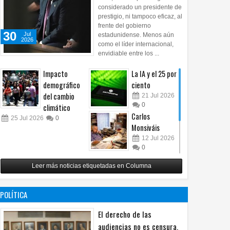
considerado un presidente de
prestigio, ni tampoco eficaz, al
frente del gobierno
30
Jul
estadunidense. Menos aún
2026
como el líder internacional,
envidiable entre los ...
Impacto
La IA y el 25 por
demográfico
ciento
del cambio
21
Jul
2026
0
climático
Carlos
25
Jul
2026
0
Monsiváis
12
Jul
2026
0
Revuelo en la
Leer más noticias etiquetadas en Columna
inteligencia
artificial
07
Jul
2026
POLÍTICA
0
El derecho de las
audiencias no es censura,