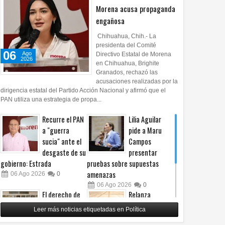
Morena acusa propaganda
engañosa
Chihuahua, Chih.- La
presidenta del Comité
06
Ago
Directivo Estatal de Morena
2026
en Chihuahua, Brighite
Granados, rechazó las
acusaciones realizadas por la
dirigencia estatal del Partido Acción Nacional y afirmó que el
PAN utiliza una estrategia de propa...
Recurre el PAN
Lilia Aguilar
a "guerra
pide a Maru
sucia" ante el
Campos
desgaste de su
presentar
gobierno: Estrada
pruebas sobre supuestas
amenazas
06
Ago
2026
0
06
Ago
2026
0
El derecho de
Relanza
las audiencias
Villalobos
Leer más noticias etiquetadas en Política
no es censura,
programa de