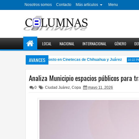
Nosotros somos
Contacto
Más artículos
Menu
LOCAL
NACIONAL
INTERNACIONAL
GÉNERO
DE
AVANCES
clo de cine gratuito en agosto en Cinetecas de Chihuahua y Juárez
C
10:22 PM
Analiza Municipio espacios públicos para 
0
Ciudad Juárez
,
Copa
mayo 11, 2026