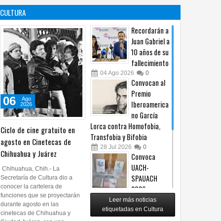
es un principio
afiliación del
CULTURA
constitucional: González
PRI en Tamaulipas
05
Ago
2026
0
05
Ago
2026
0
Recordarán a
Juan Gabriel a
10 años de su
fallecimiento
04
Ago
2026
0
Convocan al
Premio
06
Ago
Iberoamerica
2026
no García
Lorca contra Homofobia,
Ciclo de cine gratuito en
Transfobia y Bifobia
agosto en Cinetecas de
28
Jul
2026
0
Chihuahua y Juárez
Convoca
UACH-
Chihuahua, Chih.- La
SPAUACH
Secretaría de Cultura dio a
conocer la cartelera de
2026 a
funciones que se proyectarán
publicar textos académicos
Leer más noticias
durante agosto en las
etiquetadas en Cultura
28
Jul
2026
0
cinetecas de Chihuahua y
Copian