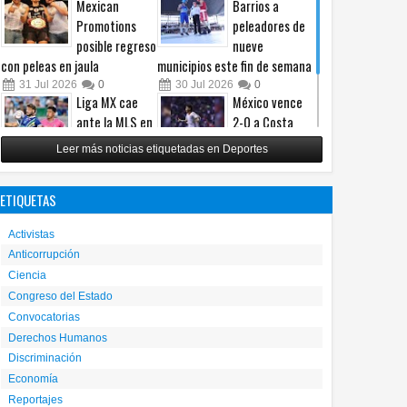
Mexican
Barrios a
Promotions
peleadores de
posible regreso
nueve
con peleas en jaula
municipios este fin de semana
31
Jul
2026
0
30
Jul
2026
0
Liga MX cae
México vence
ante la MLS en
2-0 a Costa
un intenso
Rica y avanza a
Leer más noticias etiquetadas en Deportes
Juego de
cuartos del
Estrellas
Premundial Sub-20
ETIQUETAS
29
Jul
2026
0
27
Jul
2026
0
Activistas
Anticorrupción
Ciencia
Congreso del Estado
Convocatorias
Derechos Humanos
Discriminación
Economía
Reportajes