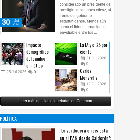
considerado un presidente de
prestigio, ni tampoco eficaz, al
frente del gobierno
30
Jul
estadunidense. Menos aún
2026
como el líder internacional,
envidiable entre los ...
Impacto
La IA y el 25 por
demográfico
ciento
del cambio
21
Jul
2026
0
climático
Carlos
25
Jul
2026
0
Monsiváis
12
Jul
2026
0
Revuelo en la
Leer más noticias etiquetadas en Columna
inteligencia
artificial
07
Jul
2026
POLÍTICA
0
"La verdadera crisis está
en el PAN desde Calderón":