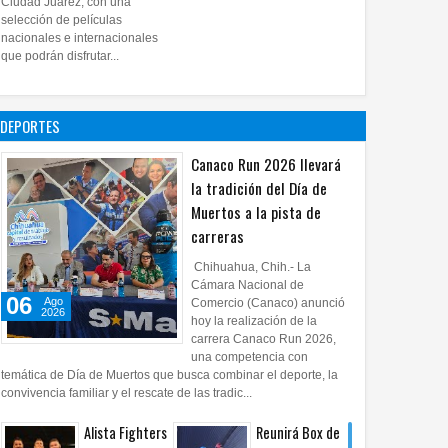
Ciudad Juárez, con una
proyecto
selección de películas
nacionales e internacionales
pictórico del
que podrán disfrutar...
exalcalde
Juan Blanco
28
Jul
2026
0
DEPORTES
Canaco Run 2026 llevará
la tradición del Día de
Muertos a la pista de
carreras
Chihuahua, Chih.- La
Cámara Nacional de
06
Ago
Comercio (Canaco) anunció
2026
hoy la realización de la
carrera Canaco Run 2026,
una competencia con
temática de Día de Muertos que busca combinar el deporte, la
convivencia familiar y el rescate de las tradic...
Alista Fighters
Reunirá Box de