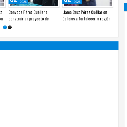
2026
2026
u gente:
Adidas y Nike llevan su
¿Mundial de 64 equipos? Estos
competencia a la
son los pros y contras
responsabilidad social y la
sostenibilidad