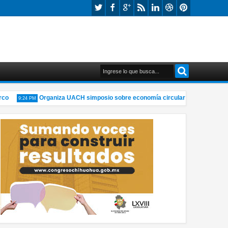
Organiza UACH simposio sobre economía circular y materiales sost
9:24 PM