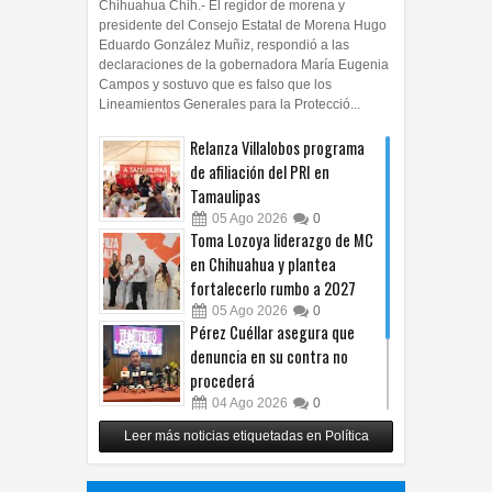
Chihuahua Chih.- El regidor de morena y
presidente del Consejo Estatal de Morena Hugo
Eduardo González Muñiz, respondió a las
declaraciones de la gobernadora María Eugenia
Campos y sostuvo que es falso que los
Lineamientos Generales para la Protecció...
Relanza Villalobos programa
de afiliación del PRI en
Tamaulipas
05
Ago
2026
0
Toma Lozoya liderazgo de MC
en Chihuahua y plantea
fortalecerlo rumbo a 2027
05
Ago
2026
0
Pérez Cuéllar asegura que
denuncia en su contra no
procederá
04
Ago
2026
0
Respalda Morena Chihuahua
Leer más noticias etiquetadas en Política
propuesta sobre derechos de
las audiencias