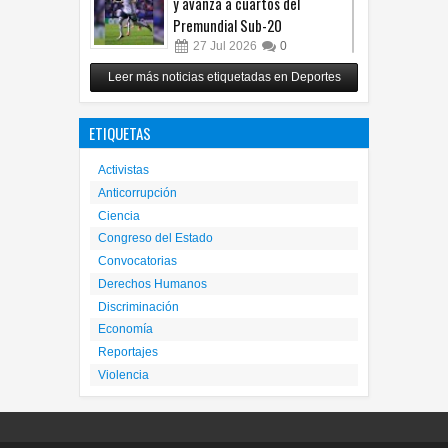
y avanza a cuartos del
Premundial Sub-20
27
Jul
2026
0
Cruz Azul arrolla a Toluca y
Leer más noticias etiquetadas en Deportes
gana su cuarto trofeo de
Campeón de Campeones
ETIQUETAS
25
Jul
2026
0
Activistas
Anticorrupción
Ciencia
Congreso del Estado
Convocatorias
Derechos Humanos
Discriminación
Economía
Reportajes
Violencia