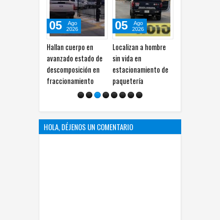
05
05
05
Ago
Ago
Ago
2026
2026
2026
Hallan cuerpo en
Localizan a hombre
Cuestiona Estrada
avanzado estado de
sin vida en
críticas de la
p
descomposición en
estacionamiento de
gobernadora a
e
fraccionamiento
paquetería
alcaldesa por uso de
redes sociales
HOLA, DÉJENOS UN COMENTARIO