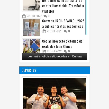
Iberoamericano García Lorca
contra Homofobia, Transfobia
y Bifobia
28
Jul
2026
0
Convoca UACH-SPAUACH 2026
a publicar textos académicos
28
Jul
2026
0
Copian proyecto pictórico del
exalcalde Juan Blanco
28
Jul
2026
0
Leer más noticias etiquetadas en Cultura
Impulsa UPCH creatividad y
lectura con taller de mini
DEPORTES
ficciones
27
Jul
2026
0