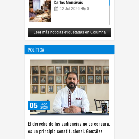
Carlos Monsiváis
12
Jul
2026
0
Revuelo en la inteligencia
Leer más noticias etiquetadas en Columna
artificial
07
Jul
2026
0
POLÍTICA
05
Ago
2026
El derecho de las audiencias no es censura,
es un principio constitucional: González