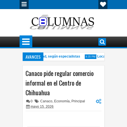
AVANCES
ndizaje y la productividad, según especialistas
Localizan cuerpo con
8:35 PM
 gobernadora a alcaldesa por uso de redes sociales
Incendio consume
3:50 PM
Canaco pide regular comercio
informal en el Centro de
Chihuahua
0
Canaco
,
Economía
,
Principal
mayo 15, 2026