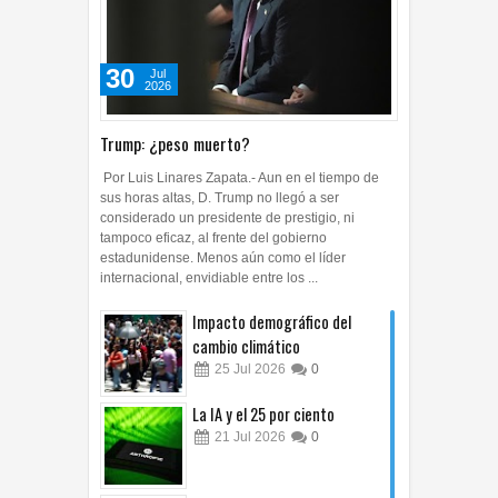
30
Jul
2026
Trump: ¿peso muerto?
Por Luis Linares Zapata.- Aun en el tiempo de
sus horas altas, D. Trump no llegó a ser
considerado un presidente de prestigio, ni
tampoco eficaz, al frente del gobierno
estadunidense. Menos aún como el líder
internacional, envidiable entre los ...
Impacto demográfico del
cambio climático
25
Jul
2026
0
La IA y el 25 por ciento
21
Jul
2026
0