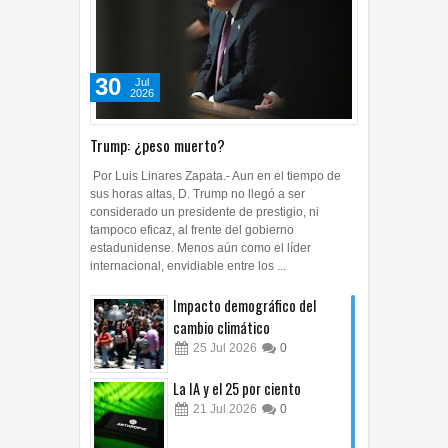
30
Jul
2026
Trump: ¿peso muerto?
Por Luis Linares Zapata.- Aun en el tiempo de
sus horas altas, D. Trump no llegó a ser
considerado un presidente de prestigio, ni
tampoco eficaz, al frente del gobierno
estadunidense. Menos aún como el líder
internacional, envidiable entre los ...
Impacto demográfico del
cambio climático
25
Jul
2026
0
La IA y el 25 por ciento
21
Jul
2026
0