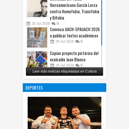
Iberoamericano García Lorca
contra Homofobia, Transfobia
y Bifobia
28
Jul
2026
0
Convoca UACH-SPAUACH 2026
a publicar textos académicos
28
Jul
2026
0
Copian proyecto pictórico del
exalcalde Juan Blanco
28
Jul
2026
0
Leer más noticias etiquetadas en Cultura
Impulsa UPCH creatividad y
lectura con taller de mini
DEPORTES
ficciones
27
Jul
2026
0