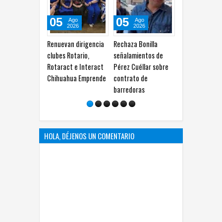
05
05
04
Ago
Ago
Ago
2026
2026
2026
Renuevan dirigencia
Rechaza Bonilla
Destacan 20
Ve
clubes Rotario,
señalamientos de
chihuahuenses en
y
Rotaract e Interact
Pérez Cuéllar sobre
campeonato
r
Chihuahua Emprende
contrato de
internacional de
d
barredoras
aritmética mental
h
HOLA, DÉJENOS UN COMENTARIO