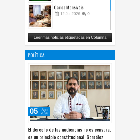
Carlos Monsiváis
12
Jul
2026
0
Revuelo en la inteligencia
Leer más noticias etiquetadas en Columna
artificial
07
Jul
2026
0
POLÍTICA
05
Ago
2026
El derecho de las audiencias no es censura,
es un principio constitucional: González