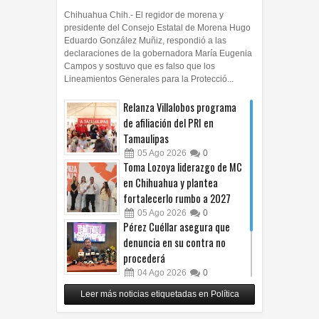
Chihuahua Chih.- El regidor de morena y
presidente del Consejo Estatal de Morena Hugo
Eduardo González Muñiz, respondió a las
declaraciones de la gobernadora María Eugenia
Campos y sostuvo que es falso que los
Lineamientos Generales para la Protecció...
Relanza Villalobos programa
de afiliación del PRI en
Tamaulipas
05
Ago
2026
0
Toma Lozoya liderazgo de MC
en Chihuahua y plantea
fortalecerlo rumbo a 2027
05
Ago
2026
0
Pérez Cuéllar asegura que
denuncia en su contra no
procederá
04
Ago
2026
0
Respalda Morena Chihuahua
Leer más noticias etiquetadas en Política
propuesta sobre derechos de
las audiencias