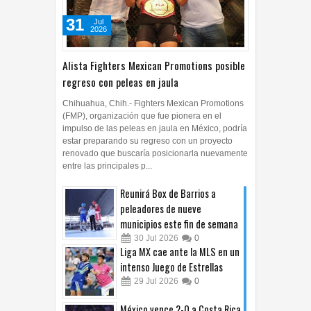
31
Jul
2026
Alista Fighters Mexican Promotions posible
regreso con peleas en jaula
Chihuahua, Chih.- Fighters Mexican Promotions
(FMP), organización que fue pionera en el
impulso de las peleas en jaula en México, podría
estar preparando su regreso con un proyecto
renovado que buscaría posicionarla nuevamente
entre las principales p...
Reunirá Box de Barrios a
peleadores de nueve
municipios este fin de semana
30
Jul
2026
0
Liga MX cae ante la MLS en un
intenso Juego de Estrellas
29
Jul
2026
0
México vence 2-0 a Costa Rica