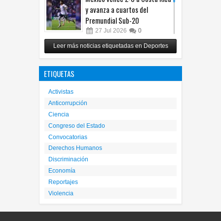
y avanza a cuartos del
Premundial Sub-20
27
Jul
2026
0
Cruz Azul arrolla a Toluca y
Leer más noticias etiquetadas en Deportes
gana su cuarto trofeo de
Campeón de Campeones
ETIQUETAS
25
Jul
2026
0
Activistas
Anticorrupción
Ciencia
Congreso del Estado
Convocatorias
Derechos Humanos
Discriminación
Economía
Reportajes
Violencia