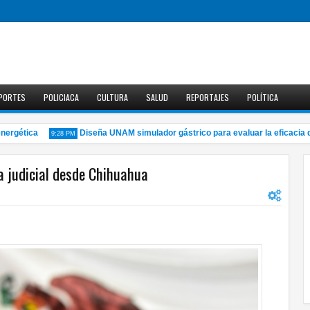
PORTES
POLICIACA
CULTURA
SALUD
REPORTAJES
POLÍTICA
gética
Diseña UNAM simulador gástrico para evaluar la eficacia de
9:28 PM
a judicial desde Chihuahua