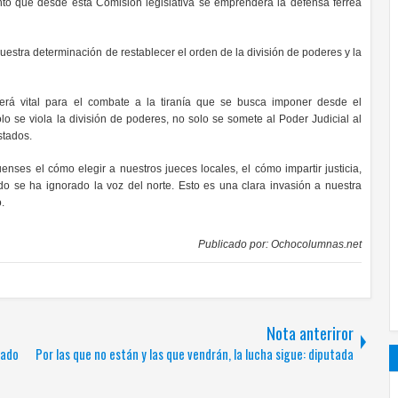
tó que desde esta Comisión legislativa se emprenderá la defensa férrea
stra determinación de restablecer el orden de la división de poderes y la
rá vital para el combate a la tiranía que se busca imponer desde el
lo se viola la división de poderes, no solo se somete al Poder Judicial al
estados.
nses el cómo elegir a nuestros jueces locales, el cómo impartir justicia,
 se ha ignorado la voz del norte. Esto es una clara invasión a nuestra
.
Publicado por:
Ochocolumnas.net
Nota anteriror
tado
Por las que no están y las que vendrán, la lucha sigue: diputada