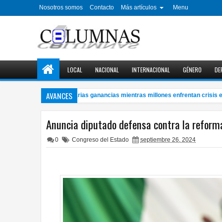
Nosotros somos
Contacto
Más artículos
Menu
LOCAL
NACIONAL
INTERNACIONAL
GÉNERO
DE
AVANCES
Petroleras con millonarias ganancias mientras millones enfrentan crisis ener
Anuncia diputado defensa contra la reform
0
Congreso del Estado
septiembre 26, 2024