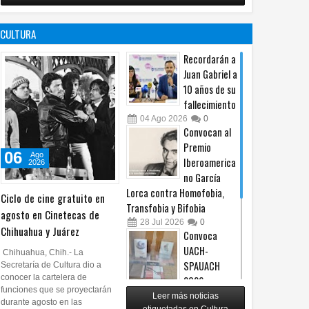
no es censura,
programa de
es un principio
afiliación del
CULTURA
constitucional: González
PRI en Tamaulipas
05
Ago
2026
0
05
Ago
2026
0
Recordarán a
Juan Gabriel a
10 años de su
fallecimiento
04
Ago
2026
0
Convocan al
Premio
06
Ago
Iberoamerica
2026
no García
Lorca contra Homofobia,
Ciclo de cine gratuito en
Transfobia y Bifobia
agosto en Cinetecas de
28
Jul
2026
0
Chihuahua y Juárez
Convoca
UACH-
Chihuahua, Chih.- La
SPAUACH
Secretaría de Cultura dio a
conocer la cartelera de
2026 a
funciones que se proyectarán
publicar textos académicos
Leer más noticias
durante agosto en las