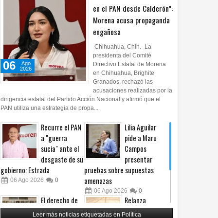
en el PAN desde Calderón":
Morena acusa propaganda
engañosa
Chihuahua, Chih.- La
presidenta del Comité
06
Ago
Directivo Estatal de Morena
2026
en Chihuahua, Brighite
Granados, rechazó las
acusaciones realizadas por la
dirigencia estatal del Partido Acción Nacional y afirmó que el
PAN utiliza una estrategia de propa...
Recurre el PAN
Lilia Aguilar
a "guerra
pide a Maru
sucia" ante el
Campos
desgaste de su
presentar
gobierno: Estrada
pruebas sobre supuestas
amenazas
06
Ago
2026
0
06
Ago
2026
0
El derecho de
Relanza
las audiencias
Villalobos
Leer más noticias etiquetadas en Política