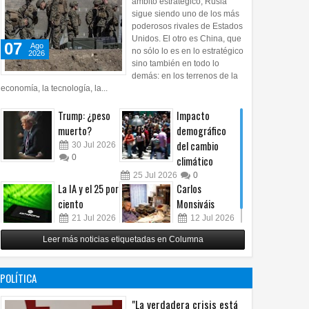
ámbito estratégico, Rusia
sigue siendo uno de los más
poderosos rivales de Estados
Unidos. El otro es China, que
07
Ago
no sólo lo es en lo estratégico
2026
sino también en todo lo
demás: en los terrenos de la
economía, la tecnología, la...
Trump: ¿peso
Impacto
muerto?
demográfico
del cambio
30
Jul
2026
0
climático
25
Jul
2026
0
La IA y el 25 por
Carlos
ciento
Monsiváis
21
Jul
2026
12
Jul
2026
0
0
Leer más noticias etiquetadas en Columna
POLÍTICA
"La verdadera crisis está