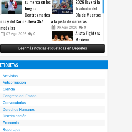
su marca en los
2026 llevará la
Juegos
tradición del
Centroamerica
Día de Muertos
nos y del Caribe: lleva 357
a la pista de carreras
medallas
06
Ago
2026
0
Alista Fighters
07
Ago
2026
0
Mexican
Promotions
Leer más noticias etiquetadas en Deportes
posible regreso
con peleas en jaula
ETIQUETAS
31
Jul
2026
0
Reunirá Box de
Activistas
Barrios a
Anticorrupción
peleadores de
Ciencia
nueve
municipios este fin de semana
Congreso del Estado
Convocatorias
30
Jul
2026
0
Derechos Humanos
Discriminación
Economía
Reportajes