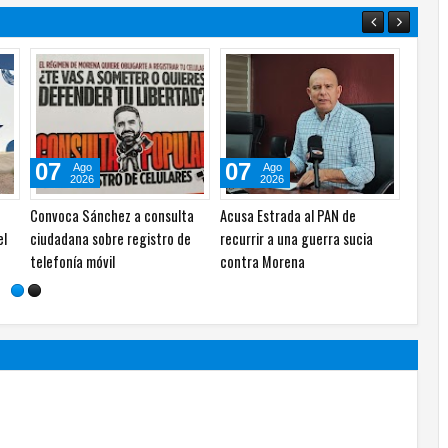
07
07
Ago
Ago
2026
2026
de
Impugnó Morena gran parte de
Recorre Torres la Estancia
la reforma electoral, no solo lo
Infantil de Soto Máynez en el
que dice el PAN: Estrada
Distrito 13