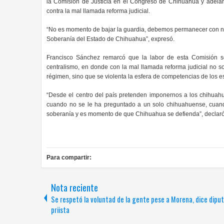
la Comisión de Justicia en el Congreso de Chihuahua y adelan
contra la mal llamada reforma judicial.
“No es momento de bajar la guardia, debemos permanecer con nue
Soberanía del Estado de Chihuahua”, expresó.
Francisco Sánchez remarcó que la labor de esta Comisión se
centralismo, en donde con la mal llamada reforma judicial no so
régimen, sino que se violenta la esfera de competencias de los 
“Desde el centro del país pretenden imponernos a los chihuahue
cuando no se le ha preguntado a un solo chihuahuense, cuando
soberanía y es momento de que Chihuahua se defienda”, declaró
Para compartir:
Nota reciente
Se respetó la voluntad de la gente pese a Morena, dice dipu
priista