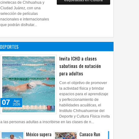
etiquetadas en Cultura
28
Jul
2026
0
cinetecas de Chihuahua y
Copian
Ciudad Juárez, con una
proyecto
selección de películas
nacionales e internacionales
pictórico del
que podrán disfrutar...
exalcalde
Juan Blanco
28
Jul
2026
0
DEPORTES
Invita ICHD a clases
sabatinas de natación
para adultos
Con el objetivo de promover
la actividad física y brindar
espacios para el aprendizaje
y perfeccionamiento de
07
Ago
2026
habilidades acuáticas, el
Instituto Chihuahuense del
Deporte y Cultura Física invita
a las personas adultas a inscribirse en las clases de n...
México supera
Canaco Run