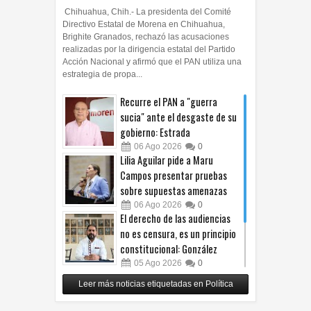
Chihuahua, Chih.- La presidenta del Comité
Directivo Estatal de Morena en Chihuahua,
Brighite Granados, rechazó las acusaciones
realizadas por la dirigencia estatal del Partido
Acción Nacional y afirmó que el PAN utiliza una
estrategia de propa...
Recurre el PAN a "guerra
sucia" ante el desgaste de su
gobierno: Estrada
06
Ago
2026
0
Lilia Aguilar pide a Maru
Campos presentar pruebas
sobre supuestas amenazas
06
Ago
2026
0
El derecho de las audiencias
no es censura, es un principio
constitucional: González
05
Ago
2026
0
Relanza Villalobos programa
Leer más noticias etiquetadas en Política
de afiliación del PRI en
Tamaulipas