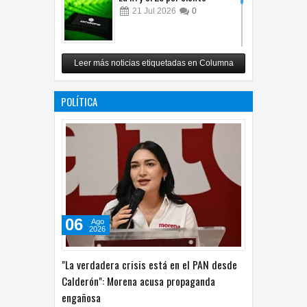
21
Jul
2026
0
Carlos Monsiváis
Leer más noticias etiquetadas en Columna
12
Jul
2026
0
POLÍTICA
06
Ago
2026
"La verdadera crisis está en el PAN desde
Calderón": Morena acusa propaganda
engañosa