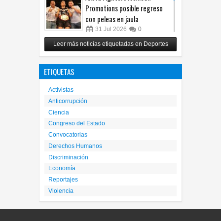
Promotions posible regreso
con peleas en jaula
31
Jul
2026
0
Reunirá Box de Barrios a
Leer más noticias etiquetadas en Deportes
peleadores de nueve
municipios este fin de semana
ETIQUETAS
30
Jul
2026
0
Activistas
Anticorrupción
Ciencia
Congreso del Estado
Convocatorias
Derechos Humanos
Discriminación
Economía
Reportajes
Violencia