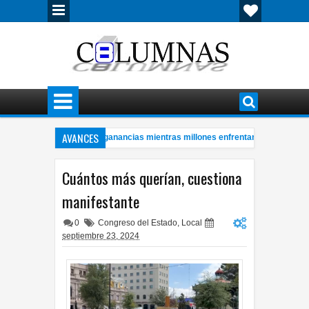
AVANCES
troleras con millonarias ganancias mientras millones enfrentan crisis energéti
re hombre de 57 años a bordo de ambulancia
Cerveza mexicana logr
4:28 PM
Cuántos más querían, cuestiona
manifestante
0
Congreso del Estado
,
Local
septiembre 23, 2024