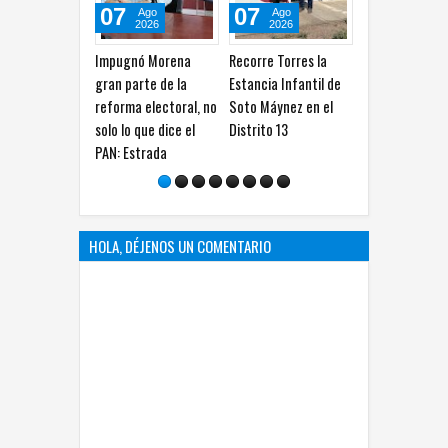
07
07
07
Ago
Ago
Ago
2026
2026
2026
Impugnó Morena
Recorre Torres la
Convoca Sánchez 
gran parte de la
Estancia Infantil de
consulta ciudadan
reforma electoral, no
Soto Máynez en el
sobre registro de
solo lo que dice el
Distrito 13
telefonía móvil
PAN: Estrada
HOLA, DÉJENOS UN COMENTARIO