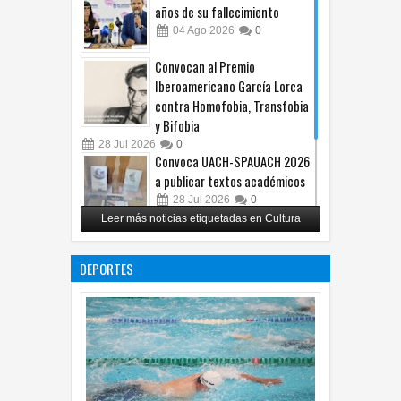
años de su fallecimiento
04
Ago
2026
0
Convocan al Premio
Iberoamericano García Lorca
contra Homofobia, Transfobia
y Bifobia
28
Jul
2026
0
Convoca UACH-SPAUACH 2026
a publicar textos académicos
28
Jul
2026
0
Leer más noticias etiquetadas en Cultura
Copian proyecto pictórico del
exalcalde Juan Blanco
DEPORTES
28
Jul
2026
0