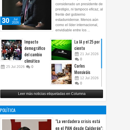
considerado un presidente de
prestigio, ni tampoco eficaz, al
frente del gobierno
30
Jul
estadunidense. Menos aún
2026
como el líder internacional,
envidiable entre los ...
Impacto
La IA y el 25 por
demográfico
ciento
del cambio
21
Jul
2026
0
climático
Carlos
25
Jul
2026
0
Monsiváis
12
Jul
2026
0
Revuelo en la
Leer más noticias etiquetadas en Columna
inteligencia
artificial
07
Jul
2026
POLÍTICA
0
"La verdadera crisis está
en el PAN desde Calderón":