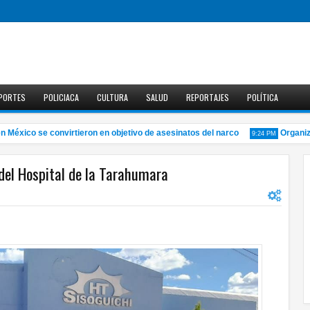
PORTES
POLICIACA
CULTURA
SALUD
REPORTAJES
POLÍTICA
xico se convirtieron en objetivo de asesinatos del narco
Organiza U
9:24 PM
del Hospital de la Tarahumara