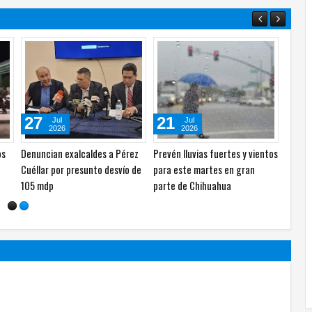
01
01
27
Ago
Ago
2026
2026
El Bebeto y Alacranes Musical
Comunidad de Salón de Actos
Denunc
en
en las Fiestas Patrias 2026 en
celebra sus tradicionales
Cuélla
Nuevo Casas Grandes
fiestas patronales
105 m