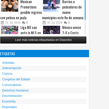
Mexican
Barrios a
Promotions
peleadores de
posible regreso
nueve
con peleas en jaula
municipios este fin de semana
31
Jul
2026
0
30
Jul
2026
0
Liga MX cae
México vence
ante la MLS en
2-0 a Costa
un intenso
Rica y avanza a
Leer más noticias etiquetadas en Deportes
Juego de
cuartos del
Estrellas
Premundial Sub-20
ETIQUETAS
29
Jul
2026
0
27
Jul
2026
0
Activistas
Anticorrupción
Ciencia
Congreso del Estado
Convocatorias
Derechos Humanos
Discriminación
Economía
Reportajes