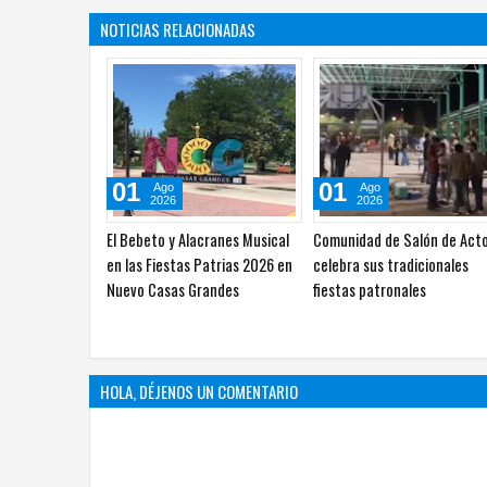
NOTICIAS RELACIONADAS
03
03
Ago
Ago
2026
2026
Imparten taller de apoyo
Moscas estériles contra
emocional a mujeres víctimas
gusano barrenador no pued
de violencia familiar
identificarse a simple vista
HOLA, DÉJENOS UN COMENTARIO