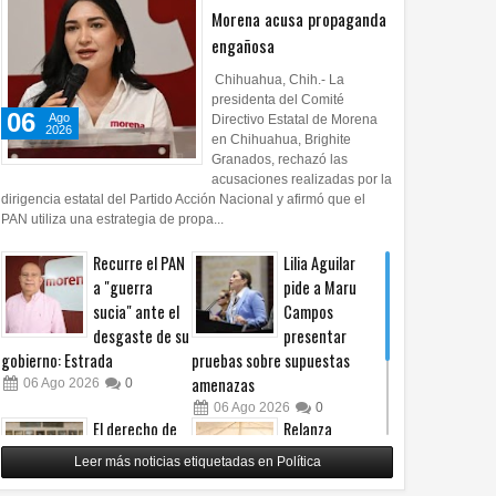
Morena acusa propaganda
engañosa
Chihuahua, Chih.- La
presidenta del Comité
06
Ago
Directivo Estatal de Morena
2026
en Chihuahua, Brighite
Granados, rechazó las
acusaciones realizadas por la
21
Jul
Jul
dirigencia estatal del Partido Acción Nacional y afirmó que el
2026
2026
PAN utiliza una estrategia de propa...
ian exalcaldes a Pérez
Prevén lluvias fuertes y vientos
Recurre el PAN
Lilia Aguilar
r por presunto desvío de
para este martes en gran
a "guerra
pide a Maru
dp
parte de Chihuahua
sucia" ante el
Campos
desgaste de su
presentar
gobierno: Estrada
pruebas sobre supuestas
amenazas
06
Ago
2026
0
06
Ago
2026
0
El derecho de
Relanza
las audiencias
Villalobos
Leer más noticias etiquetadas en Política
no es censura,
programa de