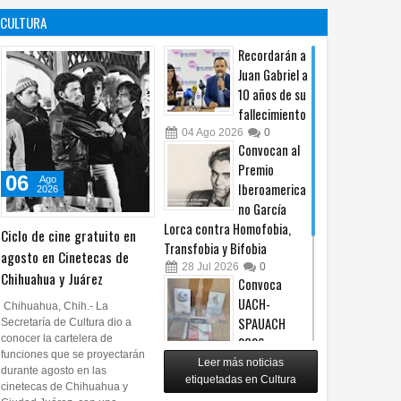
es un principio
afiliación del
CULTURA
constitucional: González
PRI en Tamaulipas
05
Ago
2026
0
05
Ago
2026
0
Recordarán a
Juan Gabriel a
10 años de su
fallecimiento
04
Ago
2026
0
Convocan al
Premio
06
Ago
Iberoamerica
2026
no García
Lorca contra Homofobia,
Ciclo de cine gratuito en
Transfobia y Bifobia
agosto en Cinetecas de
28
Jul
2026
0
Chihuahua y Juárez
Convoca
UACH-
Chihuahua, Chih.- La
SPAUACH
Secretaría de Cultura dio a
conocer la cartelera de
2026 a
funciones que se proyectarán
publicar textos académicos
Leer más noticias
durante agosto en las
etiquetadas en Cultura
28
Jul
2026
0
cinetecas de Chihuahua y
Copian