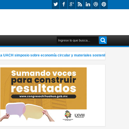
ACH simposio sobre economía circular y materiales sostenibles
Alan
8:58 PM