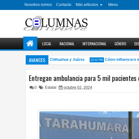
Nosotros somos
Contacto
Más artículos
Menu
LOCAL
NACIONAL
INTERNACIONAL
GÉNERO
DE
AVANCES
n agosto en Cinetecas de Chihuahua y Juárez
Cómo influencers en Mé
10:22 PM
Entregan ambulancia para 5 mil pacientes 
0
Estatal
octubre 02, 2024