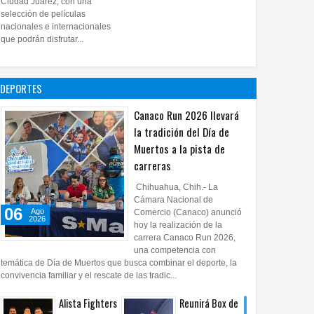
Ciudad Juárez, con una
proyecto
selección de películas
nacionales e internacionales
pictórico del
que podrán disfrutar...
exalcalde
Juan Blanco
28
Jul
2026
0
DEPORTES
Canaco Run 2026 llevará
la tradición del Día de
Muertos a la pista de
carreras
Chihuahua, Chih.- La
Cámara Nacional de
06
Ago
Comercio (Canaco) anunció
2026
hoy la realización de la
carrera Canaco Run 2026,
una competencia con
temática de Día de Muertos que busca combinar el deporte, la
convivencia familiar y el rescate de las tradic...
Alista Fighters
Reunirá Box de