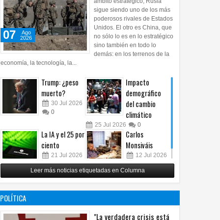
ámbito estratégico, Rusia
sigue siendo uno de los más
poderosos rivales de Estados
Unidos. El otro es China, que
07
Ago
no sólo lo es en lo estratégico
2026
sino también en todo lo
demás: en los terrenos de la
economía, la tecnología, la...
Trump: ¿peso
Impacto
muerto?
demográfico
del cambio
30
Jul
2026
0
climático
25
Jul
2026
0
La IA y el 25 por
Carlos
ciento
Monsiváis
21
Jul
2026
12
Jul
2026
0
0
Leer más noticias etiquetadas en Columna
POLÍTICA
"La verdadera crisis está