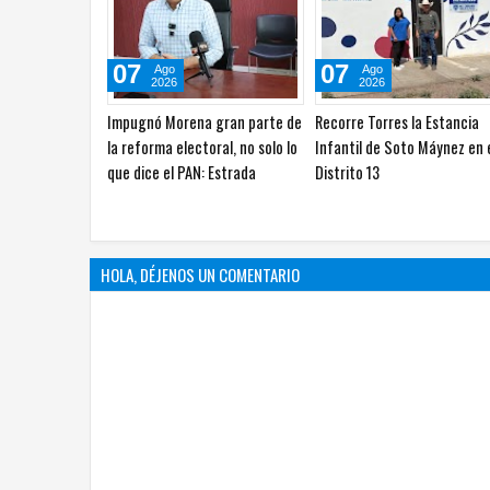
07
07
Ago
Ago
2026
2026
Con nueva entrega, Zubía suma
Diputadas revisan avances 
380 toneladas de apoyo en
programa para mejorar
Jiménez
escuelas en Chihuahua
HOLA, DÉJENOS UN COMENTARIO