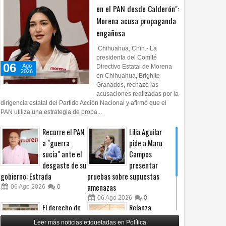
en el PAN desde Calderón":
Morena acusa propaganda
engañosa
07
07
Ago
Ago
Ago
2026
2026
2026
Chihuahua, Chih.- La
nó Morena gran parte de
Recorre Torres la Estancia
Convoca Sánchez 
presidenta del Comité
06
orma electoral, no solo lo
Infantil de Soto Máynez en el
ciudadana sobre r
Ago
Directivo Estatal de Morena
2026
en Chihuahua, Brighite
ce el PAN: Estrada
Distrito 13
telefonía móvil
Granados, rechazó las
acusaciones realizadas por la
dirigencia estatal del Partido Acción Nacional y afirmó que el
PAN utiliza una estrategia de propa...
Recurre el PAN
Lilia Aguilar
a "guerra
pide a Maru
sucia" ante el
Campos
desgaste de su
presentar
gobierno: Estrada
pruebas sobre supuestas
amenazas
06
Ago
2026
0
06
Ago
2026
0
El derecho de
Relanza
las audiencias
Villalobos
Leer más noticias etiquetadas en Política