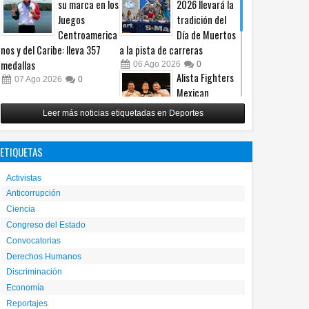
su marca en los
2026 llevará la
Juegos
tradición del
Centroamerica
Día de Muertos
nos y del Caribe: lleva 357
a la pista de carreras
medallas
06
Ago
2026
0
Alista Fighters
07
Ago
2026
0
Mexican
Promotions
Leer más noticias etiquetadas en Deportes
posible regreso
con peleas en jaula
ETIQUETAS
31
Jul
2026
0
Reunirá Box de
Activistas
Barrios a
Anticorrupción
peleadores de
Ciencia
nueve
municipios este fin de semana
Congreso del Estado
Convocatorias
30
Jul
2026
0
Derechos Humanos
Discriminación
Economía
Reportajes