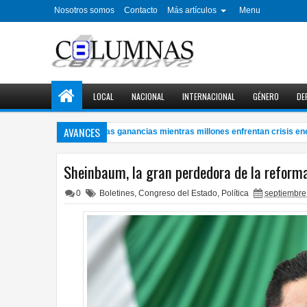
Nosotros somos
Contacto
Más artículos
Menu
LOCAL
NACIONAL
INTERNACIONAL
GÉNERO
DE
AVANCES
etroleras con millonarias ganancias mientras millones enfrentan crisis energé
Sheinbaum, la gran perdedora de la reforma
0
Boletines
,
Congreso del Estado
,
Política
septiembre