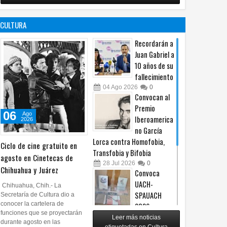
no es censura,
programa de
es un principio
afiliación del
CULTURA
constitucional: González
PRI en Tamaulipas
05
Ago
2026
0
05
Ago
2026
0
Recordarán a
Juan Gabriel a
10 años de su
fallecimiento
04
Ago
2026
0
Convocan al
Premio
06
Ago
Iberoamerica
2026
no García
Lorca contra Homofobia,
Ciclo de cine gratuito en
Transfobia y Bifobia
agosto en Cinetecas de
28
Jul
2026
0
Chihuahua y Juárez
Convoca
UACH-
Chihuahua, Chih.- La
SPAUACH
Secretaría de Cultura dio a
conocer la cartelera de
2026 a
funciones que se proyectarán
publicar textos académicos
Leer más noticias
durante agosto en las