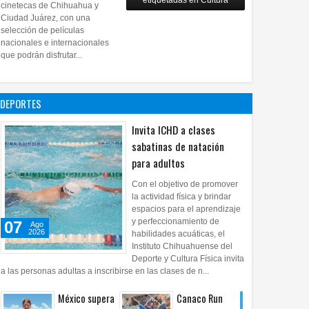
etiquetadas en Cultura
28
Jul
2026
0
cinetecas de Chihuahua y
Copian
Ciudad Juárez, con una
proyecto
selección de películas
nacionales e internacionales
pictórico del
que podrán disfrutar...
exalcalde
Juan Blanco
28
Jul
2026
0
DEPORTES
Invita ICHD a clases
sabatinas de natación
para adultos
Con el objetivo de promover
la actividad física y brindar
espacios para el aprendizaje
y perfeccionamiento de
07
Ago
2026
habilidades acuáticas, el
Instituto Chihuahuense del
Deporte y Cultura Física invita
a las personas adultas a inscribirse en las clases de n...
México supera
Canaco Run