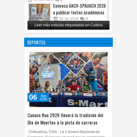
28
Jul
2026
0
Convoca UACH-SPAUACH 2026
a publicar textos académicos
28
Jul
2026
0
Leer más noticias etiquetadas en Cultura
Copian proyecto pictórico del
exalcalde Juan Blanco
DEPORTES
28
Jul
2026
0
06
Ago
2026
Canaco Run 2026 llevará la tradición del
Día de Muertos a la pista de carreras
Chihuahua, Chih.- La Cámara Nacional de