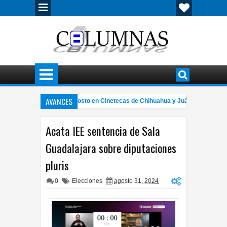
AVANCES
clo de cine gratuito en agosto en Cinetecas de Chihuahua y Juárez
C
10:22 PM
que entre Nissan Versa y Chevrolet Silverado deja personas lesionadas
7:5
Acata IEE sentencia de Sala
Guadalajara sobre diputaciones
pluris
0
Elecciones
agosto 31, 2024