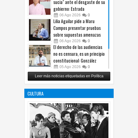
sucia" ante el desgaste de su
gobierno: Estrada
06
Ago
2026
0
Lilia Aguilar pide a Maru
Campos presentar pruebas
sobre supuestas amenazas
06
Ago
2026
0
El derecho de las audiencias
no es censura, es un principio
constitucional: González
05
Ago
2026
0
Relanza Villalobos programa
Leer más noticias etiquetadas en Política
de afiliación del PRI en
Tamaulipas
CULTURA
05
Ago
2026
0