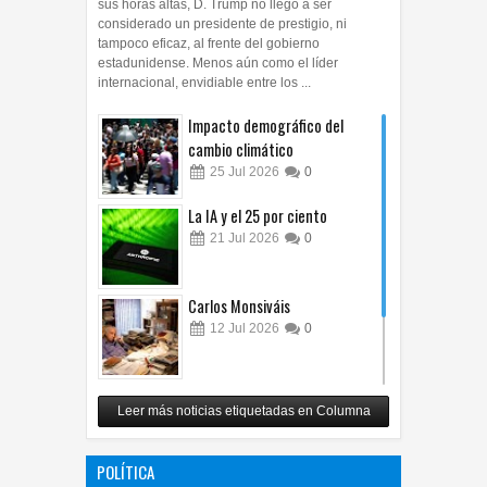
sus horas altas, D. Trump no llegó a ser
considerado un presidente de prestigio, ni
tampoco eficaz, al frente del gobierno
estadunidense. Menos aún como el líder
internacional, envidiable entre los ...
Impacto demográfico del
cambio climático
25
Jul
2026
0
La IA y el 25 por ciento
21
Jul
2026
0
Carlos Monsiváis
12
Jul
2026
0
Revuelo en la inteligencia
Leer más noticias etiquetadas en Columna
artificial
07
Jul
2026
0
POLÍTICA