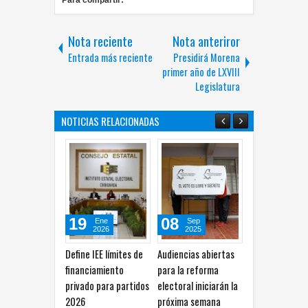
Para compartir:
Nota reciente
Nota anteriror
Entrada más reciente
Presidirá Morena
primer año de LXVIII
Legislatura
NOTICIAS RELACIONADAS
19
08
31
Ene
Sep
Ago
2026
2025
2025
Define IEE límites de
Audiencias abiertas
Entrega INE últimas
C
financiamiento
para la reforma
12 constancias de
s
privado para partidos
electoral iniciarán la
mayoría a jueces;
a
2026
próxima semana
cierra proceso
D