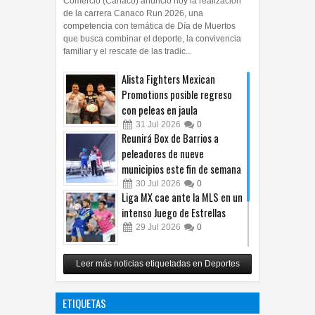
Comercio (Canaco) anunció hoy la realización
de la carrera Canaco Run 2026, una
competencia con temática de Día de Muertos
que busca combinar el deporte, la convivencia
familiar y el rescate de las tradic...
Alista Fighters Mexican
Promotions posible regreso
con peleas en jaula
31
Jul
2026
0
Reunirá Box de Barrios a
peleadores de nueve
municipios este fin de semana
30
Jul
2026
0
Liga MX cae ante la MLS en un
intenso Juego de Estrellas
29
Jul
2026
0
México vence 2-0 a Costa Rica
Leer más noticias etiquetadas en Deportes
y avanza a cuartos del
Premundial Sub-20
ETIQUETAS
27
Jul
2026
0